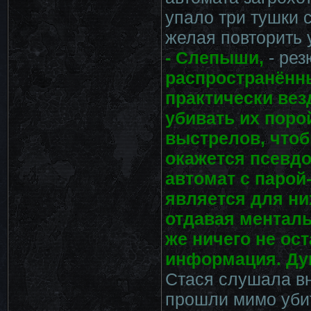
упало три тушки 
желая повторить 
- Слепыши,
- ре
распространённы
практически вез
убивать их порой
выстрелов, чтобы
окажется псевдо
автомат с парой
является для ни
отдавая менталь
же ничего не ост
информация. Дум
Стася слушала вн
прошли мимо убит