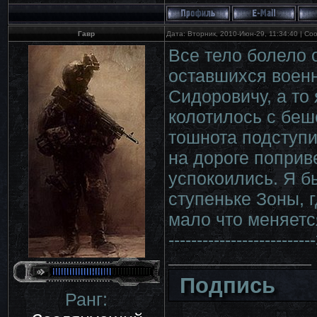
Гавр
Дата: Вторник, 2010-Июн-29, 11:34:40 | С
Все тело болело 
оставшихся военн
Сидоровичу, а то 
колотилось с беш
тошнота подступи
на дороге поприв
успокоились. Я б
ступеньке Зоны, 
мало что меняетс
---------------------
Подпись
Ранг: