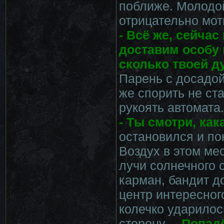
поближе. Молодой
отрицательно мот
- Всё же, сейчас
доставим особу 
сколько твоей д
Парень с досадой
же спорить не ст
рукоять автомата.
- Ты смотри, ка
остановился и по
Воздух в этом ме
лучи солнечного 
карман, бандит д
центр интересног
колечко ударилос
сторону.
– Попад