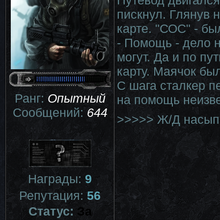
Путевод двигался
пискнул. Глянув 
карте. "СОС" - б
- Помощь - дело н
могут. Да и по пу
карту. Маячок бы
С шага сталкер п
Ранг:
Опытный
на помощь неизве
Сообщений:
644
>>>>> Ж/Д насып
Награды:
9
Репутация:
56
Статус:
За