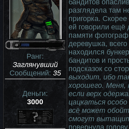
бандитов опаслив
разглядела там н
пригорка. Скорее 
ей говорили ещё 
памяти фотограф
деревушка, всего
находился бункер
Ранг:
бандитов и прост
Заглянувший
подсказок со сто
Сообщений:
35
выходит, ибо та
хорошего. Меня, 
Деньги:
если верх одерж
3000
цацкаться особо 
всё может обойти
смогут вытащить
повернула голову