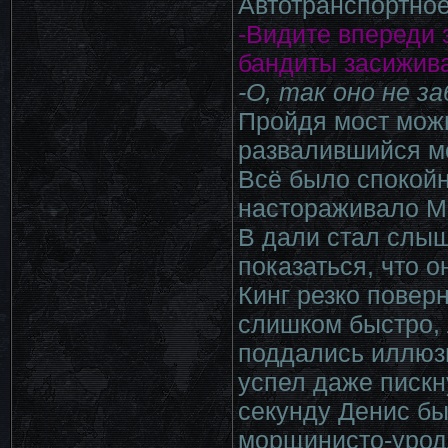
Автотранспортное
-Видите впереди 
бандиты засижива
-О, так оно не з
Пройдя мост мож
развалившийся мо
Всё было спокойн
настораживало М
В дали стал слыш
показаться, что 
Кинг резко повер
слишком быстро, 
поддались иллюзи
успел даже пискн
секунду Денис бы
морщинисто-уродл