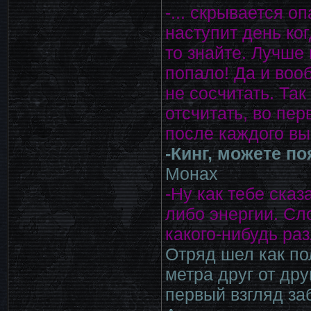
-... скрывается о
наступит день ког
то знайте. Лучше
попало! Да и воо
не сосчитать. Та
отсчитать, во пер
после каждого вы
-Кинг, можете п
Монах
-Ну как тебе сказ
либо энергии. Сло
какого-нибудь ра
Отряд шел как по
метра друг от др
первый взгляд з