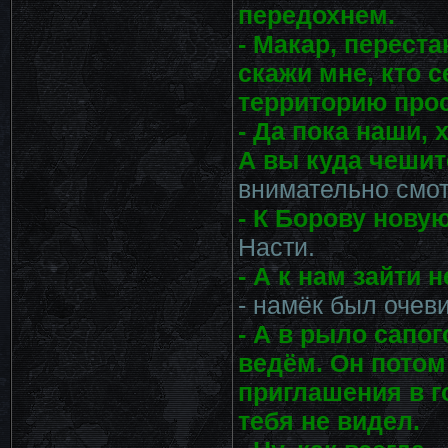
передохнем.
- Макар, переста
скажи мне, кто 
территорию про
- Да пока наши, 
А вы куда чешит
внимательно смот
- К Борову нову
Насти.
- А к нам зайти 
- намёк был очеви
- А в рыло сапог
ведём. Он потом
приглашения в г
тебя не видел.