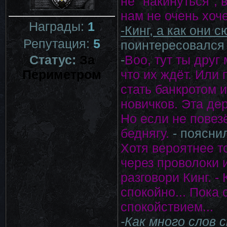
не "накинуться", 
нам не очень хоче
Награды:
1
-Кинг, а как они
Репутация:
5
поинтересовался
-
Воо, тут ты друг
Статус:
За
что их ждёт. Или 
Периметром
стать банкротом 
новичков. Эта де
Но если не повезё
беднягу.
- пояснил
Хотя вероятнее то
через проволоки 
разговори Кинг. -
спокойно... Пока
спокойствием...
-Как много слов 