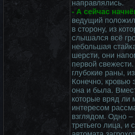
направлялись.
- А сейчас начн
ведущий положил 
в сторону, из кот
слышался всё гро
небольшая стайка
шерсти, они напо
первой свежести.
глубокие раны, из
Конечно, кровью 
она и была. Вмест
которые вряд ли 
интересом рассма
взглядом. Одно –
третьего лица, и 
автомата загрохо