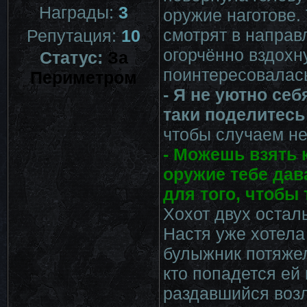
Награды:
3
оружие наготове. 
смотрят в направ
Репутация:
10
огорчённо вздохн
Статус:
За
поинтересовалас
Периметром
- Я не уютно себ
таки поделитесь
чтобы случаем не
- Можешь взять 
оружие тебе дав
для того, чтобы
Хохот двух остал
Настя уже хотела
булыжник потяжел
кто попадется ей 
раздавшийся возл