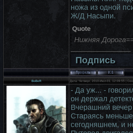
ножа из одной пс
Ж/Д Насыпи.
Quote
Нижняя Дорога=
Подпись
BoBeR
Дата: Четверг, 2010-Июл-01, 12:09:55 | С
- Да уж... - гово
он держал детекто
Вчерашний вечер
Стараясь меньше
сегодняшнем, и н