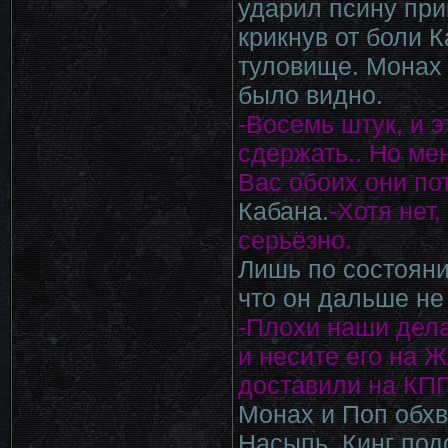
ударил псину прик
крикнув от боли 
туловище. Монах 
было видно.
-Восемь штук, и э
сдержать.. Но ме
Вас обоих они по
Кабана.
-Хотя нет
серьёзно.
Лишь по состояни
что он дальше не
-Плохи наши дела
и несите его на Ж
доставили на КПП
Монах и Поп обхв
Насыпь. Кинг под