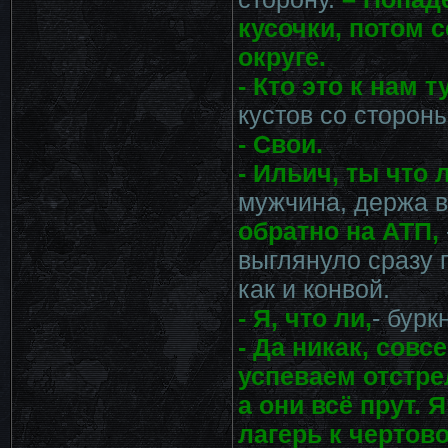
кусочки, потом 
округе.
- Кто это к нам т
кустов со сторон
- Свои.
- Ильич, ты что 
мужчина, держа в
обратно на АТП,
выглянуло сразу п
как и конвой.
- Я, что ли,
- бурк
- Да никак, сов
успеваем отстре
а они всё прут. 
лагерь к чертово