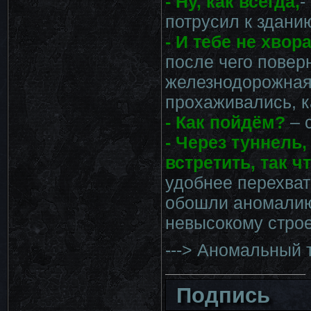
- Ну, как всегда,
-
потрусил к здани
- И тебе не хвор
после чего повер
железнодорожная 
прохаживались, к
- Как пойдём?
– 
- Через туннель
встретить, так ч
удобнее перехват
обошли аномалию 
невысокому стро
---> Аномальный 
Подпись