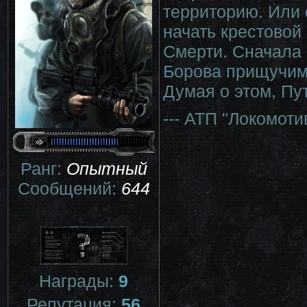
территорию. Или о
начать крестовой
Смерти. Сначала 
Борова прищучим
Думая о этом, Пу
--- АТП "Локомоти
Ранг:
Опытный
Сообщений:
644
Награды:
9
Репутация:
56