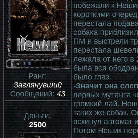
побежали к Неши
короткими очеред
перестала подава
собака приблизил
ПМ и выстрели тр
перестала шевели
лежала от него в 
была вся ободран
Ранг:
было глаз.
Заглянувший
-Значит она слеп
Сообщений:
43
первых мутанта к
громкий лай. Неш
таких же собак. 
Деньги:
вскинул автомат и
2500
Потом Нешик пере