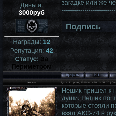
загадке или же че
Деньги:
---------------------
3000руб
Подпись
Награды:
12
Репутация:
42
Статус:
За
Периметром
Нешик
Дата: Вторник, 2010-Июл-20, 14:53:20 | С
Нешик пришел к н
души. Нешик поше
которые стояли п
взял АКС-74 в ру