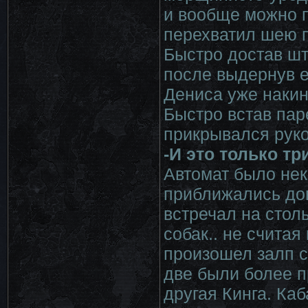
и вообще можно 
перехватил шею п
Быстро достав шт
после выдернув ег
Дениса уже накин
Быстро встав пар
прикрывался руко
-И это только т
Автомат было нек
приближались дов
встречал на стол
собак.. не считая
произошел залп с 
две были более п
другая Кинга. Ка