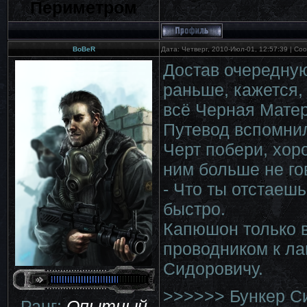
Периметром
BoBeR
Дата: Четверг, 2010-Июл-01, 12:57:39 | С
Достав очередную
раньше, кажется,
всё Черная Матери
Путевод вспомнил
Черт побери, хор
ним больше не го
- Что ты отстаеш
быстро.
Капюшон только в
проводником к лаг
Сидоровичу.
>>>>>> Бункер С
Ранг:
Опытный