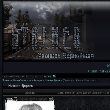
[
М
[
Поиск
·
Новые 
50
Страница
50
из
50
«
1
2
…
48
49
Хроники Чернобыля
»
---
»
Кордон
»
Нижняя Дорога
(Переход из Лагеря Новичков.)
Нижняя Дорога
Химера
Дата: Вторник, 2008-Дек-16, 23:52:44 | С