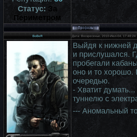
Статус:
За
Периметром
BoBeR
Дата: Воскресенье, 2010-Июл-04, 17:48:24
Выйдя к нижней д
и прислушался. Г
пробегали кабаны.
оно и то хорошо. 
очередью.
- Хватит думать..
туннелю с электр
--- Аномальный т