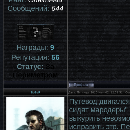
Сообщений:
644
Награды:
9
Репутация:
56
Статус:
За
Периметром
BoBeR
Дата: Пятница, 2010-Июл-02, 12:58:51 | С
Путевод двигался
сидят мародеры" -
выкурить невозмо
исправить это. П