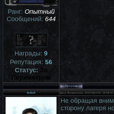
Ранг:
Опытный
Сообщений:
644
Награды:
9
Репутация:
56
Статус:
За
Периметром
BoBeR
Дата: Воскресенье, 2010-Июл-04, 18:48:06
Не обращая внима
сторону лагеря н