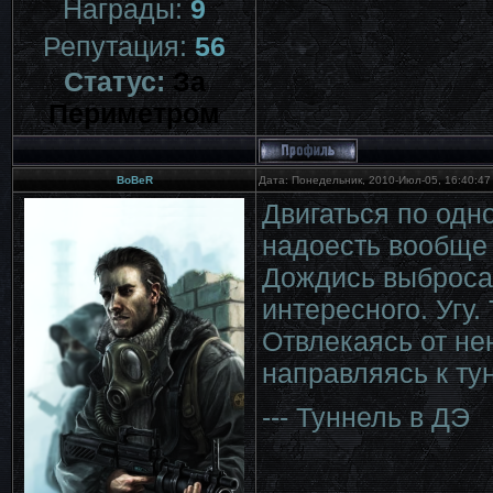
Награды:
9
Репутация:
56
Статус:
За
Периметром
BoBeR
Дата: Понедельник, 2010-Июл-05, 16:40:4
Двигаться по одн
надоесть вообще 
Дождись выброса,
интересного. Угу
Отвлекаясь от не
направляясь к ту
--- Туннель в ДЭ