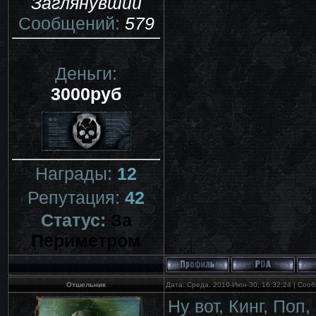
Заглянувший
Сообщений:
579
Деньги:
3000руб
Награды:
12
Репутация:
42
Статус:
За
Периметром
Отшельник
Дата: Среда, 2010-Июн-30, 16:32:24 | Со
Ну вот, Кинг, По