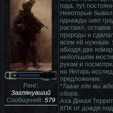
года, тут постоян
Некоторые бывалы
однажды шел град
растаял, оставив
природы и сделал
всем ей нужным. 
обходя две комар
небольшом мостик
рукам и посмотре
на Янтарь исслед
предложение.
Ранг:
“
Тааак где вы жд
Заглянувший
сбора.
Сообщений:
579
Аха Дикая Террит
КПК от дождя под