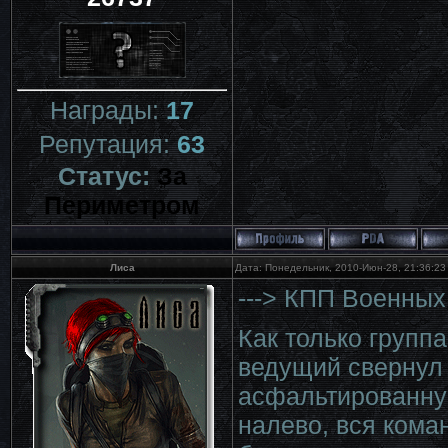
Награды:
17
Репутация:
63
Статус:
За
Периметром
Лиса
Дата: Понедельник, 2010-Июн-28, 21:36:2
---> КПП Военных
Как только групп
ведущий свернул 
асфальтированную
налево, вся кома