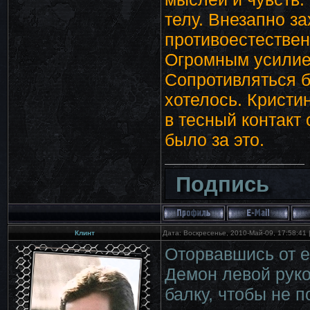
телу. Внезапно з
противоестествен
Огромным усилием
Сопротивляться б
хотелось. Кристи
в тесный контакт
было за это.
Подпись
Клинт
Дата: Воскресенье, 2010-Май-09, 17:58:41
Оторвавшись от е
Демон левой руко
балку, чтобы не 