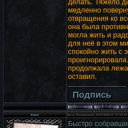
делать. Тяжело д
медленно поверну
отвращения ко вс
она была противн
могла жить и рад
для неё в этом м
спокойно жить с 
проигнорировала. 
продолжала лежат
оставил.
Подпись
Клинт
Дата: Понедельник, 2010-Май-10, 07:10:3
Быстро собравшис