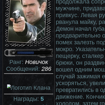
продолжала сопро
мужчине, придав
привкус. Левая ру
рванула майку, р
Демон начал губа
предварительно о
помех залезть по
мокро. Указател
пещерку, сталкер
Ранг:
Новичок
брюки, он раздви
Сообщений:
286
вошел одним мощ
случай зажимая е
ускоряться, увел
превратились в о
движение. Кончик
Награды:
5
холодом, затем г