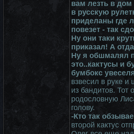
вам лезть в дом
в русскую рулетк
приделаны где ли
повезет - так сд
Ну они таки кру
приказал! А отд
Ну я обшмалял п
это..кактусы и б
бумбокс увеселят
взвесил в руке и
из бандитов. Тот
родословную Лиса
голову.
-Кто так обзывае
второй кактус отп
Олег все еще над