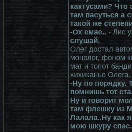
кактусами? Что 
там пасуться а 
такой же степени
-Ох емае..
- Лис 
слушай.
Олег достал авто
монолог, фоном к
мат и топот банди
хихиканье Олега.
-Ну по порядку.
помнишь тот ста
Ну и говорит мол
там флешку из М
Лалала..Ну как я
мою шкуру спас. 