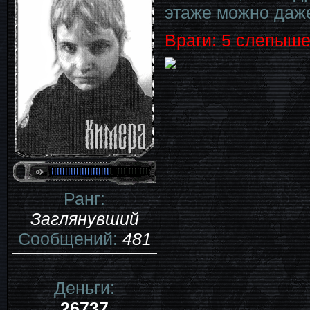
этаже можно даже
Враги: 5 слепыше
Ранг:
Заглянувший
Сообщений:
481
Деньги:
26737