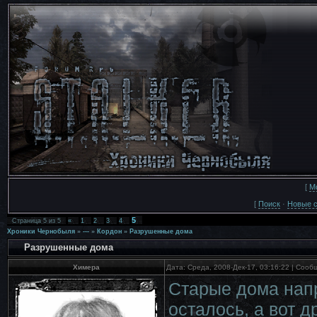
[
М
[
Поиск
·
Новые 
5
Страница
5
из
5
«
1
2
3
4
Хроники Чернобыля
»
---
»
Кордон
»
Разрушенные дома
Разрушенные дома
Химера
Дата: Среда, 2008-Дек-17, 03:16:22 | Соо
Старые дома напр
осталось, а вот 