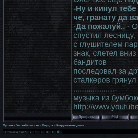
-Ну и кинул тебе 
че, гранату да 
-
Да пожалуй..
- О
спустил лесницу,
с глушителем пар
знак, слетел вниз
бандитов
последовал за др
сталкеров грянул
...................
музыка из бумбо
http://www.youtu
Хроники Чернобыля
»
---
»
Кордон
»
Разрушенные дома
5
Страница
5
из
5
«
1
2
3
4