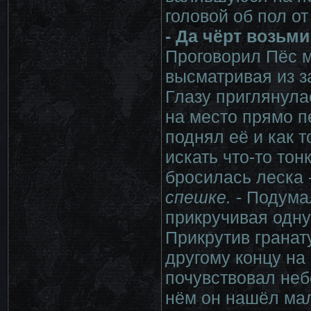
головой об пол от
- Да чёрт возьми
Проговорил Пёс 
высматривая из за
Глазу приглянула
на место прямо п
поднял её и как т
искать что-то тонк
бросилась леска 
спешке.
- Подума
прикручивая одну 
Прикрутив гранат
другому концу на
почувствовал неб
нём он нашёл мал