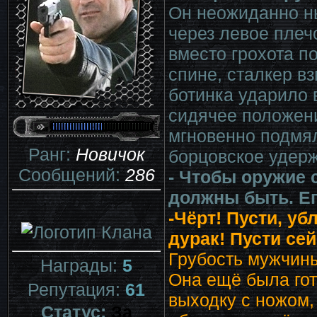
Он неожиданно н
через левое плеч
вместо грохота 
спине, сталкер в
ботинка ударило 
сидячее положени
мгновенно подмял
Ранг:
Новичок
борцовское удер
Сообщений:
286
- Чтобы оружие 
должны быть. Ег
-Чёрт! Пусти, уб
дурак! Пусти сей
Грубость мужчины
Награды:
5
Она ещё была гот
Репутация:
61
выходку с ножом, 
Статус:
За