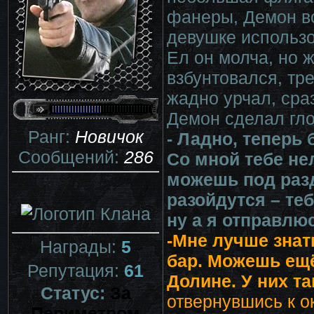
фанеры, Демон во
девушке использо
Ел он молча, но 
взбунтовался, тр
жадно урчал, сра
Демон сделал гло
Ранг:
Новичок
- Ладно, теперь 
Сообщений:
286
Со мной тебе не
можешь под разд
разойдутся – теб
ну а я отправлю
-Мне лучше знать
Награды:
5
бар. Можешь ещё
Репутация:
61
Долине. У них та
Статус:
За
отвернувшись к о
Периметром