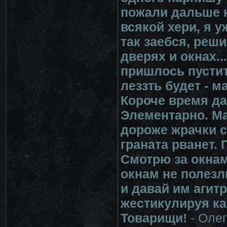
пожали дальше к
всякой хери, я у
так заебся, реш
дверях и окнах..
пришлось пустить
леззть будет - м
Короче время да
Элементарно. Ма
дороже жрачки со
граната рванет.
Смотрю за окнами
окнам не полезл
и давай им агитр
жестикулируя как
Товарищи!
- Олег