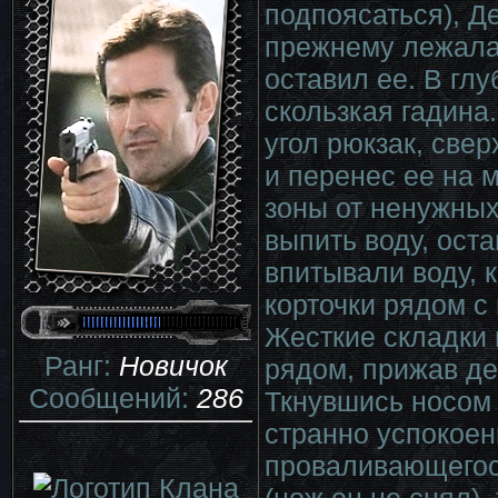
подпоясаться), Д
прежнему лежала 
оставил ее. В гл
скользкая гадина
угол рюкзак, све
и перенес ее на 
зоны от ненужных
выпить воду, ост
впитывали воду, к
корточки рядом с
Жесткие складки 
Ранг:
Новичок
рядом, прижав де
Сообщений:
286
Ткнувшись носом 
странно успокое
проваливающегося