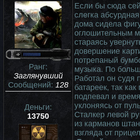
Если бы сюда сей
слегка абсурдная
дома сидела фигу
оглошительным ма
стараясь увернуть
довершение карт
потрепаный бумбок
Ранг:
музыка. По больш
Заглянувший
Работал он судя 
Сообщений:
128
батареек, так как
подпевал и время
уклоняясь от пул
Деньги:
Сталкер левой ру
13750
из карманов штан
взгляда от прице