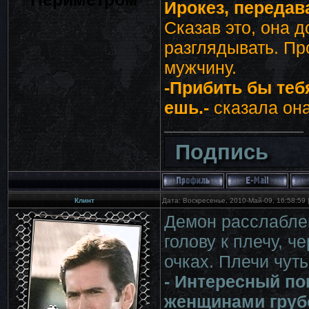
Ирокез, передава
Сказав это, она д
разглядывать. Пр
мужчину.
-Прибить бы тебя
ешь.-
сказала она
Подпись
Клинт
Дата: Воскресенье, 2010-Май-09, 16:58:59
Демон расслаблен
голову к плечу, ч
очках. Плечи чуть
- Интересный по
женщинами груб