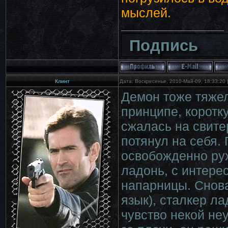
мыслей.
Подпись
Клинт
Дата: Воскресенье, 2010-Май-09, 18:33:20
Демон тоже тяжел
принципе, коротк
сжалась на свите
потянул на себя.
освобожденно рух
ладонь, с интере
напарницы. Снова
язык), сталкер л
чувство некой не