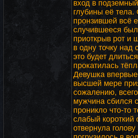
вход в подземны
глубины её тела.
пронзившей всё её
случившееся был
приоткрыв рот и 
в одну точку над
это будет длитьс
прокатилась тёпл
Девушка впервые 
высшей мере при
сожалению, всего
мужчина сбился с 
проникло что-то 
слабый короткий с
отвернула голову
погрузилось в во