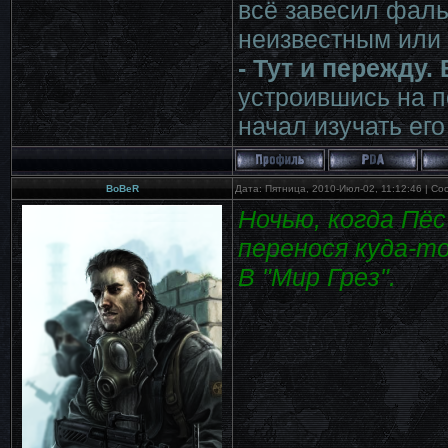
всё завесил фаль
неизвестным или 
- Тут и пережду.
устроившись на п
начал изучать ег
BoBeR
Дата: Пятница, 2010-Июл-02, 11:12:46 | С
Ночью, когда Пёс
перенося куда-то 
В "Мир Грез".