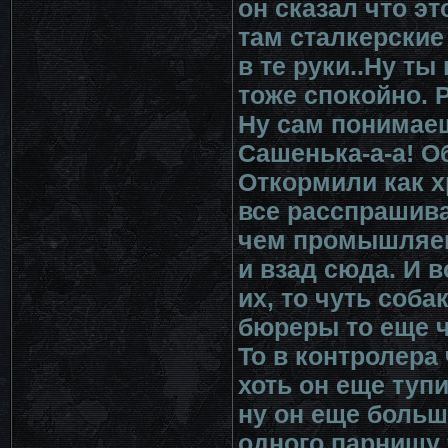
он сказал что эт
там сталкерские
в те руки..Ну т
тоже спокойно. 
Ну сам понимаеш
Сашенька-а-а! О
Откормили как х
все расспрашив
чем промышляем.
и взад сюда. И 
их, то чуть соба
бюреры то еще ч
То в контролера 
хоть он еще тупи
ну он еще больш
одного парнишу 