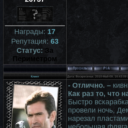
Награды:
17
Репутация:
63
Статус:
За
Периметром
Клинт
Дата: Воскресенье, 2010-Май-09, 16:43:09
- Отлично. –
кивн
Как раз то, что 
Быстро вскарабка
провели ночь, Де
нарезал пластами
небольшая фляга 