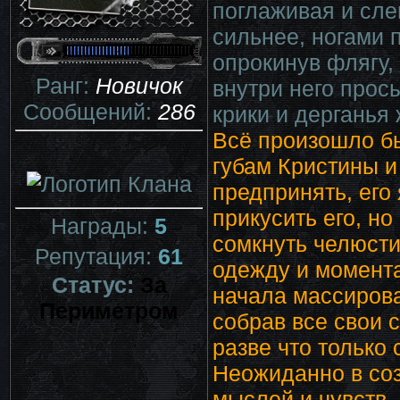
поглаживая и сле
сильнее, ногами 
опрокинув флягу,
Ранг:
Новичок
внутри него прос
Сообщений:
286
крики и дерганья
Всё произошло б
губам Кристины и
предпринять, его
прикусить его, но
Награды:
5
сомкнуть челюсти
Репутация:
61
одежду и момента
Статус:
За
начала массирова
Периметром
собрав все свои с
разве что только 
Неожиданно в со
мыслей и чувств.