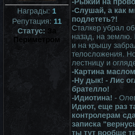
-Рыжий на прово
-Слушай, а как 
Награды:
1
подлететь?!
Репутация:
11
Сталкер убрал об
Статус:
За
назад, на землю.
Периметром
и на крышу забра
телосложения. Н
лестницу и огляд
-Картина маслом
-Ну дык! - Лис о
брателло!
-Идиотина!
- Оле
Идиот, еще раз т
контролерам сда
записка "вернус
ты тут вообще т