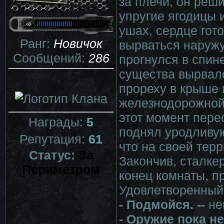
за плечи, он реш
упругие ягодицы 
ушах, сердце гот
Ранг:
Новичок
вырваться наружу
Сообщений:
286
прогнулся в спине
существа вырвал
прореху в крыше 
железнодорожной 
этот момент пере
Награды:
5
поднял уродливую
Репутация:
61
что на своей тер
Статус:
За
Закончив, сталке
Периметром
конец комнаты, п
Удовлетворенный 
- Подмойся. --
нег
- Оружие пока не