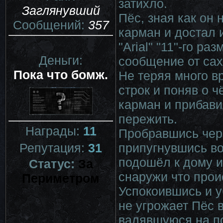
затихло.
Заглянувший
Пёс, зная как он
Сообщений:
357
карман и достал 
"Arial" "11"-го р
Деньги:
сообщение от саха
Пока что бомж.
Не теряя много в
строк и поняв о 
карман и прибави
пережить.
Награды:
11
Пробравшись чере
припугнувшись в
Репутация:
31
подошёл к дому и
Статус:
За
снаружи что прои
Периметром
Успокоившись и у
не угрожает Пёс в
валявшуюся на п