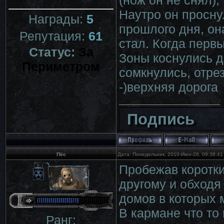
(нож он не снял), 
Наутро он просну
Награды:
5
прошлого дня, он
Репутация:
61
стал. Когда перв
Статус:
За
Зоны коснулись д
Периметром
сомкнулись, отре
-)верхняя дорога
Подпись
Пёс
Дата: Понедельник, 2010-Июн-28, 09:38:4
Пробежав коротки
другому и обходя
домов в которых 
В кармане что то
Ранг: