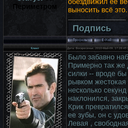
обездвижил её ве
Периметром
выносить всё это.
Подпись
Клинт
Дата: Воскресенье, 2010-Май-09, 17:28:45
Было забавно наб
Примерно так же 
силки -- вроде б
рывком жестокая 
несколько секунд
наклонился, закр
Крик превратился
ее зубы, он с уд
Левая , свободна