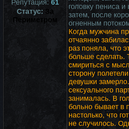
Репутация:
61
головку пениса и
Статус:
За
затем, после кор
Периметром
огненным потоком
Когда мужчина пр
отчаянно забилас
раз поняла, что э
больше сделать. 
смириться с мысл
сторону полетели
девушки замерло.
сексуального пар
занималась. В гол
больно бывает в 
настолько, что го
не случилось. Од