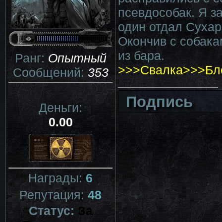
псевдособак. Я з
один отдал Сухарю
Окончив с собака
из бара.
Ранг:
Опытный
>>>Свалка>>>Бло
Сообщений:
353
Подпись
Деньги:
0.00
Награды:
6
Репутация:
48
Статус:
За