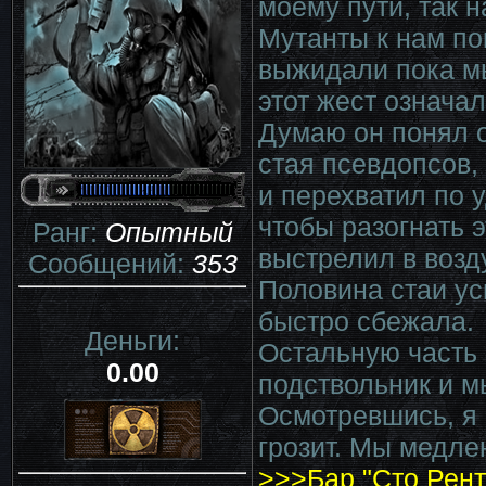
моему пути, так 
Мутанты к нам по
выжидали пока мы
этот жест означал
Думаю он понял о
стая псевдопсов, 
и перехватил по 
чтобы разогнать 
Ранг:
Опытный
выстрелил в возд
Сообщений:
353
Половина стаи ус
быстро сбежала.
Деньги:
Остальную часть 
0.00
подствольник и м
Осмотревшись, я 
грозит. Мы медле
>>>Бар "Сто Рент