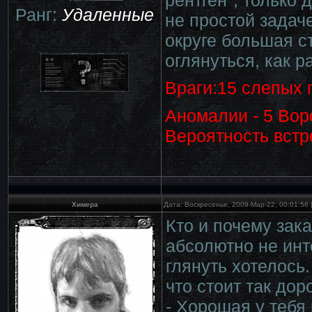
Ранг:
Удаленные
не простой задаче
округе большая с
оглянуться, как р
Враги:15 слепых 
Аномалии - 5 Вор
Вероятность встр
Химера
Дата: Воскресенье, 2009-Мар-22, 00:01:56
Кто и почему зак
абсолютно не инт
глянуть хотелось.
что стоит так дор
- Хорошая у тебя