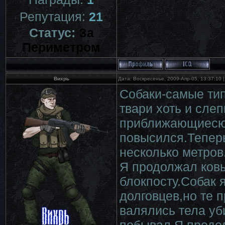
Репутация:
21
Статус:
За
Периметром
Вихрь
Дата: Воскресенье, 2009-Апр-05, 13:37:10
Собаки-самые тип
твари хоть и сле
приближающиесю 
повысился.Теперь
несколько метров
Я продолжал ковы
блокпосту.Собак 
долговцев,но те 
валялись тела уб