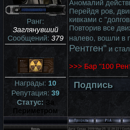
Аномалий действ
Перейдя ров, дви
кивками с "долго
Ранг:
Повторив все дви
Заглянувший
Сообщений:
379
налево, вошли в 
Рентген"
и стал
>>> Бар "100 Рен
Награды:
10
Подпись
Репутация:
39
Статус:
За
Периметром
Вихрь
Дата: Среда, 2009-Мар-25, 11:28:22 | Соо