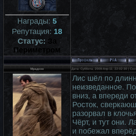
Награды:
5
Репутация:
18
Статус:
За
Периметром
Мрадхон
Дата: Суббота, 2009-Апр-11, 22:02:30 | С
Лис шёл по длинн
неизведанное. По
вниз, а впереди 
Росток, сверкающ
разорвал в клочья
Чёрт, и тут они. 
и побежал вперёд