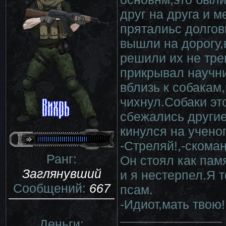
друг на друга и 
пряталиьс долгов
вышли на дорогу,
решили их не тре
прикрывал научн
вблизь к собакам
чихнул.Собаки эт
сбежались другие
кинулся на учено
-Стреляй!,-скома
Ранг:
Он стоял как пам
Заглянувший
и я нестерпел.Я 
Сообщений:
667
псам.
-Идиот,мать твою!
Деньги: