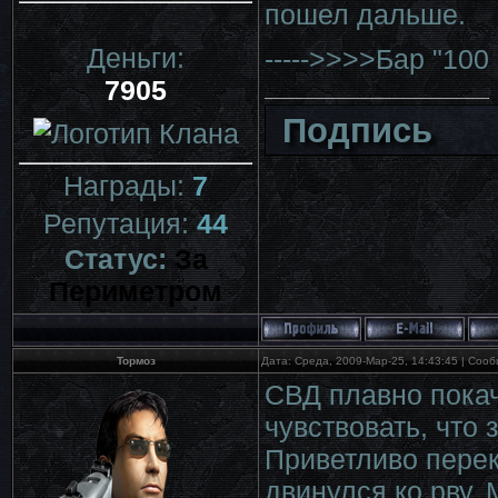
пошел дальше.
Деньги:
----->>>>Бар "100
7905
Подпись
Награды:
7
Репутация:
44
Статус:
За
Периметром
Тормоз
Дата: Среда, 2009-Мар-25, 14:43:45 | Соо
СВД плавно покач
чувствовать, что 
Приветливо перек
двинулся ко рву.