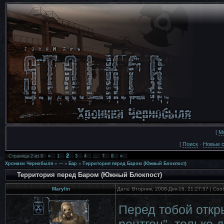
[
М
[
Поиск
·
Новые 
2
Страница
2
из
8
«
1
3
4
…
7
8
»
Хроники Чернобыля
»
---
»
Бар
»
Территория перед Баром (Южный Блокпост)
Территория перед Баром (Южный Блокпост)
Marylin
Дата: Вторник, 2008-Дек-16, 21:27:57 | С
Перед тобой откр
рентген", только 