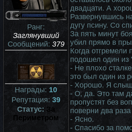
двадцати. А хорош
Развернувшись н
дугу псину. Со с
Ранг:
За пять минут боя
Заглянувший
убил прямо в пры
Сообщений:
379
Когда отгремели
подошел один из 
- Не плохо сталке
это был один из 
- Хорошо. Я слыша
Награды:
10
- О, да. Это там 
Репутация:
39
пропустят без во
Статус:
За
поверни два раза
Периметром
- Ясно.
- Спасибо за помо