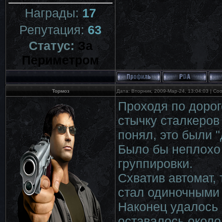
Награды:
17
Репутация:
63
Статус:
За
Периметром
Тормоз
Дата: Вторник, 2009-Мар-24, 13:04:03 | С
Проходя по доро
стычку сталкеров
понял, это были 
Было бы неплохо 
группировки.
Схватив автомат,
стал одиночными 
Наконец удалось 
оставалось около