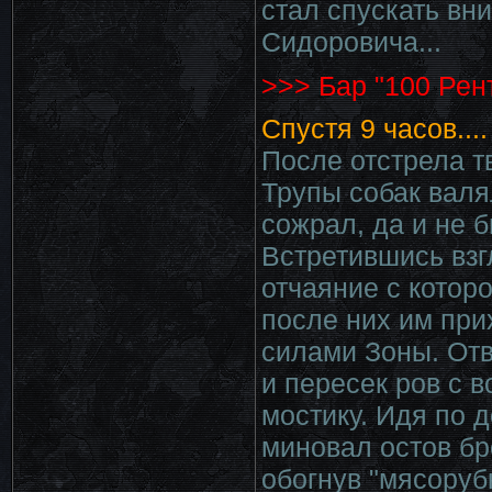
стал спускать вни
Сидоровича...
>>> Бар "100 Рен
Спустя 9 часов....
После отстрела т
Трупы собак валял
сожрал, да и не б
Встретившись взг
отчаяние с котор
после них им при
силами Зоны. От
и пересек ров с 
мостику. Идя по 
миновал остов бр
обогнув "мясоруб