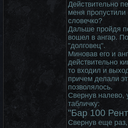
Действительно пе
меня пропустили 
словечко?
Дальше пройдя по
вошел в ангар. П
"долговец".
Миновав его и ан
действительно ки
то входил и выход
причем делали эт
позволялось.
Свернув налево, 
табличку:
"Бар 100 Рент
Свернув еще раз,