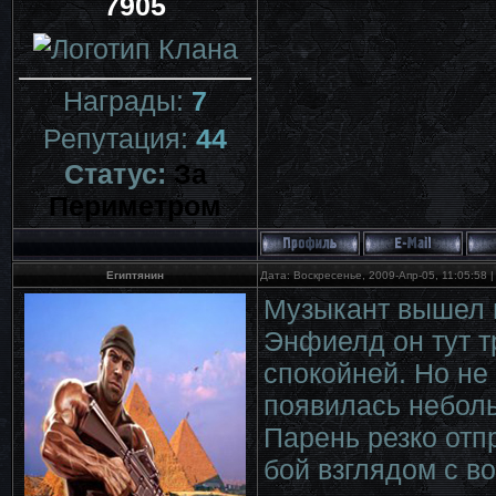
7905
Награды:
7
Репутация:
44
Статус:
За
Периметром
Египтянин
Дата: Воскресенье, 2009-Апр-05, 11:05:58
Музыкант вышел н
Энфиелд он тут тр
спокойней. Но не 
появилась неболь
Парень резко отп
бой взглядом с во