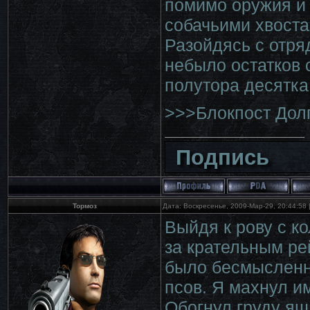
помимо оружия и
собачьими хвоста
Разойдясь с отря
небыло остатков 
полутора десятка
>>>Блокпост Дол
Подпись
Тормоз
Дата: Воскресенье, 2009-Мар-29, 20:44:58
Выйдя к рову с к
за крательным ре
было бесмысленн
псов. Я махнул им
Обогнул груду ящ