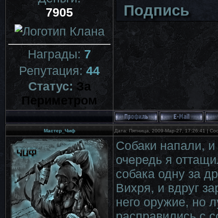
Подпись
7905
Награды:
7
Репутация:
44
Статус:
За
Периметром
Мастер_Чиф
Дата: Пятница, 2009-Мар-27, 17:26:41 | С
Собаки напали, и
очередь я оттащи
собака одну за др
Вихря, и вдруг за
него оружие, но 
расправились с с