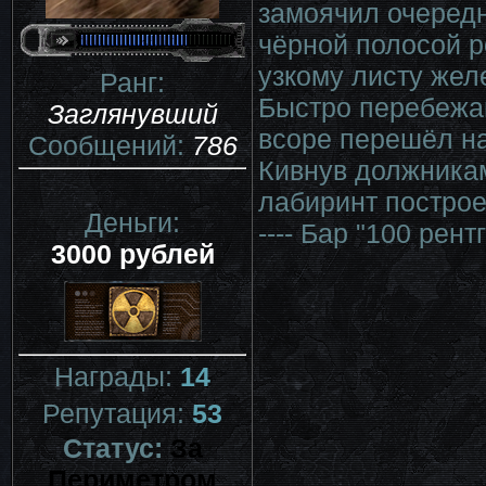
замоячил очередн
чёрной полосой р
узкому листу жел
Ранг:
Быстро перебежав
Заглянувший
всоре перешёл на
Сообщений:
786
Кивнув должникам
лабиринт построе
Деньги:
---- Бар "100 рент
3000 рублей
Награды:
14
Репутация:
53
Статус:
За
Периметром