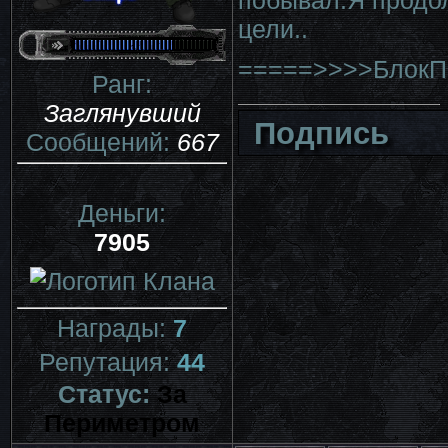
побывал.Я продол
цели..
=====>>>>БлокП
Ранг:
Заглянувший
Подпись
Сообщений:
667
Деньги:
7905
Награды:
7
Репутация:
44
Статус:
За
Периметром