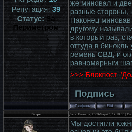
же миновал и две
Репутация:
39
разные стороны, 
Статус:
За
Наконец миновав 
Периметром
другому называли
в который раз, с
оттуда в бинокль
ремень СВД, и ог
равномерным шаг
>>> Блокпост "До
Подпись
Вихрь
Дата: Пятница, 2009-Мар-27, 17:10:50 | С
Мы достигли южн
основнм,это были