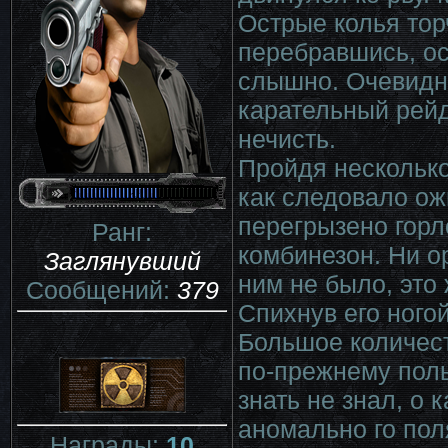
Острые колья тор
перебравшись, ос
слышно. Очевидн
карательный рей
нечисть.
Пройдя несколько
как следовало ож
перегрызено горл
Ранг:
комбинезон. Ни о
Заглянувший
ним не было, это
Сообщений:
379
Спихнув его ного
Большое количест
по-прежнему пол
знать не знал, о 
аномально го поля
Награды:
10