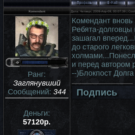
Komendant
Дата: Четверг, 2009-Апр-09, 00:07:39 | С
Комендант вновь 
Ребята-долговцы 
зашагал вперед..
до старого легков
холмами...Понесл
и перед автором 
--)Блокпост Долга
Ранг:
Заглянувший
Подпись
Сообщений:
344
Деньги:
57120р.