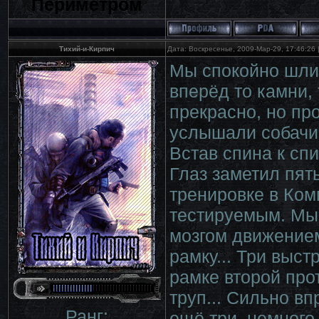
Периметром
Тихий-и-Кирпич
Дата: Воскресенье, 2009-Мар-29, 17:46:26
Мы спокойно шли 
вперёд то камни, 
прекрасно, но пр
услышали собачий 
Встав спина к сп
Глаз заметил пят
тренировке в Ком
тестируемым. Мы
мозгом движение
рамку... Три выст
рамке второй прот
труп... Сильно вп
Ранг:
ещё три, немного 