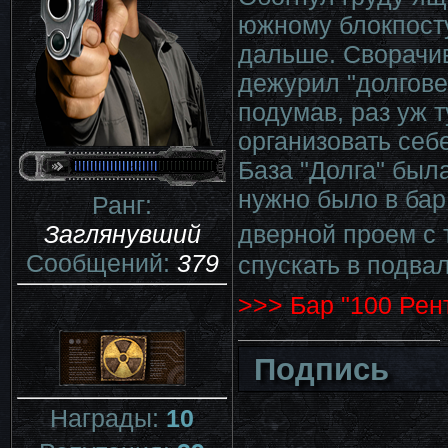
южному блокпосту
дальше. Сворачив
дежурил "долгове
подумав, раз уж т
организовать себ
База "Долга" был
нужно было в бар
Ранг:
Заглянувший
дверной проем с
Сообщений:
379
спускать в подв
>>> Бар "100 Рен
Подпись
Награды:
10