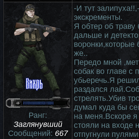
-И тут залипуха!!
экскременты.
Я обтер об траву
дальше и детекто
воронки,которые 
же..
Передо мной ,мет
собак во главе с
убьеречь.Я решил
раздался лай.Соб
стрелять.Убив тр
думал куда бы се
Ранг:
на меня.Вскоре я
Заглянувший
стояли на входе 
Сообщений:
667
отпугнули пулями