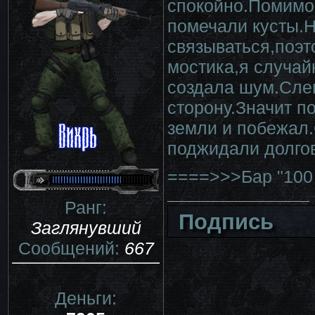
спокойно.Помимо 
помечали кусты.Н
связываться,поэт
мостика,я случай
создала шум.Сле
сторону.Значит п
земли и побежал.
поджидали долго
====>>>Бар "100 
Ранг:
Подпись
Заглянувший
Сообщений:
667
Деньги: