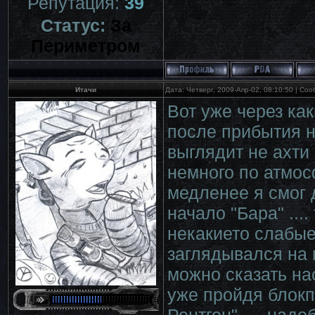
Репутация:
39
Статус:
За
Периметром
Итачи
Дата: Четверг, 2009-Апр-02, 08:10:50 | С
Вот уже через ка
после прибытия н
выглядит не ахти
немного по атмосф
медленее я смог 
начало "Бара" ...
некакието слабые
заглядывался на 
можно сказать нас
уже пройдя блокп