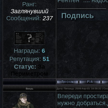
Рентген" .... над
Ранг:
Заглянувший
Подпись
Сообщений:
237
Награды:
6
Репутация:
51
Статус:
За
Периметром
Вихрь
Дата: Пятница, 2009-Апр-03, 16:56:31 | С
Впереди простира
нужно добраться.