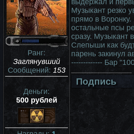
выдержал и первы
Музыкант резко у
прямо в Воронку.
остальные псы ре
сразу. Музыкант 
Слепыши как будт
Ранг:
парень закинул а
Заглянувший
------------- Бар "1
Сообщений:
153
Подпись
Деньги:
500 рублей
Награды:
1