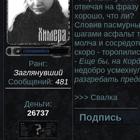
отвечая на фразу 
хорошо, что ли?
Словив пасмурный
шагами асфальт т
молча и сосредот
скоро - торопилис
-
Еще бы, на Корд
Ранг:
недобро усмехну
Заглянувший
разгребать пред
Сообщений:
481
>>> Cвалка
Деньги:
26737
Подпись