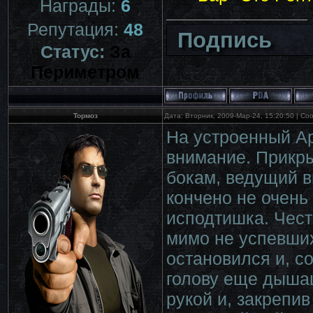
Награды:
6
Репутация:
48
Подпись
Статус:
За
Периметром
Тормоз
Дата: Вторник, 2009-Мар-24, 15:20:50 | С
На устроенный А
внимание. Прикр
бокам, ведущий в
кончено не очень
исподтишка. Чест
мимо не успевших
остановился и, с
голову еще дыша
рукой и, закрепив