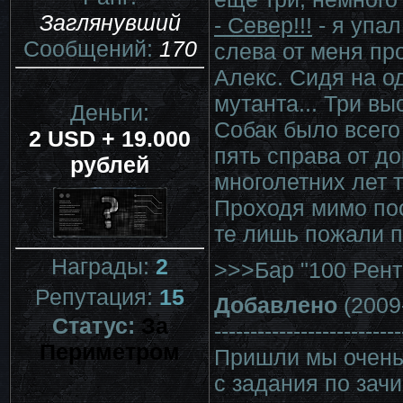
Заглянувший
- Север!!!
- я упал
Сообщений:
170
слева от меня пр
Алекс. Сидя на о
мутанта... Три выс
Деньги:
Собак было всего 
2 USD + 19.000
пять справа от до
рублей
многолетних лет т
Проходя мимо пос
те лишь пожали пл
Награды:
2
>>>Бар "100 Рент
Репутация:
15
Добавлено
(2009
Статус:
За
--------------------------
Периметром
Пришли мы очень 
с задания по зач