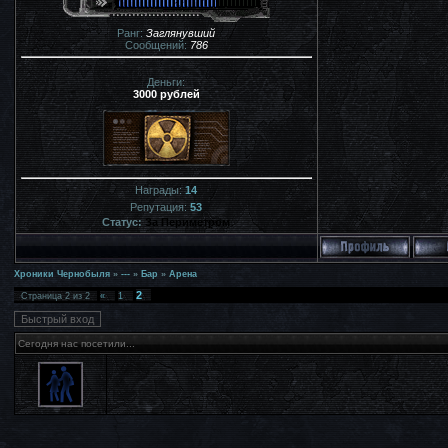
Ранг:
Заглянувший
Сообщений:
786
Деньги:
3000 рублей
Награды:
14
Репутация:
53
Статус:
За Периметром
Хроники Чернобыля
»
---
»
Бар
»
Арена
2
Страница
2
из
2
«
1
Сегодня нас посетили...