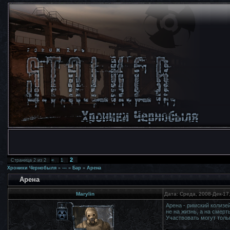
2
Страница
2
из
2
«
1
Хроники Чернобыля
»
---
»
Бар
»
Арена
Арена
Marylin
Дата: Среда, 2008-Дек-17
Арена - римский колиз
не на жизнь, а на смерт
Участвовать могут толь