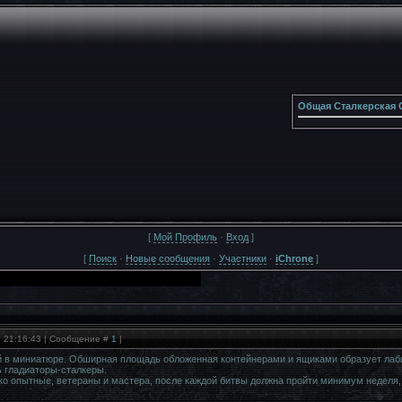
Общая Сталкерская 
[
Мой Профиль
·
Вход
]
[
Поиск
·
Новые сообщения
·
Участники
·
iChrone
]
, 21:16:43 | Сообщение #
1
|
ей в миниатюре. Обширная площадь обложенная контейнерами и ящиками образует лаб
ь гладиаторы-сталкеры.
ко опытные, ветераны и мастера, после каждой битвы должна пройти минимум неделя,