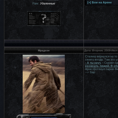
Ранг:
Удаленные
Мрадхон
Дата: Вторник, 2009-Июл-
Сталкер вернулся на то 
своего входа. Там его 
- А ты крут.
– Сказал од
кромсать людей. В об
Арни протянул парню Вин
---- Бар