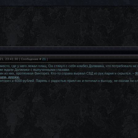
21, 23:41:30 | Сообщение #
21
|
место, где у него лежал плащ. Он стянул с себя комбез Должника, что потребовало не
уже ждали Должники с выпученными глазами.
ин из них, протягивая Винторез. Кто-то справа вырвал СВД из рук парня и скрылся. –
Я
щем, держи.
торез и 4000 рублей. Парень с радостью приял их и потопал к выходу, не сказав ни сл