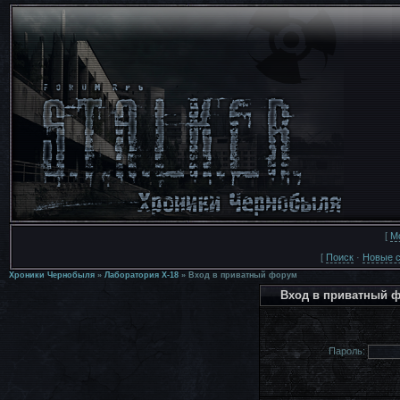
[
М
[
Поиск
·
Новые 
Хроники Чернобыля
»
Лаборатория Х-18
»
Вход в приватный форум
Вход в приватный 
Пароль: