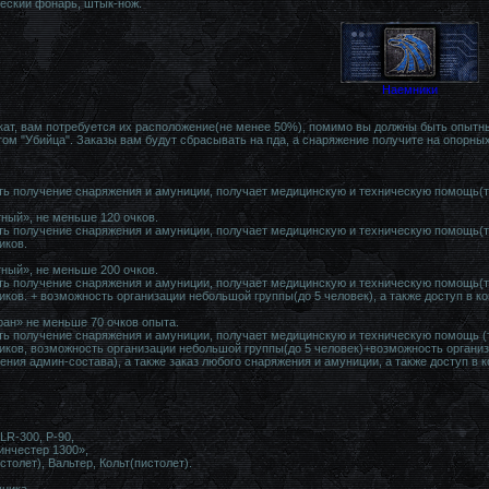
ческий фонарь, штык-нож.
Наемники
кат, вам потребуется их расположение(не менее 50%), помимо вы должны быть опытн
гом "Убийца". Заказы вам будут сбрасывать на пда, а снаряжение получите на опорных
ь получение снаряжения и амуниции, получает медицинскую и техническую помощь(то
ный», не меньше 120 очков.
ь получение снаряжения и амуниции, получает медицинскую и техническую помощь(т
иков.
ный», не меньше 200 очков.
ь получение снаряжения и амуниции, получает медицинскую и техническую помощь(т
иков. + возможность организации небольшой группы(до 5 человек), а также доступ в 
ран» не меньше 70 очков опыта.
ь получение снаряжения и амуниции, получает медицинскую и техническую помощь (
иков, возможность организации небольшой группы(до 5 человек)+возможность организ
шения админ-состава), а также заказ любого снаряжения и амуниции, а также доступ в
LR-300, P-90,
инчестер 1300»,
толет), Вальтер, Кольт(пистолет).