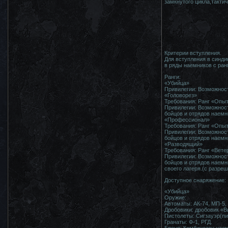
замкнутого цикла,такти
Критерии вступления.
Для вступления в синди
в ряды наемников с ран
Ранги:
«Убийца»
Привилегии: Возможност
«Головорез»
Требования: Ранг «Опыт
Привилегии: Возможност
бойцов и отрядов наемн
«Профессионал»
Требования: Ранг «Опыт
Привилегии: Возможност
бойцов и отрядов наемн
«Разводящий»
Требования: Ранг «Вете
Привилегии: Возможност
бойцов и отрядов наемн
своего лагеря.(с разре
Доступное снаряжение:
«Убийца»
Оружие:
Автоматы: АК-74, МП-5, 
Дробовики: дробовик «В
Пистолеты: Сигзауэр(пис
Гранаты: Ф-1, РГД.