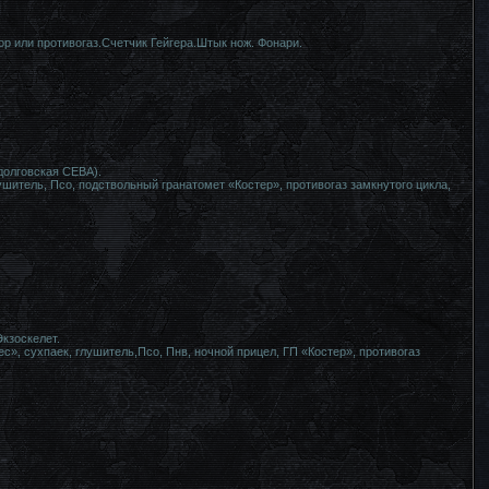
р или противогаз.Счетчик Гейгера.Штык нож. Фонари.
долговская СЕВА).
ушитель, Псо, подствольный гранатомет «Костер», противогаз замкнутого цикла,
кзоскелет.
с», сухпаек, глушитель,Псо, Пнв, ночной прицел, ГП «Костер», противогаз