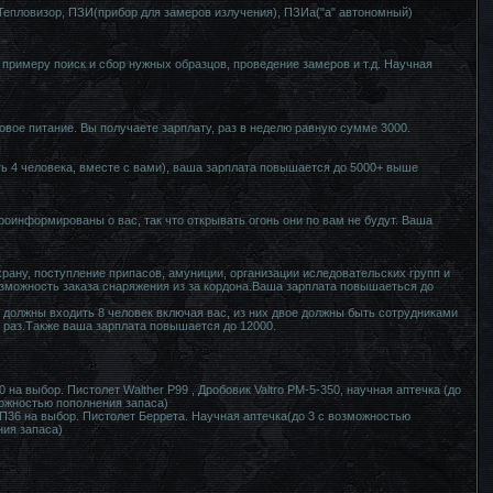
, Тепловизор, ПЗИ(прибор для замеров излучения), ПЗИа("а" автономный)
 примеру поиск и сбор нужных образцов, проведение замеров и т.д. Научная
овое питание. Вы получаете зарплату, раз в неделю равную сумме 3000.
ь 4 человека, вместе с вами), ваша зарплата повышается до 5000+ выше
оинформированы о вас, так что открывать огонь они по вам не будут. Ваша
храну, поступление припасов, амуниции, организации иследовательских групп и
возможность заказа снаряжения из за кордона.Ваша зарплата повышаеться до
 должны входить 8 человек включая вас, из них двое должны быть сотрудниками
н раз.Также ваша зарплата повышается до 12000.
на выбор. Пистолет Walther P99 , Дробовик Valtro PM-5-350, научная аптечка (до
можностью пополнения запаса)
П36 на выбор. Пистолет Беррета. Научная аптечка(до 3 с возможностью
ния запаса)