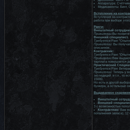
Аппаратура: Счётчики
Медикаменты: Бинт, 
Вступление на контра
Вступления на контракт
работа при выборе этог
Ранги:
Внештатный сотрудни
Привилегии:
Вы полаете 
Внешний специалист.
Требуется:
Ранг "Опытно
Привилегии:
Вы получае
описанное.
Контракник:
Требуется:
Ранг "Опытн
Привилегии:
Вам выдают 
зарплата повышается д
Практический Специал
Требуется:
Ранг Ветера
Привилегии:
Теперь у ва
экспедиций. и т.п., то
15000.
Но есть и другой выбор
бункера, а остальные о
Выдаваемое снаряжен
Внештатный сотруд
Внешний специалис
3 с возможностью попол
Контрактник:
Вам вы
попалнения запаса), 12