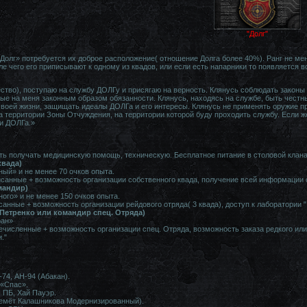
"Долг"
«Долг» потребуется их доброе расположение( отношение Долга более 40%). Ранг не мень
ле чего его приписывают к одному из квадов, или если есть напарники то появляется 
ество), поступаю на службу ДОЛГу и присягаю на верность. Клянусь соблюдать законы
ые на меня законным образом обязанности. Клянусь, находясь на службе, быть честн
воей жизни, защищать идеалы ДОЛГа и его интересы. Клянусь не применять оружие п
 территории Зоны Отчуждения, на территории которой буду проходить службу. Если же
и ДОЛГа.»
ь получать медицинскую помощь, техническую. Бесплатное питание в столовой клана
квада)
ый» и не менее 70 очков опыта.
анные + возможность организации собственного квада, получение всей информации о 
мандир)
ого» и не менее 150 очков опыта.
нные + возможность организации рейдового отряда( 3 квада), доступ к лаборатории "
 Петренко или командир спец. Отряда)
ран»
численные + возможность организации спец. Отряда, возможность заказа редкого или
."
-74, АН-94 (Абакан).
 «Спас».
 ПБ, Хай Пауэр.
емёт Калашникова Модернизированный).