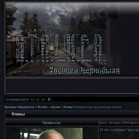
3
Страница
3
из
3
«
1
2
Хроники Чернобыля
»
Флейм
»
Архив
»
Кланы
(Правила игры за различные кланы)
Кланы
Профессор
Дата: Четверг, 2009-Дек-
И так со времен "реста