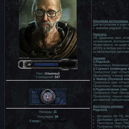
Критерии вступления.
Для вступления в клан 
с званием рядовой. Пос
Присяга.
«Я, (фамилия, имя, отч
начальников, возложенн
Мужественно, не щадя с
ДОЛГу в любом месте на
установленную законам
Звания:
1.Рядовой.
Привилегии:
Возможност
2.Сержант (командир 
Требуется:
ранг «Опытн
Ранг:
Опытный
Привилегии:
« выше опис
Сообщений:
547
3. Майор (Полевой ко
Требуется:
ранг «Опытн
Привилегии:
«выше описа
4.Подполковник (зам.
Требуется:
Ранг «Вете
Привилегии:
«выше пере
достижений лаборатории
Доступное оружие:
Рядовой.
Награды:
11
Автоматы: АК-74у, АК
Репутация:
39
Дробовики: Дробовик
Статус:
За Периметром
Пистолеты: Форт, ПМ,
Пулеметы: ПКМ (Пул