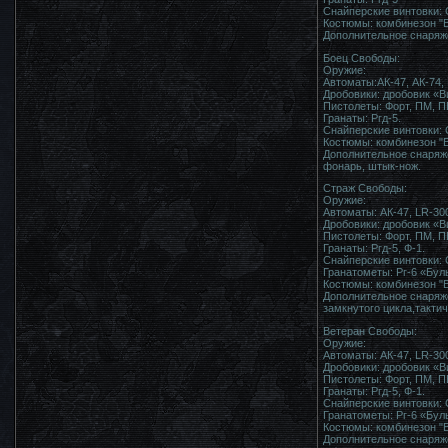
Снайперские винтовки: 
Костюмы: комбинезон "
Дополнительное снаряже
Боец Свободы:
Оружие:
Автоматы:АК-47, АК-74, 
Дробовики: дробовик «В
Пистолеты: Форт, ПМ, П
Гранаты: Ргд-5.
Снайперские винтовки: 
Костюмы: комбинезон "
Дополнительное снаряжен
фонарь, штык-нож.
Страж Свободы:
Оружие:
Автоматы: АК-47, LR-300
Дробовики: дробовик «В
Пистолеты: Форт, ПМ, П
Гранаты: Ргд-5, Ф-1.
Снайперские винтовки: 
Гранатометы: Рг-6 «Бул
Костюмы: комбинезон "В
Дополнительное снаряже
замкнутого цикла,такти
Ветеран Свободы:
Оружие:
Автоматы: АК-47, LR-300
Дробовики: дробовик «В
Пистолеты: Форт, ПМ, П
Гранаты: Ргд-5, Ф-1.
Снайперские винтовки: 
Гранатометы: Рг-6 «Буль
Костюмы: комбинезон "В
Дополнительное снаряже