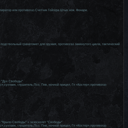
пиратор или противогаз.Счетчик Гейгера.Штык нож. Фонари.
 подствольный гранатомет для оружия, противогаз замкнутого цикла, тактический
н "Дух Свободы"
»,сухпаек, глушитель,Псо, Пнв, ночной прицел, Гп «Костер»,противогаз
 "Крыло Свободы" + экзоскелет "Свободы"
»,сухпаек, глушитель,Псо, Пнв, ночной прицел, Гп «Костер»,противогаз