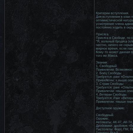
Критерии вступления.
Для вступления в клан 
оптимистической натуры
усмотрение члена админ-
постоянно ходить в окру
Присяга.
Присяга в Свободе, по с
"Я, вольный бродяга (кл
честно, ничего не скрыв
мирное время, если тако
Кому-то может данная пр
того же Макса.
Звания:
1. Свободный
Привилегии: Возможност
2. Боец Свободы
Требуется: ранг «Опытн
Привилегии: « выше опи
3. Страж Свободы
Требуется: ранг «Опытн
Привилегии: «выше опис
4. Ветеран Свободы
Требуется: Ранг «Ветер
Привилегии: «выше пере
Доступное оружие:
Свободный.
Оружие:
Автоматы: АК-47, АК-74,
Дробовики: дробовик «В
Пистолеты: Форт, ПМ, П
Гранаты: Ргд-5