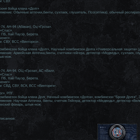
и: СВУ.
оня бойца клана «Долг»
яжение: Обычные аптечки,бинты, сухпаек, глушитель, Псо(оптика), обычный респирато
-74, АН-94 (Абакан), Оц «Гроза».
 «Спас».
 ПБ, Хай Пауэр, Берета.
енег».
и: СВУ, ВСС «Винторез».
мбинезон бойца клана «Долг», Научный комбинезон Долга «Универсальная защита» (
жение: Армейская Аптечка,бинты, счетчики гейгера, детектор «Медведь», сухпаек, гл
ык-нож.
-74, АН-94, ОЦ «Гроза», АС «Вал».
 «Спас»
 ПБ, Хай Пауэр, Берета.
енег».
и: СВД, СВУ, ВСК, ВСС «Винторез».
г», РПГ.
мбинезон бойца клана Долг, Начный комбинезон «Долга», комбинезон "Броня Долга", Э
жение: Научная Аптечка, бинты, счетчик Гейгера, детектор «Медведь», детектор «Веле
ический фонарь, штык-нож.
писанное.