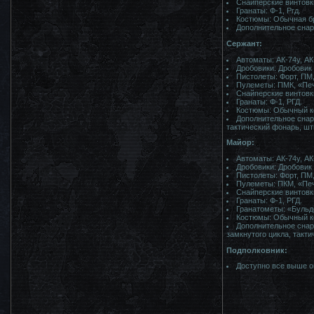
Снайперские винтовк
Гранаты: Ф-1, Ргд.
Костюмы: Обычная бр
Дополнительное снар
Сержант:
Автоматы: АК-74у, АК
Дробовики: Дробовик
Пистолеты: Форт, ПМ,
Пулеметы: ПМК, «Печ
Снайперские винтовк
Гранаты: Ф-1, РГД.
Костюмы: Обычный ко
Дополнительное снаря
тактический фонарь, шт
Майор:
Автоматы: АК-74у, АК
Дробовики: Дробовик
Пистолеты: Форт, ПМ,
Пулеметы: ПКМ, «Печ
Снайперские винтовк
Гранаты: Ф-1, РГД.
Гранатометы: «Бульдо
Костюмы: Обычный ко
Дополнительное снаря
замкнутого цикла, такт
Подполковник:
Доступно все выше о