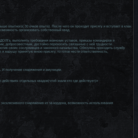
ше опытного( 30 очков опыта). После чего он проходит присягу и вступает в клан
возможность организовать собственный квад.
 ДОЛГа, выполнять требования воинских уставов, приказы командиров и
ым, добросовестным, достойно переносить связанные с ней трудности.
ротив своих сослуживцев и законного начальства. Обязуюсь проходить службу
 я нарушу принятую мною присягу, то готов нести ответственность,
. И получение снаряжения и амуниции.
действиях отдельных квадов(чтоб знали кто где действует)»
 эксклюзивного снаряжения из за кордона, возможность использования