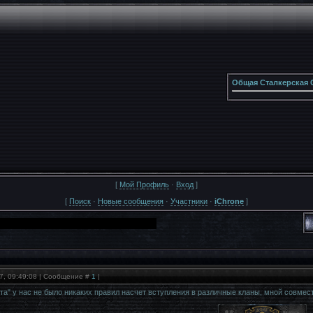
Общая Сталкерская 
[
Мой Профиль
·
Вход
]
[
Поиск
·
Новые сообщения
·
Участники
·
iChrone
]
17, 09:49:08 | Сообщение #
1
|
рта" у нас не было никаких правил насчет вступления в различные кланы, мной совме