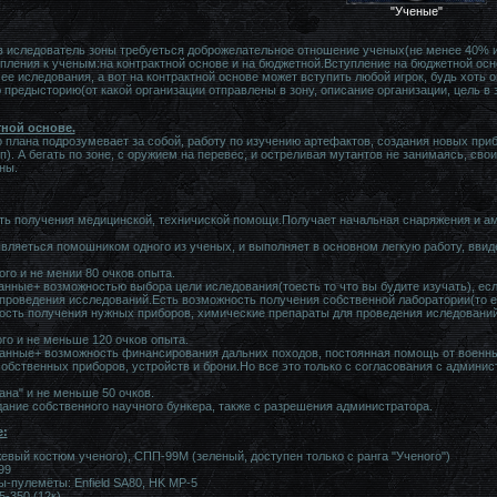
"Ученые"
в иследователь зоны требуеться доброжелательное отношение ученых(не менее 40% и 
пления к ученым:на контрактной основе и на бюджетной.Вступление на бюджетной ос
ее иследования, а вот на контрактной основе может вступить любой игрок, будь хоть 
 предысторию(от какой организации отправлены в зону, описание организации, цель в 
ной основе.
о плана подрозумевает за собой, работу по изучению артефактов, создания новых прибо
.п). А бегать по зоне, с оружием на перевес, и остреливая мутантов не занимаясь, св
ны.
ь получения медицинской, техничиской помощи.Получает начальная снаряжения и ам
вляеться помошником одного из ученых, и выполняет в основном легкую работу, ввиде
го и не мении 80 очков опыта.
нные+ возможностью выбора цели иследования(тоесть то что вы будите изучать), ес
проведения исследований.Есть возможность получения собственной лаборатории(то ес
ость получения нужных приборов, химические препараты для проведения иследований
го и не меньше 120 очков опыта.
анные+ возможность финансирования дальних походов, постоянная помощь от военных(
обственных приборов, устройств и брони.Но все это только с согласования с админис
ана" и не меньше 50 очков.
ание собственного научного бункера, также с разрешения администратора.
е:
евый костюм ученого), СПП-99М (зеленый, доступен только с ранга "Ученого")
99
ы-пулемёты: Enfield SA80, HK MP-5
5-350 (12к)