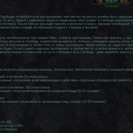
"Свобода"
«Свобода» потребуется их расположение, при чем вы не просто должны быть хорошим
. То есть, людей с каменным лицом и характером типа "рэмбо" в Свободе недолюблив
состава). После чего он проходит присягу и вступает в клан с званием "свободный". П
жении своего отряда, но обязывает ходить с отрядом в вылазки.
ути, необязательна. Как говорит Макс, совесть группировки, "Какая нах присяга, у нас, 
ичка), вступаю в Свободу, и присягаю на верность. Клянусь соблюдать идеалы клана, 
ать от соклановцев и, более того, от главы группировки. Мужественно, не щадя ни свое
е будет. Готов служить идеалам группировки, в любом месте, в любое время и в любом 
исяга показатся комичной, но на то Свобода и есть Свобода - даже принятие присяги 
ь получать медицинскую помощь, техническую. Бесплатное питание в столовой клана
ый» и не менее 70 очков опыта.
санные + получение всей информации о действиях отдельных отрядов(чтоб знали кто 
ого» и не менее 150 очков опыта.
анные + получение возможности создания отряда (5-10 человек) "
ан»
численные + возможность организации спец. отряда (10-20 человек)"
 LR-300.
инчестер 1300».
Б и Вальтер.