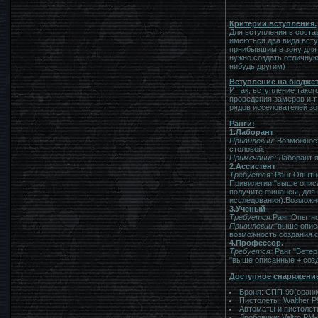
Критерии вступления.
Для вступления в соста
имеються два вида всту
прнибывшим в зону для 
нужно создать отличную
нибудь другим)
Вступление на бюджет
И так, вступление таког
проведения замеров и т
рядов исселователей зо
Ранги:
1.Лаборант
Привилегии:
Возможност
столовой.
Примечание:
Лаборант я
2.Ассистент
Требуется:
Ранг Опытно
Привилегии:"выше описа
получите финансы, для 
исследования).Возможн
3.Ученый
Требуется:
Ранг Опытно
Привилегии:
"выше опис
возможность создания с
4.Профессор.
Требуется:
Ранг "Ветер
"выше описанные + созд
Доступное снаряжени
Броня: СПП-99(оранж
Пистолеты: Walther P
Автоматы и пистолет
Дробовики: Valtro PM-