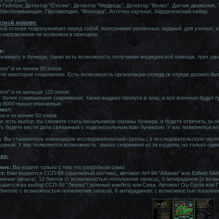
 Гейгера, Детектор "Отклик", Детектор "Медведь", Детектор "Велес", Датчик движения
Обезболивающее, Противоядие, "Фоноцид", Аптечка научная, Хирургический набор
ктной основе:
ной основе подразумевает перед собой, выполнение различных заданий, для ученых, к
о направления не возможна в принципе.
к:
комнату в бункере, также есть возможность получения медицинской помощи, трех раз
го" и не менее 80 очков.
те некоторое снаряжение. Есть возможность организации отряда,(в отряде должно быт
ого" и не меньше 120 очков.
более современное снаряжение, также выдают пропуск в зону, а все военные будут пр
о 8000+выше описанные.
ист:
на и не менее 50 очков.
с есть выбор: вы сможете стать начальником охраны бункера, и будeте отвечать за о
 есть будeте вести дела связанные с подконтрольным вам бункером. У вас появляется 
а. Вы становитесь командиров исследовательской группы,( в исследовательскую групп
храной. У вас появляется возможность, заказа снаряжени из за кордона, но только оди
ие:
ник:
Вы ходите только с тем что раздобыли сами.
т:
Вам выдается ССП-99 (оранжевый костюм), автомат АН-94 "Абакан" или Enfield SA80 
нения запаса), 12 бинтов (с возможностью пополнения запаса), 6 антирадинов (с воз
дается на выбор ССП-99 "Эколог"(зеленый комбез) или Сева. Автомат Оц-Гроза или Г
 бинтов( с возможностью попалнения запаса), 6 антирадинов( с возможностью попалне