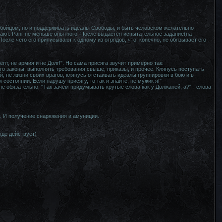
 бойцом, но и поддерживать идеалы Свободы, и быть человеком желательно
ают. Ранг не меньше опытного. После выдается испытательное задание(на
осле чего его приписывают к одному из отрядов, что, конечно, не обязывает его
ёпт, не армия и не Долг!". Но сама присяга звучит примерно так:
его законы, выполнять требования свыше, приказы, и прочее. Клянусь поступать
й, не жизни своих врагов, клянусь отстаивать идеалы группировки в бою и в
состоянии. Если нарушу присягу, то так и знайте, не мужик я!"
не обязательно, "Так зачем придумывать крутые слова как у Должаней, а?" - слова
. И получение снаряжения и амуниции.
где действует)