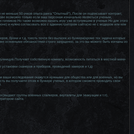
не меньше 50 очков опыта ранга "Опытный"),.После он подписывает контракт,
нове возможно только если ваш персонаж изначально являеться ученым,
он гопником.Но также возможно начать игру уже вступившим в ученые.Но для этого
зоне) и нужно согласовать все с администратором сайта(но не с модером или кем
ров, брони и т.д, тоесть почти без вылазок из бункера(кроме тех задача которых
оими основными обязаностями строго запрщенно, за это вы можите быть изгнаны из
унницую.Получает собственную комнату, возможность питаться в местной мини-
 установки сканеров и приборов, проведений замеров и т.д)
ли ваши исследования окажутся нужными для общества или для военных, но вы
ть вы получаете отсек в бункере ученых, в котором сможете проводить свои
.
выдают группы военных сталкеров, верталеты для эвакуации и т.п),
тратором сайта.