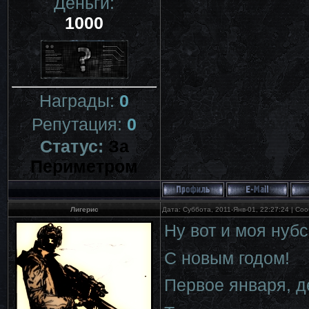
Деньги:
1000
Награды:
0
Репутация:
0
Статус:
За
Периметром
Лигерис
Дата: Суббота, 2011-Янв-01, 22:27:24 | С
Ну вот и моя нуб
С новым годом!
Первое января, де