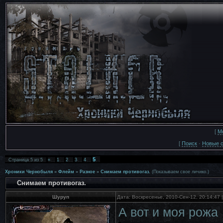
[
М
[
Поиск
·
Новые 
5
Страница
5
из
5
«
1
2
3
4
Хроники Чернобыля
»
Флейм
»
Разное
»
Снимаем противогаз.
(Показываем свое личико.)
Снимаем противогаз.
Шуруп
Дата: Воскресенье, 2010-Сен-12, 20:14:47
А вот и моя рожа