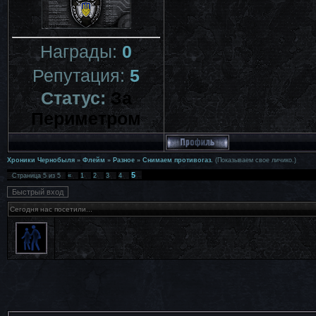
Награды:
0
Репутация:
5
Статус:
За
Периметром
Хроники Чернобыля
»
Флейм
»
Разное
»
Снимаем противогаз.
(Показываем свое личико.)
5
Страница
5
из
5
«
1
2
3
4
Сегодня нас посетили...