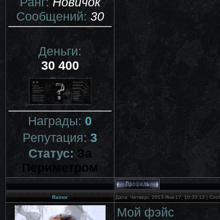
Ранг:
Новичок
Сообщений:
30
Деньги:
30 400
Награды:
0
Репутация:
3
Статус:
За
Периметром
Rainor
Дата: Четверг, 2013-Янв-17, 10:33:13 | С
Мой фэйс