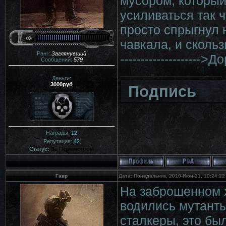
мусором, который
усиливаться так ч
просто спрыгнул 
чавкала, и скольз
Ранг:
Заглянувший
-------------------->Д
Сообщений:
579
Деньги:
3000руб
Подпись
Награды:
12
Репутация:
42
Статус:
За Периметром
Гавр
Дата: Понедельник, 2010-Июн-21, 10:24:2
На заброшенном х
водились мутанты
сталкеры, это был