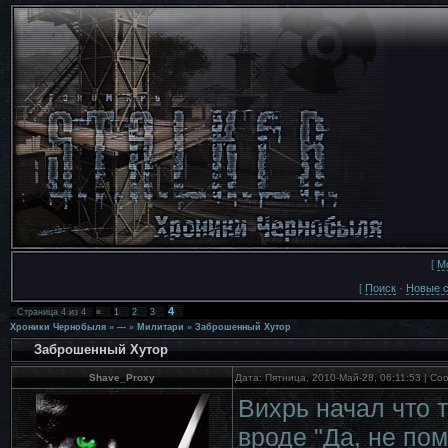
[
М
[
Поиск
·
Новые 
4
Страница
4
из
4
«
1
2
3
Хроники Чернобыля
»
---
»
Милитари
»
Заброшенный Хутор
Заброшенный Хутор
Shave_Proxy
Дата: Пятница, 2010-Май-28, 06:11:53 | С
Вихрь начал что т
вроде "Да, не по