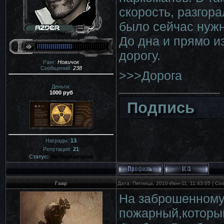
скорость, разгора
было сейчас нужн
До дна и прямо из
дорогу.
Ранг:
Новичок
Сообщений:
238
>>>Дорога
Деньги:
1000 руб
Подпись
Награды:
13
Репутация:
21
Статус:
За Периметром
Гавр
Дата: Пятница, 2010-Июн-11, 11:43:05 | С
На заброшенному 
пожарный,которы