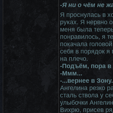
-Я ни о чём не ж
Я проснулась в х
руках. Я нервно 
меня была теперь
понравилось, я т
покачала головой
себя в порядок я
на плечо.
-Подъём, пора в
-Ммм...
-...вернее в Зону.
Ангелина резко р
сталь ствола у се
улыбочки Ангелин
Вихрю, присев ря