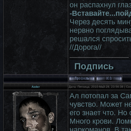
он распахнул глаз
-Вставайте...пой
Через десять мин
нервно поглядыва
решался спросить
//Дорога//
Подпись
Azder
Дата: Пятница, 2010-Май-28, 23:56:38 | С
Ал потопал за Са
чувство. Может н
его знает что. Но
Много крови. Ломк
наркоманов. В та