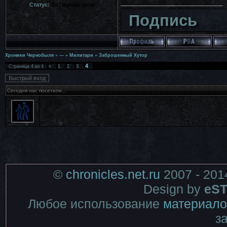
Статус:
За Периметром
Подпись
Хроники Чернобыля
»
---
»
Милитари
»
Заброшенный Хутор
4
Страница
4
из
4
«
1
2
3
Сегодня нас посетили...
©
chronicles.net.ru
2007 - 201
Design by
eST
Любое использование
материало
з