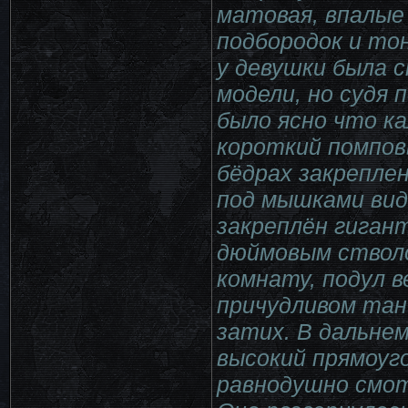
матовая, впалые
подбородок и то
у девушки была 
модели, но судя 
было ясно что к
короткий помпов
бёдрах закреплен
под мышками видн
закреплён гиган
дюймовым стволо
комнату, подул в
причудливом тан
затих. В дальне
высокий прямоуг
равнодушно смот