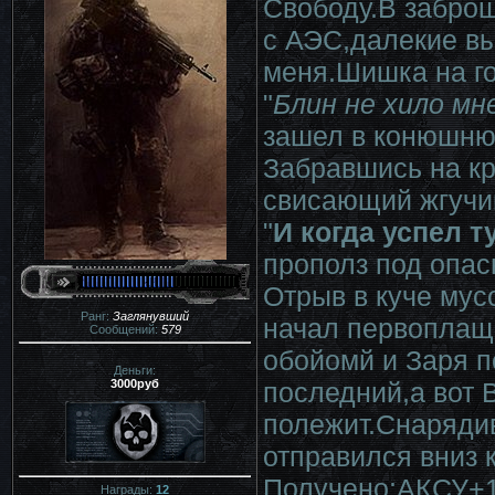
Свободу.В заброш
с АЭС,далекие в
меня.Шишка на г
"
Блин не хило мн
зашел в конюшню
Забравшись на кр
свисающий жгучи
"
И когда успел 
прополз под опас
Отрыв в куче мус
Ранг:
Заглянувший
начал первоплаще
Сообщений:
579
обойомй и Заря п
Деньги:
3000руб
последний,а вот 
полежит.Снаряди
отправился вниз к
Получено:АКСУ+1
Награды:
12