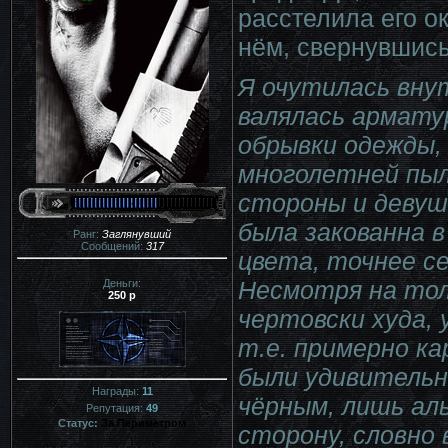
расстелила его о
нём, свернувшись
Я очутилась внут
валялась арматур
обрывки одежды,
многолетней пыли
стороны и девуш
была закованна 
Ранг:
Заглянувший
Сообщений:
317
цвета, точнее с
Несмотря на тол
Деньги:
250 р
чертовски худа, 
т.е. примерно ка
были удивительн
Награды:
11
чёрным, лишь ал
Репутация:
49
Статус:
За Периметром
сторону, словно 