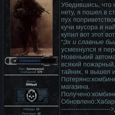
Убедившись, что 
нету, я пошел в 
пух поприветство
кучи мусора и на
купил вот этот во
“
Эх и славные бы
усмехнулся я пер
Новенький автома
всякий пожарный.
Ранг:
Заглянувший
тайник, я вышел 
Сообщений:
579
Потеряно:комбин
Деньги:
3000руб
магазина.
Получено:комбин
Обновлено:Хабар
----------------------
Награды:
12
Репутация:
42