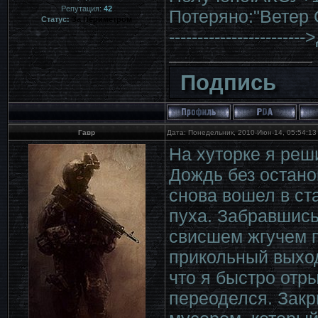
Репутация:
42
Потеряно:"Ветер 
Статус:
За Периметром
----------------------
Подпись
Гавр
Дата: Понедельник, 2010-Июн-14, 05:54:1
На хуторке я реш
Дождь без остано
снова вошел в ст
пуха. Забравшись
свисшем жгучем п
прикольный выход
что я быстро отры
переоделся. Закр