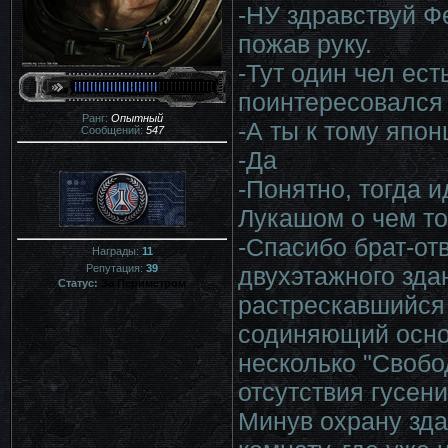
-НУ здравствуй Ф
пожав руку.
-Тут один чел ест
поинтересовался
Ранг:
Опытный
-А ты к тому японц
Сообщений:
547
-Да
-Понятно, тогда и
Лукашом о чем то
-Спасибо брат-от
Награды:
11
двухэтажного зда
Репутация:
39
Статус:
За Периметром
растрескавшийся 
содиняющий осно
несколько "Свобо
отсутствия гусени
Минув охрану зда