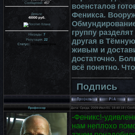
Сообщений:
457
военсталов гото
Феникса. Вооруж
Деньги:
40000 руб.
Обмундирование:
группу разделят 
Награды:
7
другая в Тёмную
Репутация:
22
Статус:
За Периметром
живым и достави
достаточно. Боль
всё понятно. Чт
Подпись
Профессор
Дата: Среда, 2009-Июл-01, 16:40:18 | Со
-Феникс!-удивлен
нам неплохо помо
зачем понадобилс