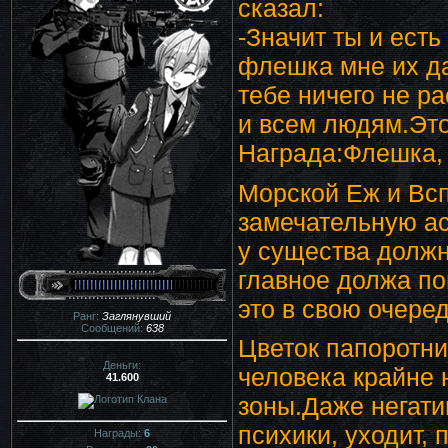
сказал:
-Значит ты и есть
флешка мне их да
тебе ничего не ра
и всем людям.Это
Награда:Флешка, 
Морской Еж и Всп
замечательную а
у существа должн
главное должа по
это в свою очеред
Ранг:
Заглянувший
Сообщений:
638
Цветок папоротни
Деньги:
человека крайне 
41.600
зоны.Даже негати
психики, уходит, 
Награды:
6