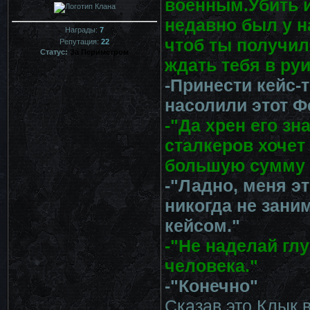
военным.Убить ил
недавно был у н
Награды:
7
чтоб ты получил
Репутация:
22
Статус:
За Периметром
ждать тебя в руи
-Принести кейс-т
насолили этот Ф
-"Да хрен его зна
сталкеров хочет
большую сумму з
-"Ладно, меня э
никогда не заним
кейсом."
-"Не наделай гл
человека."
-"Конечно"
Сказав это Клык 