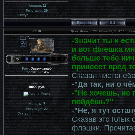
Награды:
11
Репутация:
39
Статус:
За Периметром
K^bIK
Дата: Четверг, 2009-Июн-25, 06:47:15 | С
-Значит ты и ест
и вот флешка мн
больше тебе ниче
принесет вред т
Ранг:
Заглянувший
Сообщений:
457
Сказал чистонебо
-"Да так, ни о чё
Деньги:
40000 руб.
-"Не хочешь, не 
пойдёшь?"
Награды:
7
-"Не, я тут остан
Репутация:
22
Статус:
За Периметром
Сказав это Клык 
флэшки. Прочитав