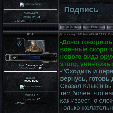
Подпись
Награды:
6
Репутация:
20
Статус:
За Периметром
K^bIK
Дата: Четверг, 2009-Июн-25, 07:54:29 | С
-Денег говоришь
военные скоро з
нового вида оруж
этого, уничтожь
Ранг:
Заглянувший
Сообщений:
457
-"Сходить и пер
вернусь, готовь 
Деньги:
40000 руб.
Сказал Клык и вы
тем более, что на
Награды:
7
как известно сло
Репутация:
22
Статус:
За Периметром
Только желательн