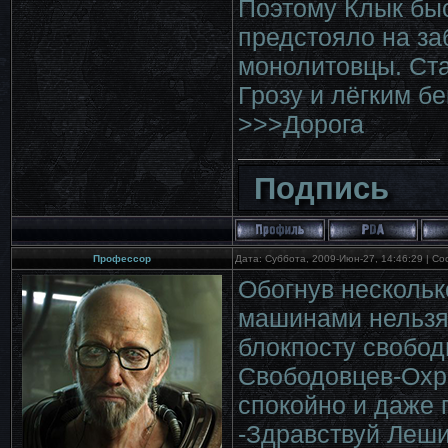
Поэтому Клык быс
предстояло на за
монолитовцы. Ста
Грозу и лёгким бе
>>>Дорога
Подпись
Профессор
Дата: Суббота, 2009-Июн-27, 14:46:29 | С
Обогнув нескольк
машинами нельзя
блокпосту свобод
Свободовцев-Охр
спокойно и даже 
-Здравствуй Леши