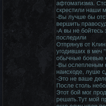
афтоматизма. Ст
скрестили наши м
-Вы лучше бы отс
вершить правосу
-А вы не бойтесь
последили
Отпрянув от Клин
угодивших в меч 
обычные боевые с
-Вы ослепленым с
наисходе, луше с
-Это не ваше дел
После столь небо
Этот бой мог про
решать.Тут мой п