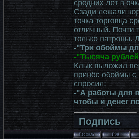
средних лет в оч
Сзади лежали кор
точка торговца ср
отличный. Почти т
только патроны. 
-"Три обоймы дл
-"Тысяча рублей
Клык выложил пер
принёс обоймы с 
спросил:
-"А работы для 
чтобы и денег п
Подпись