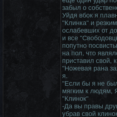
еще один удар по
забыл о собствен
Уйдя вбок я плав
"Клинка" и резки
ослабевших от до
и все "Свободовц
попутно посвисты
на пол, что явля
приставил свой, к
"Ножевая рана за
я.
"Если бы я не бы
мягким к людям, 
"Клинок"
-Да вы правы дру
убрав свой клинок