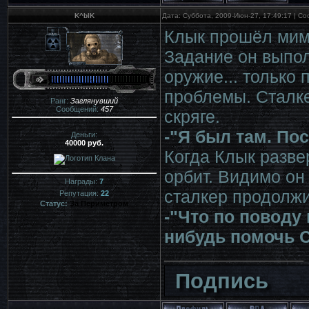
K^bIK
Дата: Суббота, 2009-Июн-27, 17:49:17 | С
Клык прошёл мим
Задание он выпол
оружие... только 
проблемы. Сталке
Ранг:
Заглянувший
Сообщений:
457
скряге.
-"Я был там. По
Деньги:
40000 руб.
Когда Клык разве
орбит. Видимо он 
Награды:
7
сталкер продолжи
Репутация:
22
Статус:
За Периметром
-"Что по поводу
нибудь помочь 
Подпись