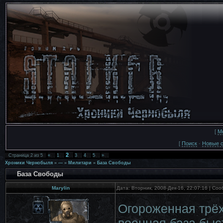
[
М
[
Поиск
·
Новые 
2
Страница
2
из
5
«
1
3
4
5
»
Хроники Чернобыля
»
---
»
Милитари
»
База Свободы
База Свободы
Marylin
Дата: Вторник, 2008-Дек-16, 22:07:16 | С
Огороженная трёх
военная база быс