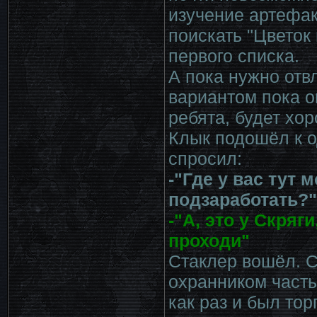
изучение артефак
поискать "Цветок
первого списка.
А пока нужно отв
вариантом пока о
ребята, будет хо
Клык подошёл к о
спросил:
-"Где у вас тут 
подзаработать?"
-"А, это у Скряг
проходи"
Стаклер вошёл. 
охранником часть
как раз и был то