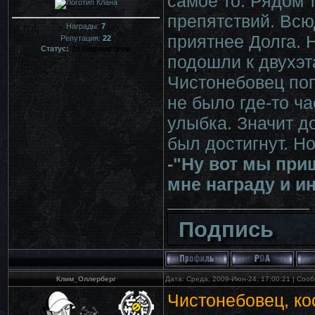
самое то. Рядом 
препятствий. Всю
Награды:
7
приятнее Долга. 
Репутация:
22
Статус:
За Периметром
подошли к двухэт
Чистонебовец поп
не было где-то ча
улыбка. Значит д
был достигнут. Н
-"Ну вот мы при
мне награду и и
Подпись
Клим_Оллерберг
Дата: Среда, 2009-Июн-24, 17:00:21 | Со
Чистонебовец, ко