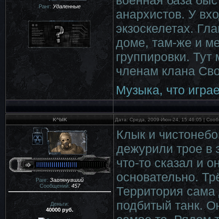
Ранг:
Удаленные
анархистов. У вхо
экзоскелетах. Гл
доме, там-же и м
группировки. Тут
членам клана Св
Музыка, что играе
K^bIK
Дата: Среда, 2009-Июн-24, 15:46:05 | Со
Клык и чистонебо
дежурили трое в 
что-то сказал и 
основательно. Тр
Ранг:
Заглянувший
Сообщений:
457
Территория сама 
подбитый танк. О
Деньги:
40000 руб.