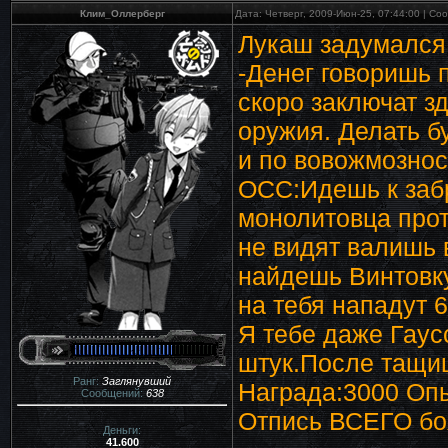
Клим_Оллерберг
Дата: Четверг, 2009-Июн-25, 07:44:00 | С
Лукаш задумался
-Денег говоришь 
скоро заключат з
оружия. Делать бу
и по вовожмознос
ОСС:Идешь к забр
монолитовца прот
не видят валишь 
найдешь Винтовку
на тебя нападут 
Я тебе даже Гаус
штук.После тащиш
Ранг:
Заглянувший
Награда:3000 Оп
Сообщений:
638
Отпись ВСЕГО боя
Деньги:
41.600