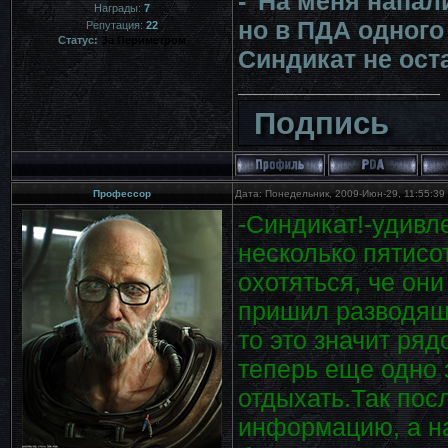
-"На меня напал
Награды:
7
но в ПДА одного 
Репутация:
22
Статус:
За Периметром
Синдикат не ост
Подпись
Профессор
Дата: Понедельник, 2009-Июн-29, 11:55:3
-Синдикат!-удивл
несколько пятисо
охотяться, че они
пришил разводящ
то это значит ряд
теперь еще одно 
отдыхать.Так пос
информацию, а н