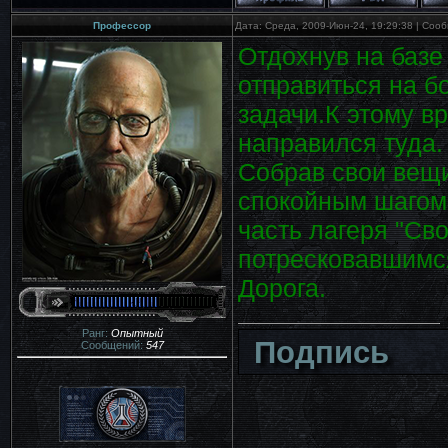
Профессор
Дата: Среда, 2009-Июн-24, 19:29:38 | Со
Отдохнув на базе
отправиться на б
задачи.К этому в
направился туда.
Собрав свои вещи
спокойным шагом
часть лагеря "Св
потресковавшимся
Дорога.
Ранг:
Опытный
Подпись
Сообщений:
547