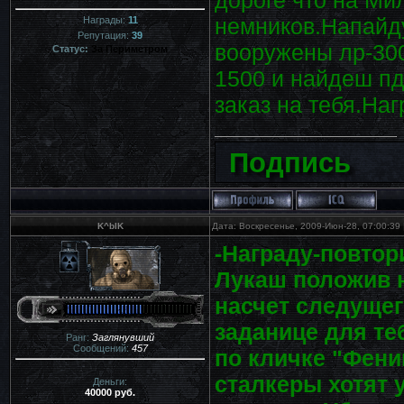
немников.Напайду
Награды:
11
Репутация:
39
вооружены лр-300
Статус:
За Периметром
1500 и найдеш пд
заказ на тебя.Наг
Подпись
K^bIK
Дата: Воскресенье, 2009-Июн-28, 07:00:39
-Награду-повтор
Лукаш положив 
насчет следущег
заданице для теб
Ранг:
Заглянувший
Сообщений:
457
по кличке "Фени
сталкеры хотят 
Деньги:
40000 руб.