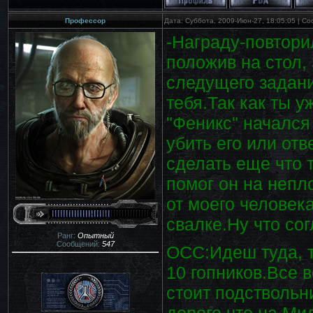
Профессор
Дата: Суббота, 2009-Июн-27, 18:05:05 | С
-Награду-повтори
положив на стол,
следущего задани
тебя.Так как ты у
"Феникс" начался
убить его или от
сделать еще что т
помог он на непл
от моего человека
свалке.Ну что со
Ранг:
Опытный
Сообщений:
547
ОСС:Идеш туда, 
10 гопников.Все 
стоит подствольн
дороге что на Ми