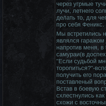
через угрмые ту
лучи, летнего сол
делать то, для ч
про себя Феникс.
Мы встретились н
являлся гаражом 
напротив меня, в
самураи(в доспех
"Если судьбой мн
торопиться?"-всп
получить его пор
поставленый вопр
Встав в боевую с
схлестнулись как
схожи с восточн