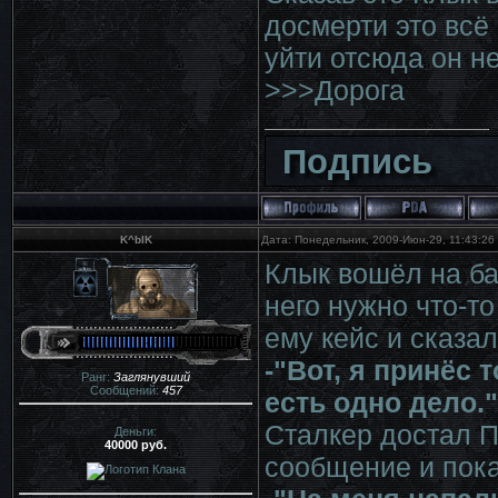
досмерти это всё 
уйти отсюда он не
>>>Дорога
Подпись
K^bIK
Дата: Понедельник, 2009-Июн-29, 11:43:2
Клык вошёл на ба
него нужно что-т
ему кейс и сказал
-"Вот, я принёс 
Ранг:
Заглянувший
Сообщений:
457
есть одно дело."
Сталкер достал П
Деньги:
40000 руб.
сообщение и пока