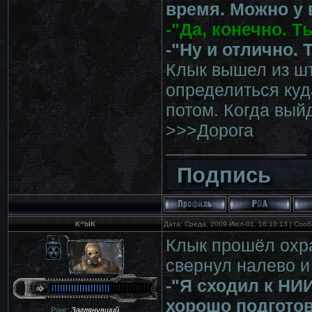
время. Можно у 
-"Да, конечно. 
-"Ну и отлично. 
Клык вышел из шт
определиться куд
потом. Когда выйд
>>>Дорога
Подпись
K^bIK
Дата: Среда, 2009-Июл-01, 16:10:13 | Со
Клык прошёл охра
свернул налево и
-"Я сходил к НИИ
хорошо подгото
Ранг:
Заглянувший