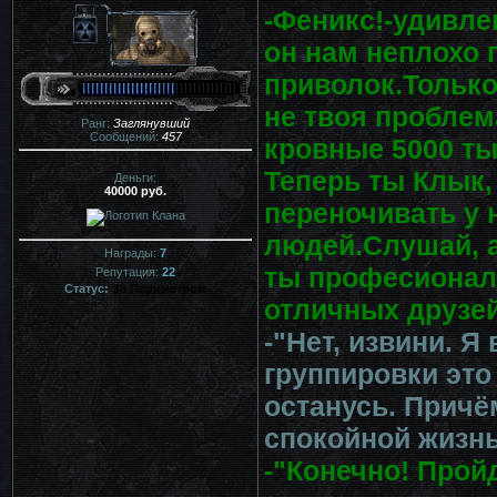
-Феникс!-удивле
он нам неплохо 
приволок.Только
не твоя проблем
Ранг:
Заглянувший
Сообщений:
457
кровные 5000 ты
Теперь ты Клык,
Деньги:
40000 руб.
переночивать у 
людей.Слушай, а
Награды:
7
ты професионал
Репутация:
22
Статус:
За Периметром
отличных друзей
-"Нет, извини. Я
группировки это
останусь. Причём
спокойной жизнь
-"Конечно! Прой