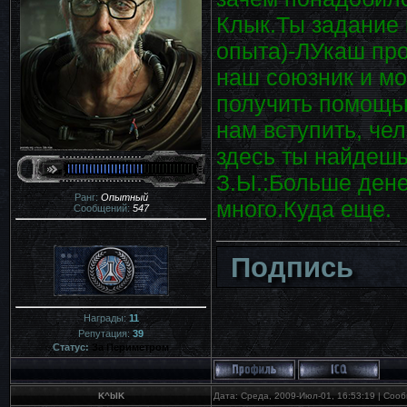
Клык.Ты задание 
опыта)-ЛУкаш про
наш союзник и мо
получить помощью
нам вступить, че
здесь ты найдешь
З.Ы.:Больше денег
Ранг:
Опытный
много.Куда еще.
Сообщений:
547
Подпись
Награды:
11
Репутация:
39
Статус:
За Периметром
K^bIK
Дата: Среда, 2009-Июл-01, 16:53:19 | Со