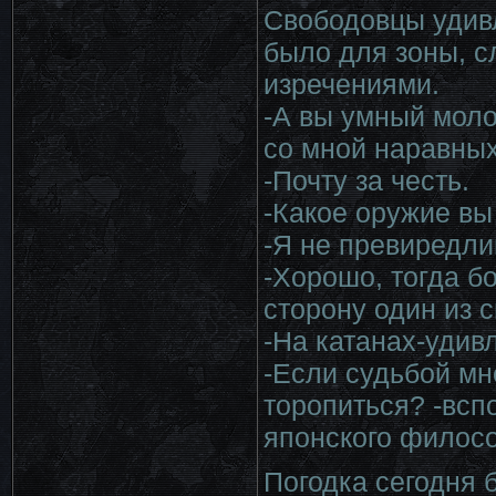
Свободовцы удив
было для зоны, с
изречениями.
-А вы умный моло
со мной наравных
-Почту за честь.
-Какое оружие вы
-Я не превиредли
-Хорошо, тогда б
сторону один из с
-На катанах-удив
-Если судьбой мн
торопиться? -всп
японского филос
Погодка сегодня 