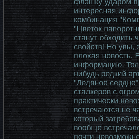
флэшку ударом п
интересная инфо
комбинация "Комп
"Цветок папоротн
станут обходить ч
свойств! Но увы, 
плохая новость. 
информацию. Толь
нибудь редкий арт
"Ледяное сердце"
сталкеров с огро
практически нев
встречаются не ч
который затребов
вообще встречалс
почти невозможно