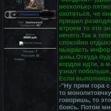
несколько пятис
охотяться, че он
пришил разводя
Ранг:
Заглянувший
Сообщений:
457
втроем то это зн
нечего.Так а те
Деньги:
40000 руб.
спокойно отдыха
выкрасть инфор
Награды:
7
зоны.Откуда буд
Репутация:
22
Статус:
За Периметром
кордон идти, а 
узнал побольше,
Если выполнишь 
-"Ну прям гора 
то монолитовчку
говоришь, то эт
боись. Потом мн