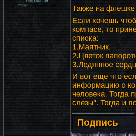
Репутация:
20
Статус:
За Периметром
Также на флешке
Если хочешь чтоб
компасе, то прине
списка:
1.Маятник.
2.Цветок папорот
3.Ледянное сердц
И вот еще что ес
информацию о ком
человека. Тогда 
слезы". Тогда и п
Подпись