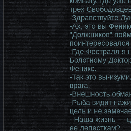
комнату, где уже
трех Свободовцев
-Здравствуйте Лу
-Ах, это вы Феник
"Должников" пойм
поинтересовался
-Где Фестралл я н
Болотному Доктор
Феникс.
-Так это вы-изум
врага.
-Внешность обма
-Рыба видит нажи
цель и не замеча
- Наша жизнь — ц
ее лепесткам?