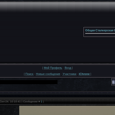
Общая Сталкерская 
[
Мой Профиль
·
Вход
]
[
Поиск
·
Новые сообщения
·
Участники
·
iChrone
]
Сен-24, 10:10:41 | Сообщение #
1
|