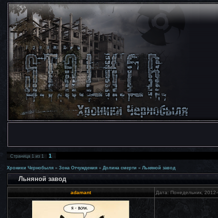
1
Страница
1
из
1
Хроники Чернобыля
»
Зона Отчуждения
»
Долина смерти
»
Льняной завод
Льняной завод
adamant
Дата: Понедельник, 2012-