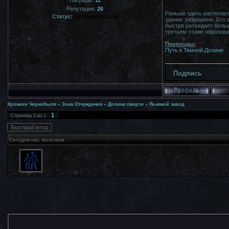
Репутация:
26
Раньше здесь располагал
Статус:
За Периметром
здание заброшено. Его 
быстро разъедает больш
третьем этаже образова
Переходы:
Путь к Темной Долине
Подпись
Хроники Чернобыля
»
Зона Отчуждения
»
Долина смерти
»
Льняной завод
1
Страница
1
из
1
Сегодня нас посетили...