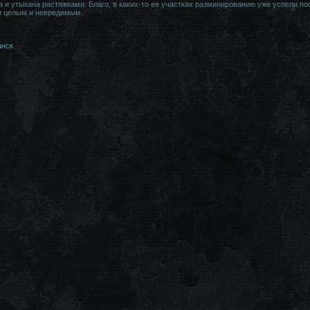
а и утыкана растяжками. Благо, в каких-то ее участках разминированию уже успели 
н целым и невредимым.
анск