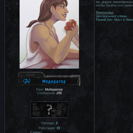
же, дорога заминирован
чтобы пройти этот райо
Переходы:
Центральные улицы
Рыжий Лес: Мост в Лим
Ранг:
Модератор
Сообщений:
296
Награды:
2
Репутация:
19
Статус:
За Периметром