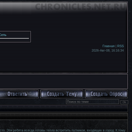
Сеть
Главная
|
RSS
2026-Авг-08,
16:16:34
о. Эти ребята всегда готовы тепло встретить путников, входящих в город. К тому