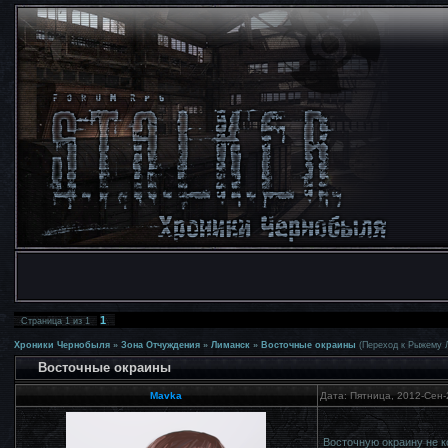
1
Страница
1
из
1
Хроники Чернобыля
»
Зона Отчуждения
»
Лиманск
»
Восточные окраины
(Переход к Рыжему 
Восточные окраины
Mavka
Дата: Пятница, 2012-Сен-
Восточную окраину не к