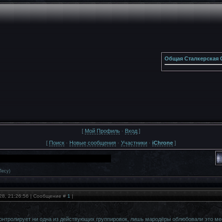
Общая Сталкерская 
[
Мой Профиль
·
Вход
]
[
Поиск
·
Новые сообщения
·
Участники
·
iChrone
]
Лесу)
28, 21:26:56 | Сообщение #
1
|
онтролирует ни одна из действующих группировок, лишь мародёры облюбовали это мест