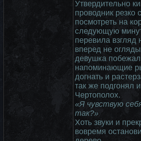
Утвердительно ки
проводник резко 
посмотреть на кор
следующую минуту
перевила взгляд 
вперед не огляды
девушка побежал
напоминающие рыч
догнать и растер
так же подгонял 
Чертополох.
«Я чувствую себя
так?»
Хоть звуки и пре
вовремя останови
дерево.