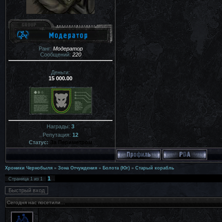
Ранг:
Модератор
Сообщений:
220
Деньги:
15 000.00
Награды:
3
Репутация:
12
Статус:
За Периметром
Хроники Чернобыля
»
Зона Отчуждения
»
Болота (Юг)
»
Старый корабль
1
Страница
1
из
1
Сегодня нас посетили...