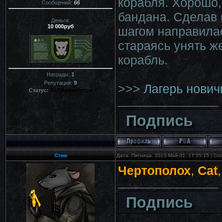
корабля. Хорошо,
Сообщений:
66
бандана. Сделав
Деньги:
10 000руб
шагом направила
стараясь унять ж
корабль.
Награды:
1
Репутация:
9
>>>
Лагерь нович
Статус:
За Периметром
Подпись
Стим
Дата: Пятница, 2013-Май-31, 17:55:15 | С
Чертополох
,
Cat
Подпись