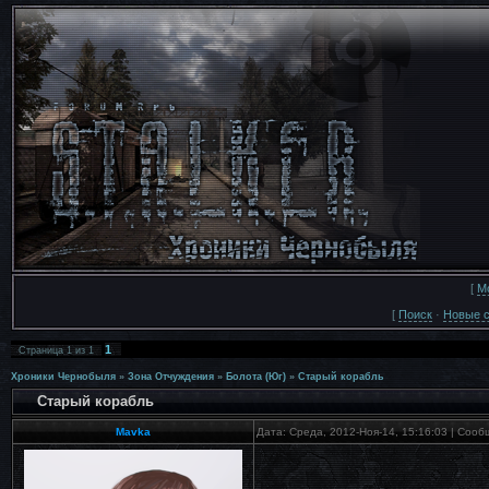
[
М
[
Поиск
·
Новые 
1
Страница
1
из
1
Хроники Чернобыля
»
Зона Отчуждения
»
Болота (Юг)
»
Старый корабль
Старый корабль
Mavka
Дата: Среда, 2012-Ноя-14, 15:16:03 | Соо