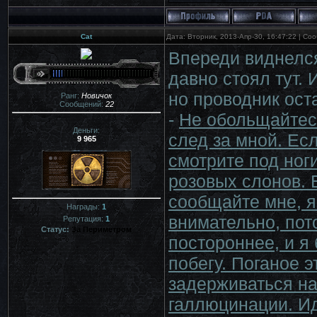
Cat
Дата: Вторник, 2013-Апр-30, 16:47:22 | С
Впереди виднелся
давно стоял тут.
но проводник ост
Ранг:
Новичок
Сообщений:
22
-
Не обольщайтесь
Деньги:
след за мной. Ес
9 965
смотрите под ног
розовых слонов. 
сообщайте мне, я
Награды:
1
внимательно, пот
Репутация:
1
Статус:
За Периметром
постороннее, и я
побегу. Поганое э
задерживаться на
галлюцинации. И