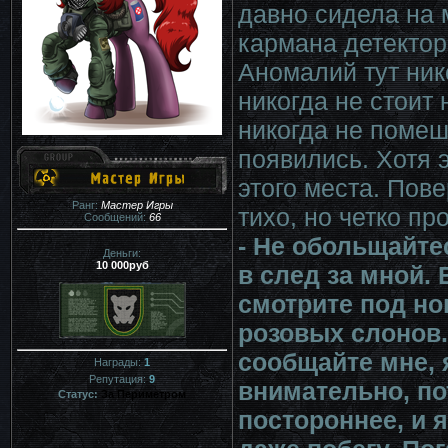
давно сидела на 
кармана детектор
Аномалий тут нико
никогда не стоит
никогда не помеш
появились. Хотя 
этого места. Пов
Ранг:
Мастер Игры
тихо, но четко пр
Сообщений:
66
- Не обольщайте
Деньги:
10 000руб
в след за мной.
смотрите под но
розовых слонов.
сообщайте мне, 
Награды:
1
Репутация:
9
внимательно, по
Статус:
За Периметром
постороннее, и 