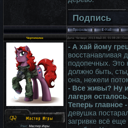
Подпись
Чертополох
Дата: Четверг, 2013-Май-30, 01:08:28 | С
- А хай йому гре
восстанавливая д
подопечных. Это 
должно быть, сты
она, нежели пото
- Все живы? Ну 
лагеря осталось
Теперь главное -
девушка постарал
загривке всё еще
Ранг:
Мастер Игры