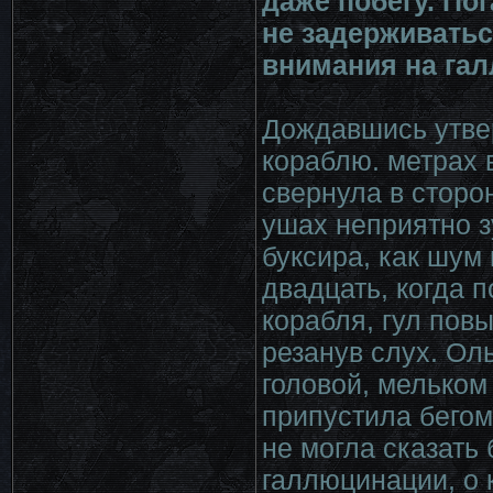
даже побегу. Пог
не задерживатьс
внимания на га
Дождавшись утвер
кораблю. метрах 
свернула в сторон
ушах неприятно з
буксира, как шум
двадцать, когда п
корабля, гул повы
резанув слух. Ол
головой, мельком 
припустила бегом
не могла сказать
галлюцинации, о 