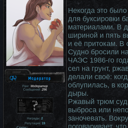
Некогда это было
для буксировки б
материалами. В д
шириной и пять в
и её притокам. В
Судно бросили на
ЧАЭС 1986-го год
сел на грунт, рж
делали своё: ког
облупилась, в ко
Ранг:
Модератор
Сообщений:
296
дыры.
Ржавый трюм суд
выброса или непо
заночевать. Вокру
Награды:
2
Репутация:
19
поговаривает, что
Статус:
За Периметром