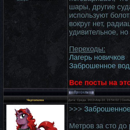
шары, другие суд
используют болот
вокруг нет, ради
удивительное, но
Переходы:
Лагерь новичков
Заброшенное во
Все посты на эт
Чертополох
Дата: Среда, 2013-Апр-10, 23:54:02 | Соо
>>>
Заброшенное
Метров за сто до