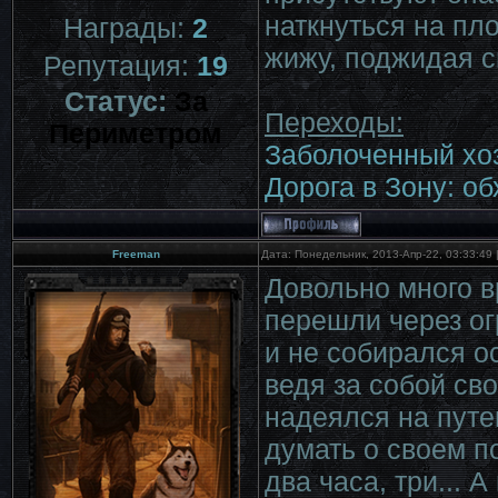
наткнуться на пл
Награды:
2
жижу, поджидая с
Репутация:
19
Статус:
За
Переходы:
Периметром
Заболоченный хо
Дорога в Зону: о
Freeman
Дата: Понедельник, 2013-Апр-22, 03:33:49
Довольно много в
перешли через ог
и не собирался о
ведя за собой сво
надеялся на путе
думать о своем п
два часа, три... 