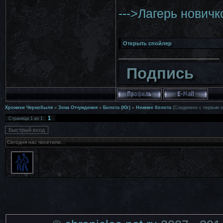
--->Лагерь новичк
Подпись
Хроники Чернобыля
»
Зона Отчуждения
»
Болота (Юг)
»
Нижние болота
(Соединено с первым о
1
Страница
1
из
1
Сегодня нас посетили...