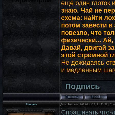
Периметром
ещё один глоток и
знаю. Чай не пе
схема: найти ло
потом завести в 
повезло, что то
физически... Ай,
Давай, двигай за
этой стрёмной г
Не дожидаясь отв
и медленным шаго
Подпись
Freeman
Дата: Вторник, 2013-Апр-23, 21:22:58 | С
Спрашивать что-л