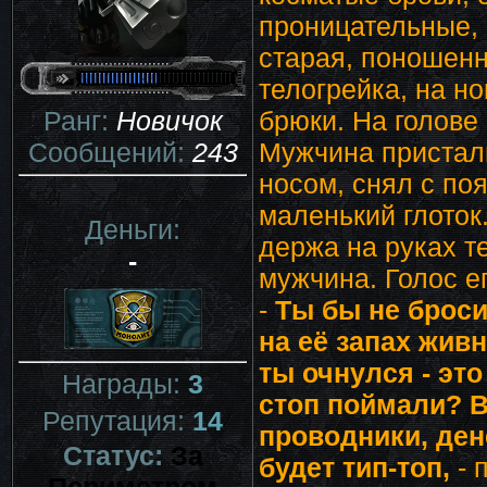
проницательные, 
старая, поношен
телогрейка, на н
Ранг:
Новичок
брюки. На голове
Сообщений:
243
Мужчина присталь
носом, снял с по
маленький глоток
Деньги:
держа на руках т
-
мужчина. Голос ег
-
Ты бы не броси
на её запах живн
ты очнулся - это
Награды:
3
стоп поймали? В
Репутация:
14
проводники, ден
Статус:
За
будет тип-топ,
- 