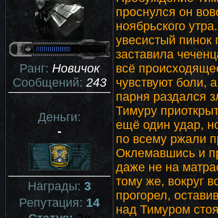
проснулся он вов
ноябрьского утра
увесистый пинок 
заставила чеченца
Ранг:
Новичок
всё происходящее 
Сообщений:
243
чувствуют боли, 
парня раздался з
Тимуру приоткрыть
Деньги:
ещё один удар, н
-
по всему ржали п
Оклемавшись и пр
даже не на матра
тому же, вокруг 
Награды:
3
прогорел, остави
Репутация:
14
над Тимуром стоя