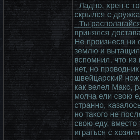
- Ладно, хрен с т
скрылся с дружка
- Ты располагайс
принялся достава
Не произнеся ни 
землю и вытащил 
вспомнил, что из
нет, но проводни
швейцарский нож.
как велел Макс, 
молча ели свою е
странно, казалось
но такого не посл
свою еду, вместо 
играться с хозяи