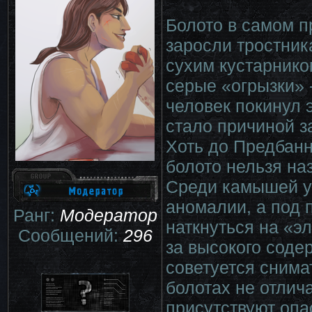
Болото в самом п
заросли тростник
сухим кустарнико
серые «огрызки» -
человек покинул 
стало причиной з
Хоть до Предбанн
болото нельзя на
Среди камышей у
аномалии, а под
Ранг:
Модератор
наткнуться на «э
Сообщений:
296
за высокого соде
советуется снима
болотах не отлич
присутствуют опа