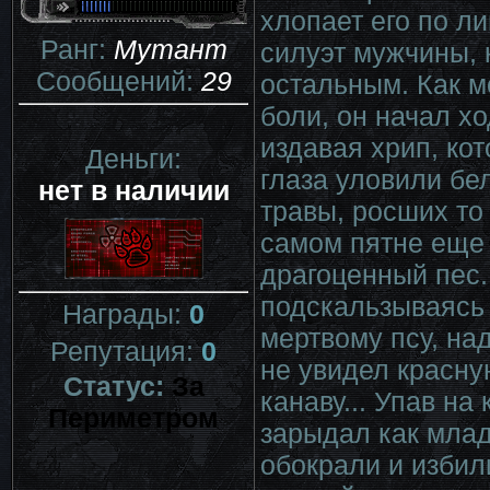
хлопает его по ли
Ранг:
Мутант
силуэт мужчины, 
Сообщений:
29
остальным. Как м
боли, он начал хо
издавая хрип, кот
Деньги:
глаза уловили бел
нет в наличии
травы, росших то 
самом пятне еще н
драгоценный пес..
подскальзываясь 
Награды:
0
мертвому псу, над
Репутация:
0
не увидел красну
Статус:
За
канаву... Упав на
Периметром
зарыдал как младе
обокрали и избили