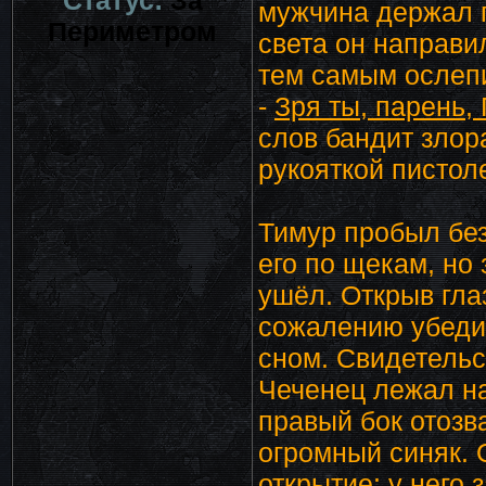
Статус:
За
мужчина держал п
Периметром
света он направ
тем самым ослепи
-
Зря ты, парень, 
слов бандит злор
рукояткой пистоле
Тимур пробыл без
его по щекам, но
ушёл. Открыв гла
сожалению убеди
сном. Свидетельс
Чеченец лежал на
правый бок отозв
огромный синяк. 
открытие: у него 