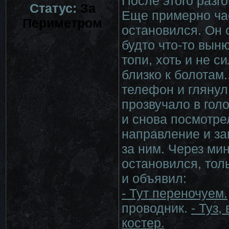
После этого разг
Статус:
За
Еще примерно час
Периметром
остановился. Он 
будто что-то выню
топи, хоть и не с
близко к болотам.
телефон и глянул 
прозвучало в гол
и снова посмотре
направление и за
за ним. Через ми
остановился, тол
и объявил:
- Тут переночуем.
проводник.
- Туз,
костер.