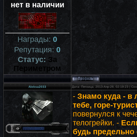
нет в наличии
Награды:
0
Репутация:
0
Статус:
За
Периметром
Aleksa2033
Дата: Пятница, 2013-Апр-26, 02:19:23 | С
-
Знамо куда - в 
тебе, горе-турист
повернулся к чеч
телогрейки. -
Есл
будь предельно 