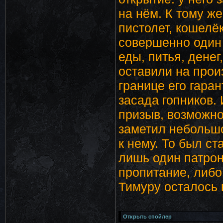
на нём. К тому ж
пистолет, кошелё
совершенно один 
еды, питья, денег
оставили на произ
границе его гара
засада гопников.
призыв, возможно
заметил небольшо
к нему. То был ст
лишь один патрон
пропитание, либо.
Тимуру осталось 