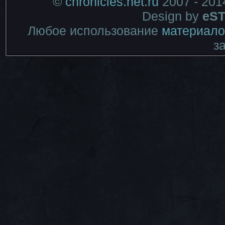
©
chronicles.net.ru
2007 - 201
Design by
eST
Любое использование
материало
з