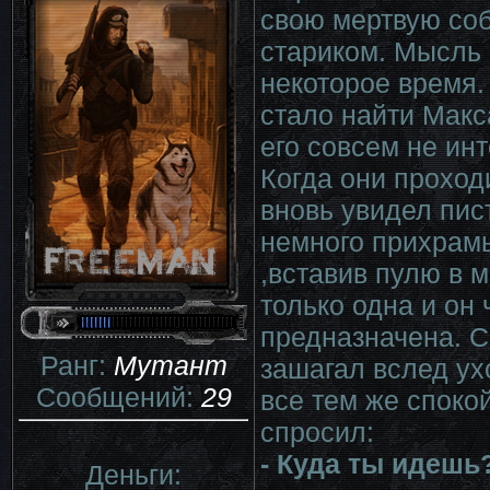
свою мертвую соб
стариком. Мысль 
некоторое время.
стало найти Макса
его совсем не ин
Когда они проход
вновь увидел пис
немного прихрамы
,вставив пулю в м
только одна и он 
предназначена. 
Ранг:
Мутант
зашагал вслед ух
Сообщений:
29
все тем же спокой
спросил:
- Куда ты идешь
Деньги: