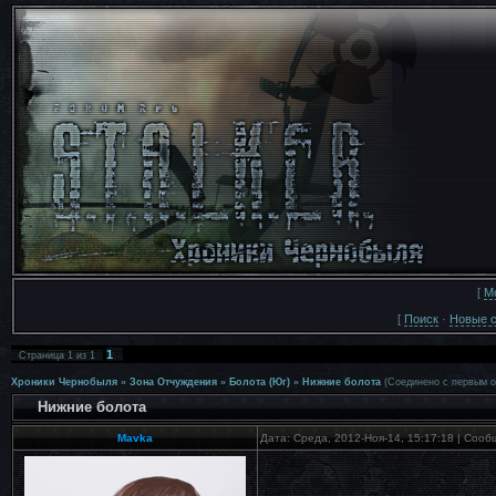
[
М
[
Поиск
·
Новые 
1
Страница
1
из
1
Хроники Чернобыля
»
Зона Отчуждения
»
Болота (Юг)
»
Нижние болота
(Соединено с первым о
Нижние болота
Mavka
Дата: Среда, 2012-Ноя-14, 15:17:18 | Соо