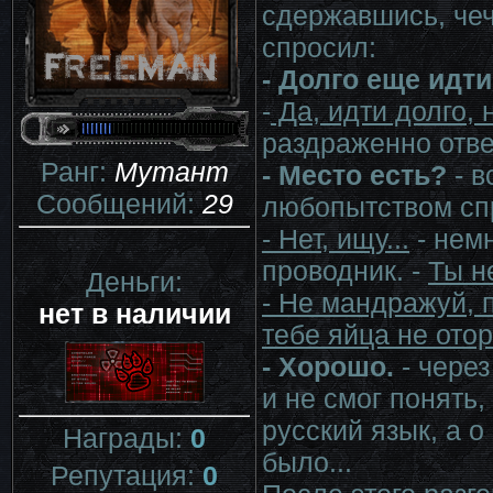
сдержавшись, чеч
спросил:
- Долго еще идт
-
Да, идти долго, 
раздраженно отве
Ранг:
Мутант
- Место есть?
- 
Сообщений:
29
любопытством сп
- Нет, ищу...
- нем
проводник. -
Ты н
Деньги:
- Не мандражуй, 
нет в наличии
тебе яйца не отор
- Хорошо.
- через
и не смог понять
русский язык, а 
Награды:
0
было...
Репутация:
0