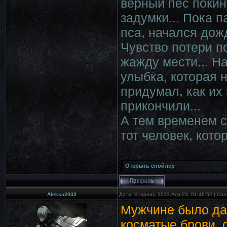
верный пес покину
задумки... Пока п
пса, начался дож
Чувство потери п
жажду мести... Н
улыбка, которая 
придумал, как их 
прикончили...
А тем временем 
тот человек, кото
Aleksa2033
Дата: Вторник, 2013-Апр-23, 01:46:52 | С
Мужчине было дал
косматые брови, 