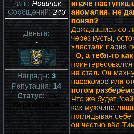
Ранг:
Новичок
иначе наступишь
Сообщений:
243
аномалия. Не да
понял?
Дождавшись согла
Деньги:
через кусты, осто
-
хлестали парня п
-
О, а тебя-то как
поинтересовался 
не стал. Он махну
Награды:
3
насекомое или от
Репутация:
14
потом разберёмся
Статус:
За
Что же будет "сей
Периметром
как мужчина лишь
поглядывая себе п
он честно вёл Ти