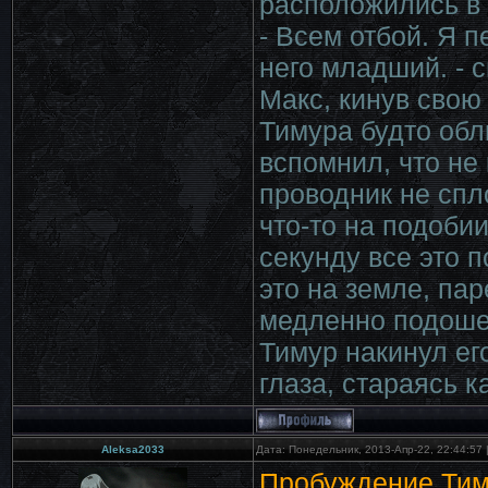
расположились в 
- Всем отбой. Я п
него младший. - 
Макс, кинув свою 
Тимура будто обл
вспомнил, что не
проводник не спл
что-то на подоби
секунду все это 
это на земле, па
медленно подошел
Тимур накинул его
глаза, стараясь к
Aleksa2033
Дата: Понедельник, 2013-Апр-22, 22:44:57
Пробуждение Тиму