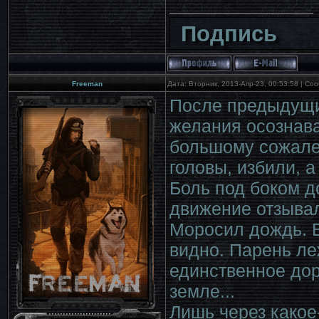
Подпись
Freeman
Дата: Вторник, 2013-Апр-23, 00:53:58 | С
После предыдущи
желания осознават
большому сожален
головы, избили, 
Боль под боком д
движение отзыва
Моросил дождь. В
видно. Парень леж
единственное дор
земле...
Лишь через какое-