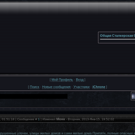
Общая Сталкерская 
[
Мой Профиль
·
Вход
]
[
Поиск
·
Новые сообщения
·
Участники
·
iChrone
]
Монк
, 01:51:18 | Сообщение #
1
| Изменил
-
Вторник, 2013-Янв-15, 19:52:02
зрушенные улочки, улицы жилых домов и сами жилые дома Припяти, полные опасных 