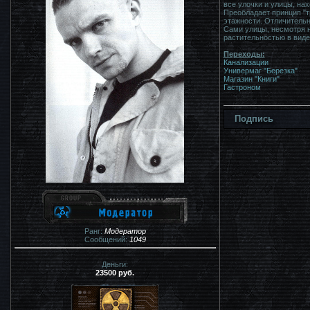
все улочки и улицы, на
Преобладает принцип "т
этажности. Отличительн
Сами улицы, несмотря н
растительностью в виде
Переходы:
Канализации
Универмаг "Березка"
Магазин "Книги"
Гастроном
Подпись
Ранг:
Модератор
Сообщений:
1049
Деньги:
23500 руб.