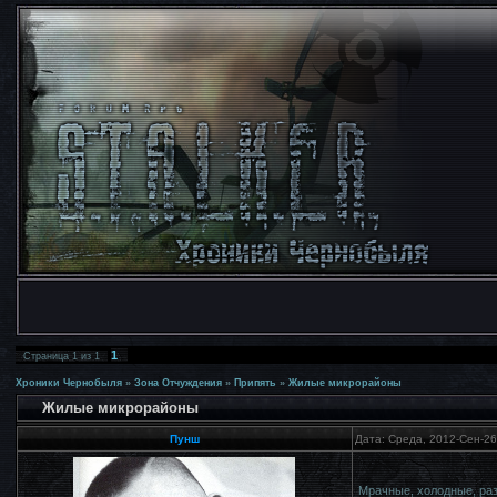
1
Страница
1
из
1
Хроники Чернобыля
»
Зона Отчуждения
»
Припять
»
Жилые микрорайоны
Жилые микрорайоны
Пунш
Дата: Среда, 2012-Сен-26
Мрачные, холодные, ра