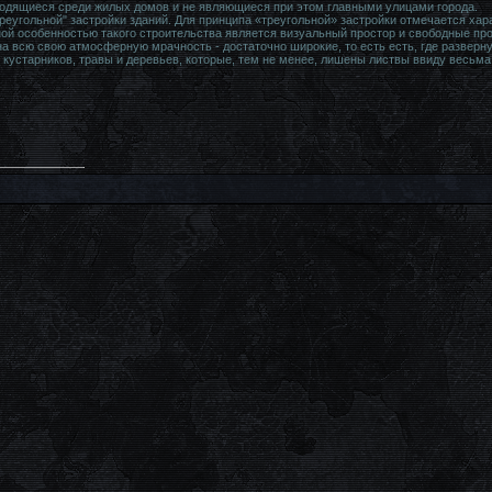
ходящиеся среди жилых домов и не являющиеся при этом главными улицами города.
реугольной" застройки зданий. Для принципа «треугольной» застройки отмечается х
ой особенностью такого строительства является визуальный простор и свободные пр
а всю свою атмосферную мрачность - достаточно широкие, то есть есть, где разверн
 кустарников, травы и деревьев, которые, тем не менее, лишены листвы ввиду весьма