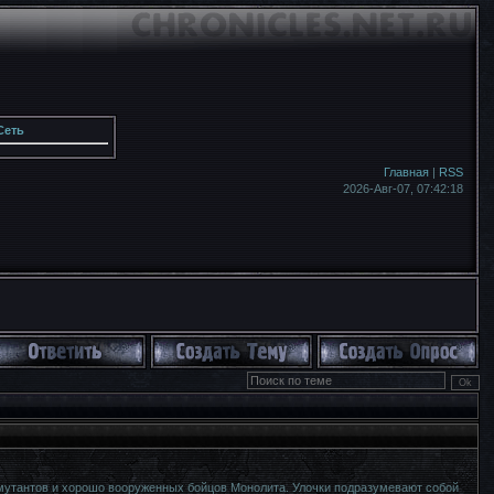
Сеть
Главная
|
RSS
2026-Авг-07,
07:42:18
мутантов и хорошо вооруженных бойцов Монолита. Улочки подразумевают собой