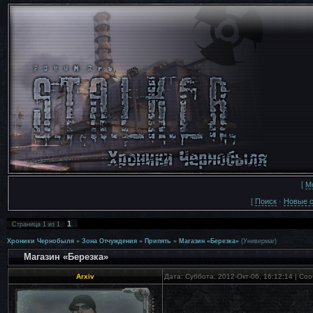
[
М
[
Поиск
·
Новые 
1
Страница
1
из
1
Хроники Чернобыля
»
Зона Отчуждения
»
Припять
»
Магазин «Березка»
(Универмаг)
Магазин «Березка»
Arxiv
Дата: Суббота, 2012-Окт-06, 16:12:14 | С