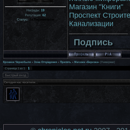
Магазин "Книги"
Награды:
19
Проспект Строит
Репутация:
62
Статус:
За Периметром
Канализации
Подпись
Хроники Чернобыля
»
Зона Отчуждения
»
Припять
»
Магазин «Березка»
(Универмаг)
1
Страница
1
из
1
Сегодня нас посетили...