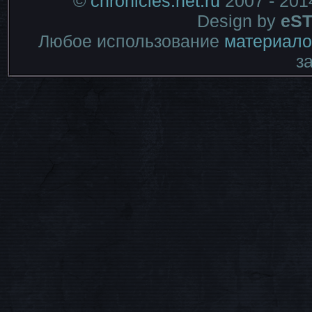
©
chronicles.net.ru
2007 - 201
Design by
eST
Любое использование
материало
з