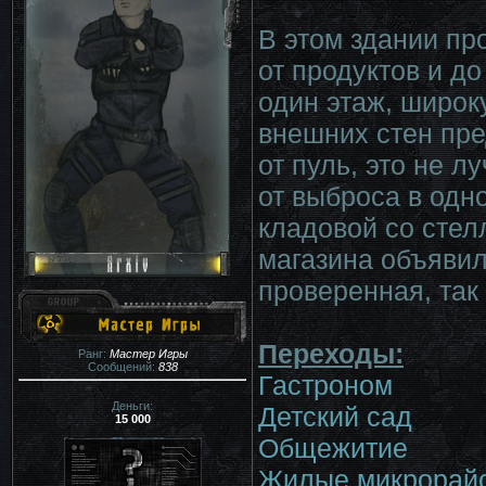
В этом здании пр
от продуктов и д
один этаж, широк
внешних стен пре
от пуль, это не л
от выброса в од
кладовой со стел
магазина объявил
проверенная, так 
Переходы:
Ранг:
Мастер Игры
Сообщений:
838
Гастроном
Деньги:
Детский сад
15 000
Общежитие
Жилые микрорай