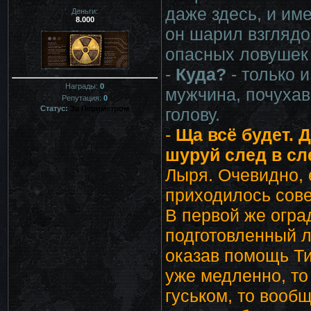
даже здесь, и им
Деньги:
8.000
он шарил взглядо
опасных ловушек 
-
Куда?
- только 
Награды:
0
мужчина, почухав
Репутация:
0
Статус:
За Периметром
голову.
-
Ща всё будет. 
шуруй след в сле
Лыря. Очевидно, 
приходилось сове
В первой же огра
подготовленный л
оказав помощь Ти
уже медленно, то
гуськом, то вооб