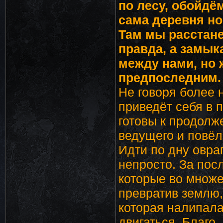
по лесу, обойдё
сама деревня нов
Там мы расстане
правда, а замык
между нами, но 
предпоследним. 
Не говоря более 
приведёт себя в 
готовы к продолж
ведущего и повёл
Идти по дну овра
непросто. За пос
которые во множе
превратив землю,
которая налипала
двигаться. Благо,