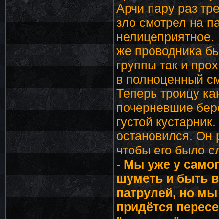
Арчи пару раз тре
зло смотрел на па
нелицеприятное. 
же проводника б
группы так и про
в полноценный с
Теперь троицу ка
почерневшие берё
густой кустарник.
остановился. Он р
чтобы его было с
-
Мы уже у самог
шуметь и быть в
патрулей, но мы 
придётся пересе