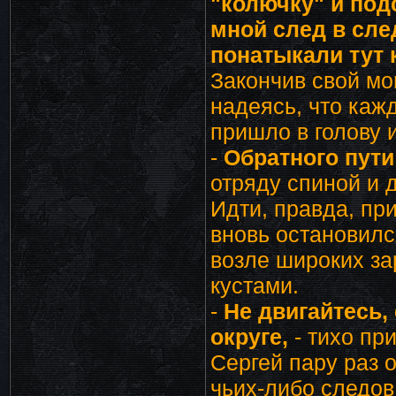
"колючку" и под
мной след в сле
понатыкали тут 
Закончив свой мо
надеясь, что каж
пришло в голову 
-
Обратного пути
отряду спиной и 
Идти, правда, при
вновь остановилс
возле широких за
кустами.
-
Не двигайтесь, 
округе,
- тихо при
Сергей пару раз 
чьих-либо следов