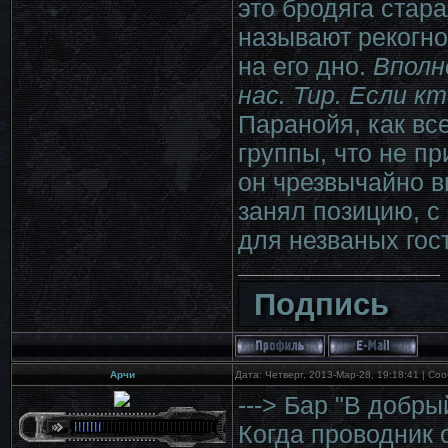
это бродяга стара
называют рекогно
на его дно.
Вполн
нас. Тир. Если к
Паранойя, как вс
группы, что не п
он чрезвычайно в
занял позицию, с 
для незваных гос
Подпись
Арчи
Дата: Четверг, 2013-Мар-28, 19:18:41 | С
---> Бар "В добры
Когда проводник 