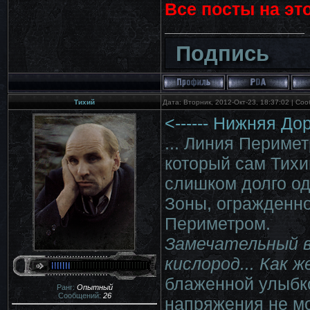
Все посты на эт
Подпись
Тихий
Дата: Вторник, 2012-Окт-23, 18:37:02 | С
<------ Нижняя До
... Линия Периме
который сам Тихи
слишком долго о
Зоны, огражденн
Периметром.
Замечательный во
кислород... Как ж
блаженной улыбко
Ранг:
Опытный
Сообщений:
26
напряжения не мо