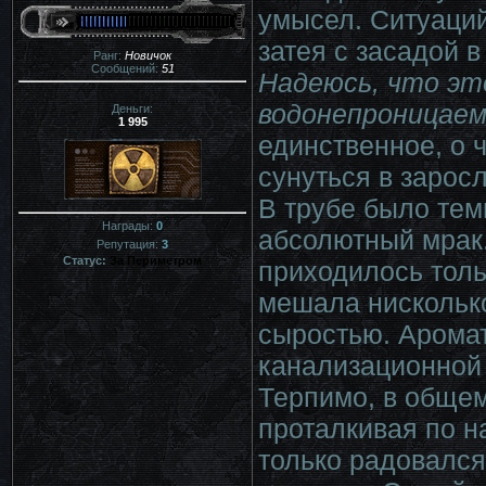
умысел. Ситуаци
затея с засадой в
Ранг:
Новичок
Сообщений:
51
Надеюсь, что эт
водонепроницаем
Деньги:
1 995
единственное, о 
сунуться в заросл
В трубе было тем
Награды:
0
абсолютный мрак.
Репутация:
3
Статус:
За Периметром
приходилось толь
мешала нисколько
сыростью. Аромат
канализационной 
Терпимо, в общем
проталкивая по 
только радовался