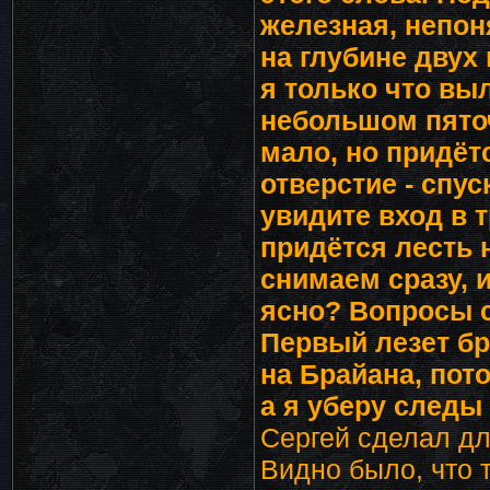
железная, непон
на глубине двух 
я только что выл
небольшом пяточ
мало, но придёт
отверстие - спус
увидите вход в т
придётся лесть 
снимаем сразу, и
ясно? Вопросы сл
Первый лезет бр
на Брайана, пото
а я уберу следы
Сергей сделал д
Видно было, что 