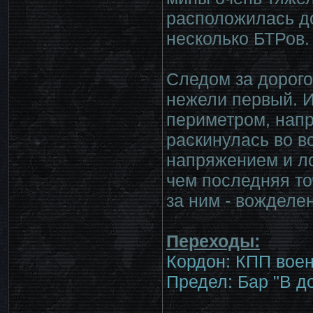
расположилась до
несколько БТРов.
Следом за дорог
нежели первый. И
периметром, напр
раскинулась во в
напряжением и ло
чем последняя то
за ним - вожделе
Переходы:
Кордон: КПП вое
Предел: Бар "В д