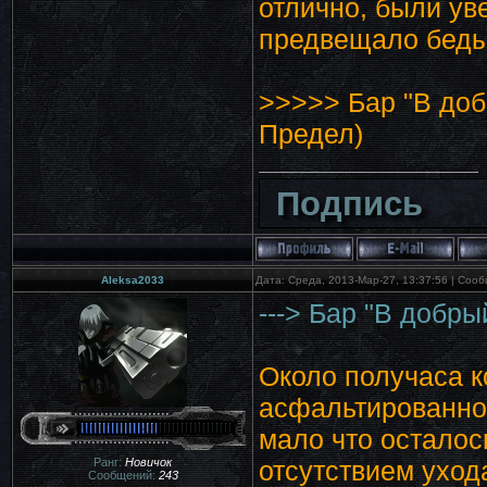
отлично, были ув
предвещало беды.
>>>>> Бар "В доб
Предел)
Подпись
Aleksa2033
Дата: Среда, 2013-Мар-27, 13:37:56 | Соо
---> Бар "В добры
Около получаса 
асфальтированной
мало что осталос
Ранг:
Новичок
отсутствием уход
Сообщений:
243