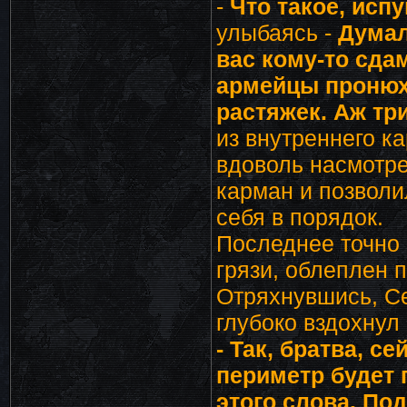
-
Что такое, исп
улыбаясь -
Думал
вас кому-то сда
армейцы пронюх
растяжек. Аж тр
из внутреннего к
вдоволь насмотре
карман и позволи
себя в порядок.
Последнее точно 
грязи, облеплен 
Отряхнувшись, Се
глубоко вздохнул 
- Так, братва, с
периметр будет 
этого слова. Под