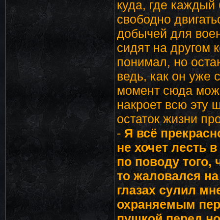
куда, где каждый
свободно двигать
добычей для воен
сидят на другом 
понимал, но остан
ведь, как он уже 
момент сюда може
накроет всю эту 
остаток жизни пр
-
Я всё прекрасн
не хочет лесть в
по поводу того, 
то жаловался на
глазах сулил мн
охраняемым пер
пушкой перед но