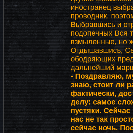
иностранец выбра
проводник, поэто
Выбравшись и отр
подопечных Вся т
взмыленные, но ж
Отдышавшись, Се
ободряющих пред
дальнейший марш
-
Поздравляю, му
знаю, стоит ли р
фактически, дос
делу: самое сло
пустяки. Сейчас
нас не так прост
сейчас ночь. По