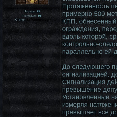
Протяженность пе
Награды:
25
примерно 500 мет
Репутация:
93
КПП, обнесенный
Статус:
За Периметром
ограждения, пере
вдоль которой, с
контрольно-следо
параллельно ей д
До следующего пр
сигнализацией, д
Сигнализация дей
превышение допус
Установленные на
измеряя натяжени
превышает все д