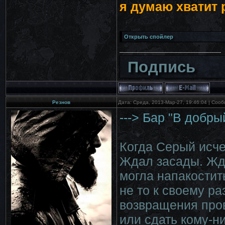
я думаю хватит 
Подпись
Резнов
Дата: Среда, 2013-Мар-27, 19:46:04 | Соо
---> Бар "В добры
Когда Серый исче
Ждал засады. Жда
могла напакостит
не то к своему ра
возвращения пров
или сдать кому-н