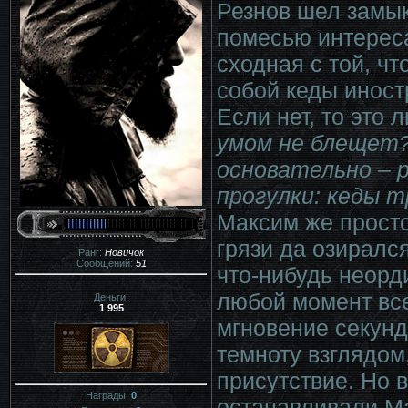
Резнов шел замы
помесью интереса
сходная с той, ч
собой кеды иност
Если нет, то это
умом не блещет?
основательно – р
прогулки: кеды т
Максим же прост
грязи да озиралс
Ранг:
Новичок
Сообщений:
51
что-нибудь неорд
любой момент все
Деньги:
1 995
мгновение секунд
темноту взглядом
присутствие. Но в
Награды:
0
останавливали Ма