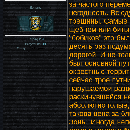
за частого перем
Деньги:
негодность. Всюд
-
трещины. Самые г
щебнем или биты
"бобиков" это бы
Награды:
3
десять раз подум
Репутация:
14
Статус:
За Периметром
дорогой. И не тол
был основной пут
окрестные террит
сейчас трое путн
нарушаемой разве
раскинувшейся н
абсолютно голые,
такова цена за б
Зоны. Иногда неп