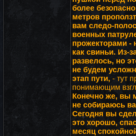
более безопасно
метров проползт
вам следо-полос
военных патруле
прожекторами - 
как свиньи. Из-
развелось, но э
не будем усложн
этап пути,
- тут 
понимающим взгл
Конечно же, вы 
не собираюсь ва
Сегодня вы сдел
это хорошо, спа
месяц спокойной