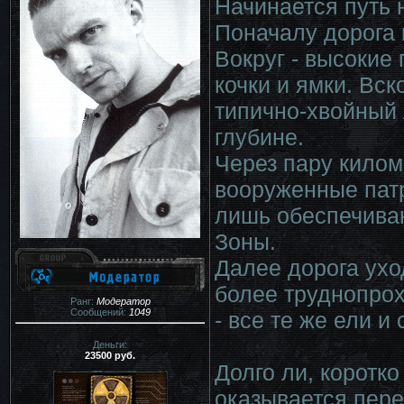
Начинается путь 
Поначалу дорога 
Вокруг - высокие
кочки и ямки. Вск
типично-хвойный 
глубине.
Через пару килом
вооруженные патр
лишь обеспечиваю
Зоны.
Далее дорога ухо
более труднопрох
Ранг:
Модератор
Сообщений:
1049
- все те же ели и
Деньги:
23500 руб.
Долго ли, коротко
оказывается пере