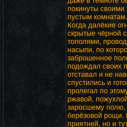
даже в темноте б
покинуты своими 
пустым комнатам
Когда далёкие ог
скрытые чёрной 
тополями, провод
насыпи, по котор
заброшенное поле
подождал своих п
отставал и не на
спустились и гот
пролегал по этом
ржавой, пожухлой
заросшему полю, 
берёзовой рощи. 
приятней, но и т