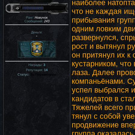
наиболее натопта
что не каждая ищ
Ранг:
Новичок
прибывания групп
Сообщений:
243
одним ловким дви
Деньги:
развернулся, спр
-
рост и вытянул ру
он притянул их к
кустарником, что
Награды:
3
лаза. Далее пров
Репутация:
14
Статус:
За Периметром
компаньёнами. Су
успел выбрался и
кандидатов в ста
Тяжелей всего пр
тянул с собой уве
продвижение впер
группа оказалась