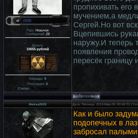
пропихивать его 
мучением,а медли
Сергей.Но вот вс
Ранг:
Новичок
Вцепившись рука
Сообщений:
29
наружу.И теперь 
Деньги:
10655 рублей
появления провод
пересёк границу 
Награды:
0
Репутация:
0
Статус:
За Периметром
Aleksa2033
Дата: Пятница, 2013-Мар-29, 00:48:51 | С
Как и было задум
подопечных в лаз 
забросал палыми 