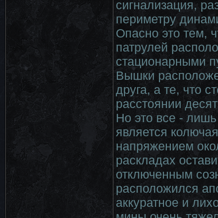
сигнализация, р
периметру динам
Опасно это тем, 
патрулей распол
стационарными п
Вышки расположен
друга, а те, что 
расстоянии десят
Но это все - лиш
является колючая
напряжением око
раскладах остави
отключенным соз
расположился апо
аккуратное и лих
мины очень тяжело