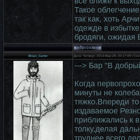
всё ближе к выхо
Такое облегчение
так как, хоть Арч
одежде в избытке
бродяги, ожидая 
Brian_Carter
Дата: Четверг, 2013-Мар-28, 20:17:08 | С
---> Бар "В добры
Когда первопрохо
минуты не колеба
тяжко.Впереди то
издаваемое Резн
приближались к в
толку,делая дал
труднее всего де