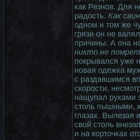
как Резнов. Для н
радость.
Как свин
одном и том же чу
грязи он не валял
причины. А она н
никто не помре
покрывался уже н
новая одежка муж
с раздавшимся в
скорости, несмот
нащупал руками з
столь пышными, ка
глазах. Вылезая 
свой столь внеза
и на корточках о