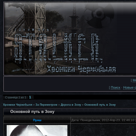
[
М
[
Поиск
·
Новые 
1
Страница
1
из
1
Хроники Чернобыля
»
За Периметром
»
Дорога в Зону
»
Основной путь в Зону
Основной путь в Зону
Пунш
Дата: Понедельник, 2012-Апр-23, 22:46:10