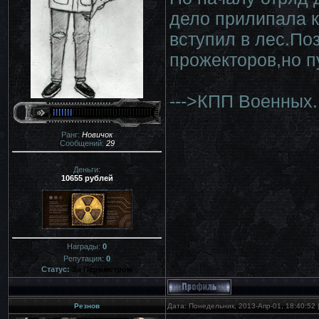
дело прилипала к
вступил в лес.По
прожекторов,но п
--->КПП Военных.
Ранг:
Новичок
Сообщений:
29
Деньги:
10655 рублей
Награды:
0
Репутация:
0
Статус:
За Периметром
Резнов
Дата: Понедельник, 2013-Апр-01, 18:40:52