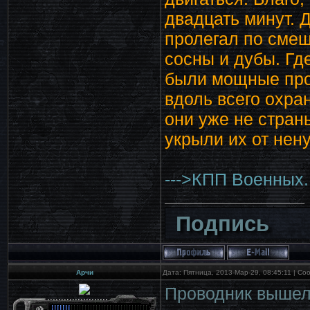
двадцать минут. 
пролегал по смеш
сосны и дубы. Где
были мощные прож
вдоль всего охра
они уже не страны
укрыли их от нен
--->КПП Военных.
Подпись
Арчи
Дата: Пятница, 2013-Мар-29, 08:45:11 | С
Проводник вышел 