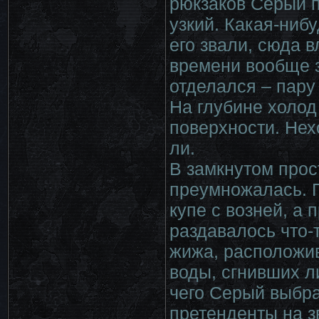
рюкзаков Серый п
узкий. Какая-ниб
его звали, сюда в
времени вообще з
отделался – пару 
На глубине холо
поверхности. Нех
ли.
В замкнутом прос
преумножалась. П
купе с возней, а
раздавалось что-
жижа, расположи
воды, сгнивших ли
чего Серый выбра
претенденты на з