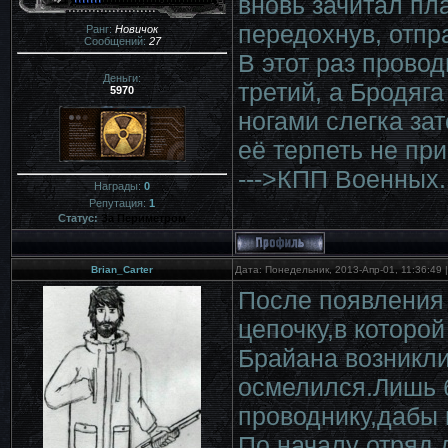
вновь зачитал пла
передохнув, отпр
Ранг:
Новичок
Сообщений:
27
В этот раз прово
Деньги:
третий, а Бродяг
5970
ногами слегка за
её терпеть не пр
--->КПП Военных.
Награды:
0
Репутация:
1
Статус:
За Периметром
Brian_Carter
Дата: Понедельник, 2013-Апр-01, 11:36:49
После появления 
цепочку,в которо
Брайана возникли
осмелился.Лишь 
проводнику,дабы 
По началу отряд д