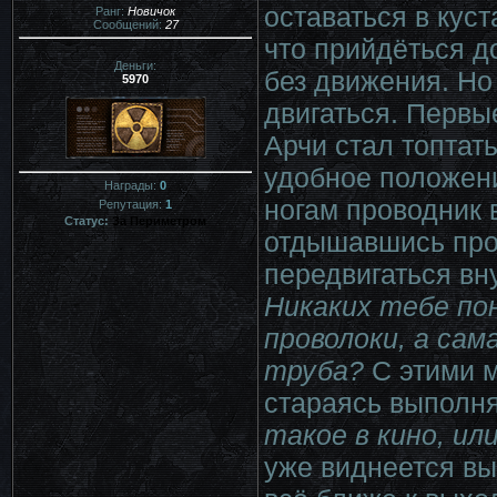
оставаться в кус
Ранг:
Новичок
Сообщений:
27
что прийдёться д
Деньги:
без движения. Но
5970
двигаться. Первы
Арчи стал топтат
удобное положени
Награды:
0
ногам проводник 
Репутация:
1
Статус:
За Периметром
отдышавшись пров
передвигаться вну
Никаких тебе по
проволоки, а сам
труба?
С этими м
стараясь выполня
такое в кино, и
уже виднеется вы