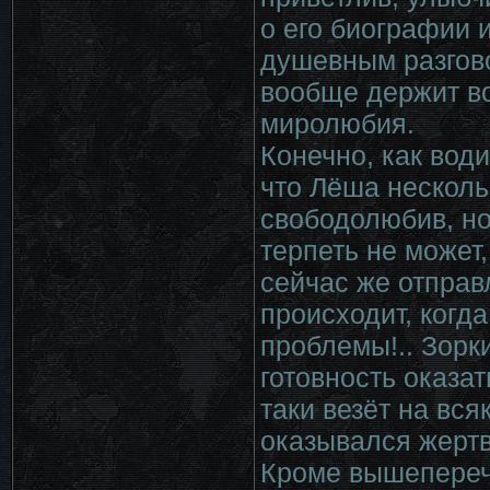
о его биографии и
душевным разгово
вообще держит во
миролюбия.
Конечно, как вод
что Лёша несколь
свободолюбив, но 
терпеть не может,
сейчас же отправ
происходит, когда
проблемы!.. Зорки
готовность оказа
таки везёт на вся
оказывался жертв
Кроме вышеперечи