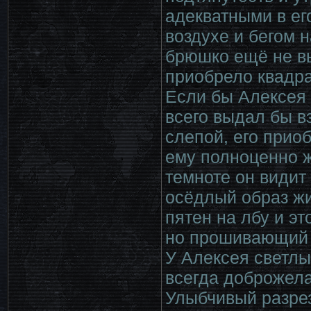
адекватными в ег
воздухе и бегом н
брюшко ещё не в
приобрело квадр
Если бы Алексея 
всего выдал бы вз
слепой, его прио
ему полноценно жи
темноте он видит
осёдлый образ ж
пятен на лбу и э
но прошивающий 
У Алексея светлы
всегда доброжела
Улыбчивый разрез 