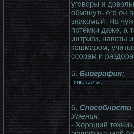
уговоры и доволь
обмануть его он в
знакомый. Но чуж
потёмки даже, а 
интриги, наветы 
кошмаром, учиты
ссорам и раздора
5.
Биография:
6.
Способности 
Умения:
- Хороший техник
модификацией бро