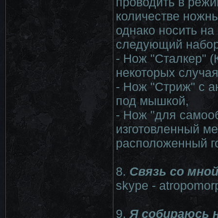
проводить в режи
количестве ножны
однако носить на
следующий набор
- Нож "Сталкер" (
некоторых случаях
- Нож "Стриж" с 
под мышкой,
- Нож "для самоо
изготовленный ме
расположенный го
8.
Связь со мной
skype - atropomor
9.
Я собираюсь н