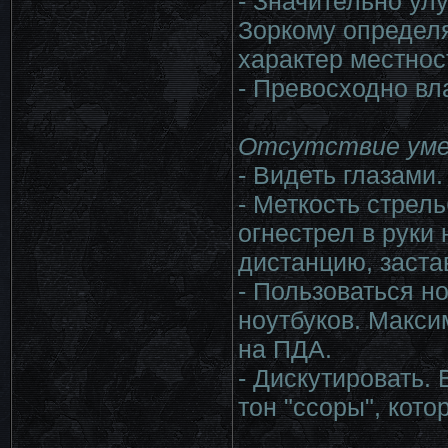
- Значительно ул
Зоркому определя
характер местност
- Превосходно вл
Отсутствие уме
- Видеть глазами. 
- Меткость стрел
огнестрел в руки 
дистанцию, заста
- Пользоваться н
ноутбуков. Максим
на ПДА.
- Дискутировать. 
тон "ссоры", кото