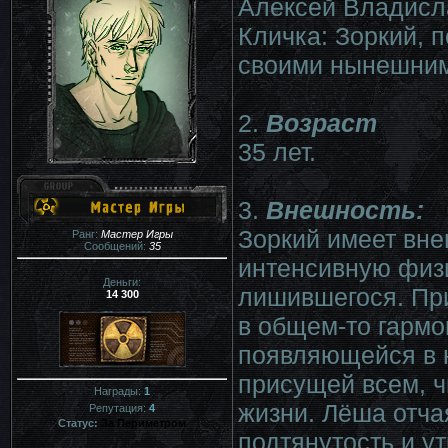
Алексей Владисл
Кличка: Зоркий, 
своими нынешним
2.
Возраст
35 лет.
3.
Внешность:
Зоркий имеет вне
Ранг:
Мастер Игры
Сообщений:
35
интенсивную физи
Деньги:
лишившегося. При
14 300
в общем-то гарм
появляющейся в н
присущей всем, ч
Награды:
1
жизни. Лёша отча
Репутация:
4
Статус:
За Периметром
подтянутость и у