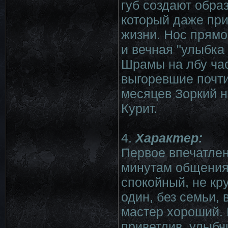
губ создают обра
который даже при
жизни. Нос прямо
и вечная "улыбка
Шрамы на лбу час
выгоревшие почти
месяцев Зоркий н
Курит.
4.
Характер:
Первое впечатле
минутам общения:
спокойный, не кр
один, без семьи,
мастер хороший.
приветлив, улыбч