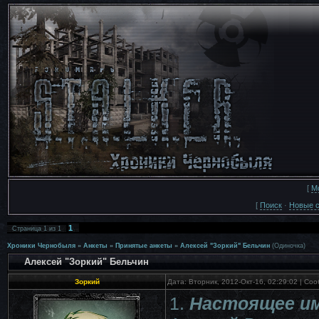
[
М
[
Поиск
·
Новые 
1
Страница
1
из
1
Хроники Чернобыля
»
Анкеты
»
Принятые анкеты
»
Алексей "Зоркий" Бельчин
(Одиночка)
Алексей "Зоркий" Бельчин
Зоркий
Дата: Вторник, 2012-Окт-16, 02:29:02 | С
1.
Настоящее им