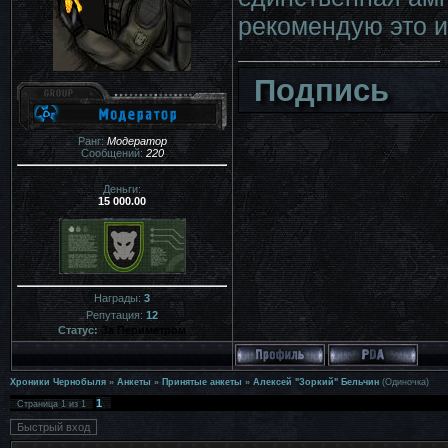
рекомендую это и
Подпись
Ранг:
Модератор
Сообщений:
220
Деньги:
15 000.00
Награды:
3
Репутация:
12
Статус:
За Периметром
Хроники Чернобыля
»
Анкеты
»
Принятые анкеты
»
Алексей "Зоркий" Бельчин
(Одиночка)
1
Страница
1
из
1