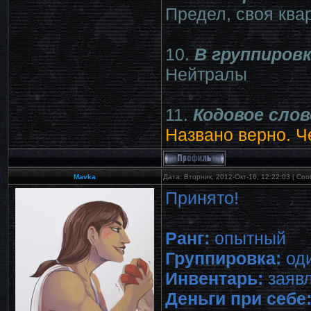
Предел, своя ква
10.
В группировк
Нейтралы
11.
Кодовое слов
Названо верно. Ч
Mavka
Дата: Вторник, 2012-Окт-16, 12:22:03 | С
Принято!
Ранг:
опытный
Группировка:
оди
Инвентарь:
заявл
Деньги при себе