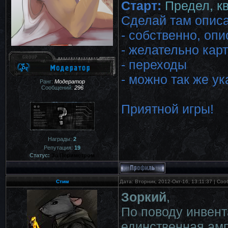
Старт:
Предел, к
Сделай там описа
- собственно, оп
- желательно кар
- переходы
- можно так же ук
Ранг:
Модератор
Сообщений:
296
Приятной игры!
Награды:
2
Репутация:
19
Статус:
За Периметром
Стим
Дата: Вторник, 2012-Окт-16, 13:11:37 | С
Зоркий
,
По поводу инвент
единственная ам