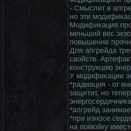
- Смыслит в апгр
но эти модификац
Модификация прои
меньший вес экзо
повышение прочно
Для апгрейда тре
свойств. Артефак
конструкцию энер
У модификации эк
*радиация - от в
защитит, но тепер
энергосердечника
*апгрейд занимае
*при износе серд
на помойку вмест