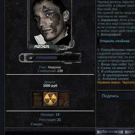
Черные волосы коротко 
приятной, в общих черта
Высокий лоб.
На правой части лица и
признаков не имеет.
4.
Характер:
Хотя и выс
этом все еще спокойно 
если считает кого-то д
и любое свое действие 
5.
Биография:
6.
Способности персо
седьмой калашников, к к
карманничестве, но все-
людей и предугадывать
7.
Вещи при себе:
Курт
Ранг:
Новичок
8.
Связь со мной:
ICQ: 
Сообщений:
238
9.
Я собираюсь начат
10.
В группировке:
Од
11.
Кодовое слово:
Деньги:
Названо верно. Чертопо
1000 руб
Подпись
Награды:
13
Репутация:
21
Статус:
За Периметром