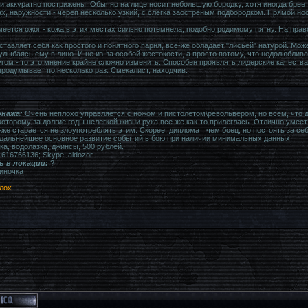
и аккуратно пострижены. Обычно на лице носит небольшую бородку, хотя иногда бреет
х, наружности - череп несколько узкий, с слегка заостреным подбородком. Прямой нос 
меется ожог - кожа в этих местах сильно потемнела, подобно родимому пятну. На пра
тавляет себя как простого и понятного парня, все-же обладает "лисьей" натурой. Мож
улыбаясь ему в лицо. И не из-за особой жестокости, а просто потому, что недолюблив
ругом - то это мнение крайне сложно изменить. Способен проявлять лидерские качеств
продумывает по несколько раз. Смекалист, находчив.
нажа:
Очень неплохо управляется с ножом и пистолетом\револьвером, но всем, что 
оторому за долгие годы нелегкой жизни рука все-же как-то прилеглась. Отлично умеет
же старается не злоупотреблять этим. Скорее, дипломат, чем боец, но постоять за се
 дальнейшее основное развитие событий в бою при наличии минимальных данных.
ка, водолазка, джинсы, 500 рублей.
616766136; Skype: aldozor
ь в локации:
?
иночка
лох