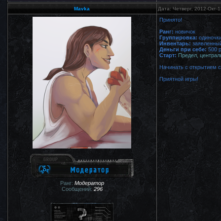
Mavka
Дата: Четверг, 2012-Окт-
Принято!
Ранг:
новичок
Группировка:
одиночк
Инвентарь:
заявленный
Деньги при себе:
500 
Старт:
Предел, централ
Начинать с открытием с
Приятной игры!
Ранг:
Модератор
Сообщений:
296