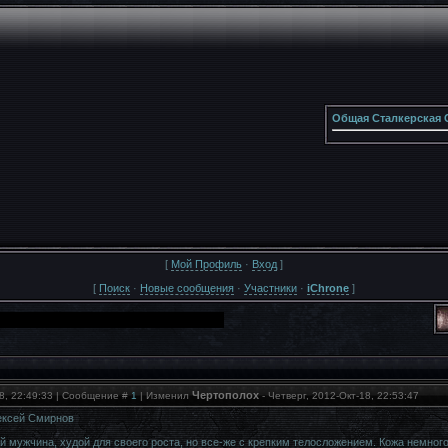
Общая Сталкерская 
[
Мой Профиль
·
Вход
]
[
Поиск
·
Новые сообщения
·
Участники
·
iChrone
]
Чертополох
18, 22:49:33 | Сообщение #
1
| Изменил
-
Четверг, 2012-Окт-18, 22:53:47
ксей Смирнов
 мужчина, худой для своего роста, но все-же с крепким телосложением. Кожа немного