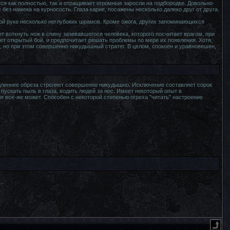
ся как полностью, так и отращивает огромные заросли на подбородке. Довольно
без намека на курносость. Глаза карие, посажены несколько далеко друг от друга.
вой руке несколько неглубоких шрамов. Кроме ожога, других запоминающихся
ет воткнуть нож в спину зазевавшегося человека, которого посчитает врагом, при
ает открытый бой, и предпочитает решать проблемы по мере их появления. Хотя,
а, но при этом совершенно никудышный стратег. В целом, спокоен и уравновешен,
длиннее обреза стреляет совершенно никудышно. Исключение составляет сорок
 пускать пыль в глаза, водить людей за нос. Имеет некоторый опыт в
бя все-же может. Способен с некоторой степенью огреха "читать" настроение