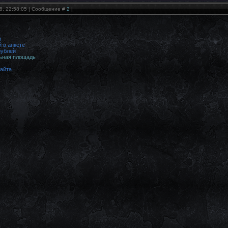
18, 22:58:05 | Сообщение #
2
|
и
 в анкете
рублей
ьная площадь
айта.