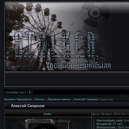
1
Страница
1
из
1
Хроники Чернобыля
»
Анкеты
»
Принятые анкеты
»
Алексей Смирнов
(Одиночка)
Алексей Смирнов
Azder
Дата: Четверг, 2012-Окт-
1.
Настоящее имя:
Але
2.
Возраст:
27 лет.
3.
Внешность:
Высокий