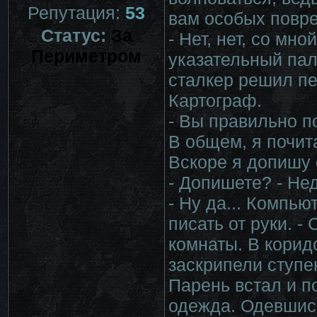
Репутация:
53
вам особых повре
Статус:
За
- Нет, нет, со мн
Периметром
указательный пал
сталкер решил пер
Картограф.
- Вы правильно п
В общем, я почит
Вскоре я допишу о
- Допишете? - Н
- Ну да... Компью
писать от руки. 
комнаты. В корид
заскрипели ступе
Парень встал и п
одежда. Одевшись