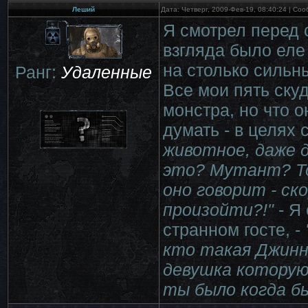
Леший
Дата: Четверг, 2009-Фев-19, 08:40:24 | С
Я смотрел перед 
взгляда было еле
на столько сильны
Ранг:
Удаленные
Все мои пять ску
монстра, но что о
думать - в целях
животное, даже 
это? Мутант? То
оно говорит - ско
произойти?!"
- Я
странном госте, -
кто такая Джинн
девушка которую 
ты было когда бы