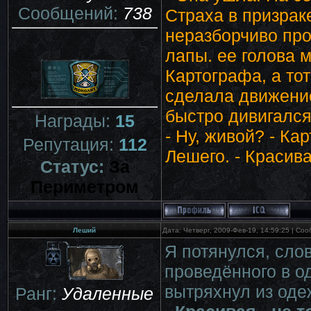
Сообщений:
738
Страха в призрак
неразборчиво про
лапы. ее голова 
Картографа, а тот
сделала движение 
быстро дивигался
Награды:
15
- Ну, живой? - Ка
Репутация:
112
Лешего. - Красива
Статус:
За
Периметром
Леший
Дата: Четверг, 2009-Фев-19, 14:59:25 | С
Я потянулся, слов
проведённого в о
вытряхнул из оде
Ранг:
Удаленные