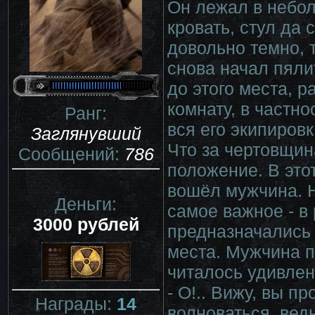
Он лежал в небол
кровать, стул да 
довольно темно, 
снова начал пяли
до этого места, р
комнату, в частно
Ранг:
вся его экипировк
Заглянувший
Что за чертовщин
Сообщений:
786
положение. В это
вошёл мужчина. Н
Деньги:
самое важное - в
3000 рублей
предназначались 
места. Мужчина п
читалось удивлен
- О!.. Вижу, вы п
Награды:
14
волноваться, вед