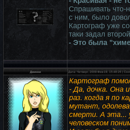
- Красивая - не 
Спрашивать что-н
с ним, было дово
Картограф уже со
таки задал второй
- Это была "хим
Джинни
Дата: Четверг, 2009-Фев-19, 15:48:26 | С
Картограф помол
- Да, дочка. Она 
раз. когда я по 
мутант, одолева
смерти. А эта...
человеском поним