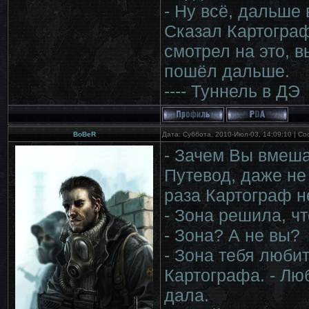
- Ну всё, дальше 
Сказал Картограф
смотрел на это, в
пошёл дальше.
---- Туннель в ДЭ
BoBeR
Дата: Суббота, 2010-Июл-03, 14:09:10 | С
- Зачем Вы вмеша
Путевод, даже не
раза Картограф н
- Зона решила, чт
- Зона? А не вы?
- Зона тебя любит
Картографа. - Люб
дала.