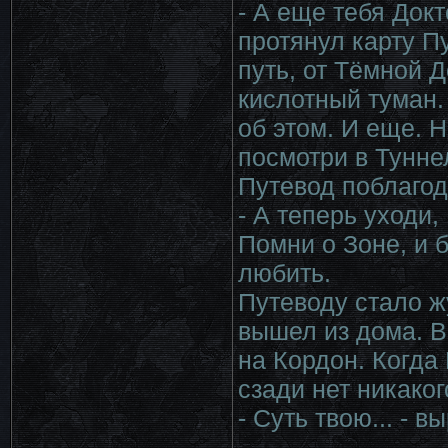
- А еще тебя Докт
протянул карту Пу
путь, от Тёмной 
кислотный туман.
об этом. И еще. 
посмотри в Тунне
Путевод поблагод
- А теперь уходи
Помни о Зоне, и б
любить.
Путеводу стало ж
вышел из дома. В
на Кордон. Когда
сзади нет никаког
- Суть твою... - 