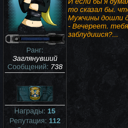
И если бы я дума
то сказал бы. чт
Мужчины дошли д
- Вечереет. тебя
заблудишся?...
Ранг:
Заглянувший
Сообщений:
738
Награды:
15
Репутация:
112