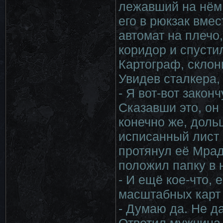
лежавший на нём 
его в рюкзак вмес
автомат на плечо
коридор и спусти
Картограф, склон
Увидев сталкера,
- Я вот-вот закон
Сказавши это, он
конечно же, доль
исписанный лист 
протянул её Мрадх
положил папку в н
- И ещё кое-что, 
масштабных карт 
- Думаю да. Не д