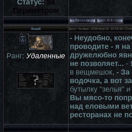
Статус:
За
Периметром
Леший
Дата: Четверг, 2009-Фев-19, 20:55:34 | С
- Неудобно, коне
проводите - я н
дружелюбно явно
Ранг:
Удаленные
не позволяет...
- 
в вещмешок,
- За
водочка, а вот з
бутылку "зелья" 
Вы мясо-то попр
над еловыми вет
ресторанах не по