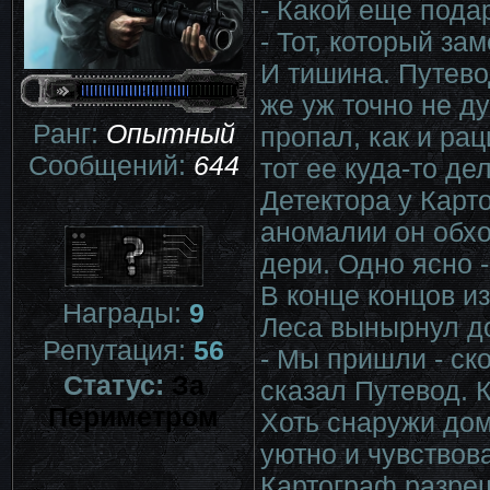
- Какой еще пода
- Тот, который за
И тишина. Путево
же уж точно не д
Ранг:
Опытный
пропал, как и ра
Сообщений:
644
тот ее куда-то дел
Детектора у Карт
аномалии он обход
дери. Одно ясно 
В конце концов и
Награды:
9
Леса вынырнул д
Репутация:
56
- Мы пришли - ск
Статус:
За
сказал Путевод. К
Периметром
Хоть снаружи дом
уютно и чувствов
Картограф разреш