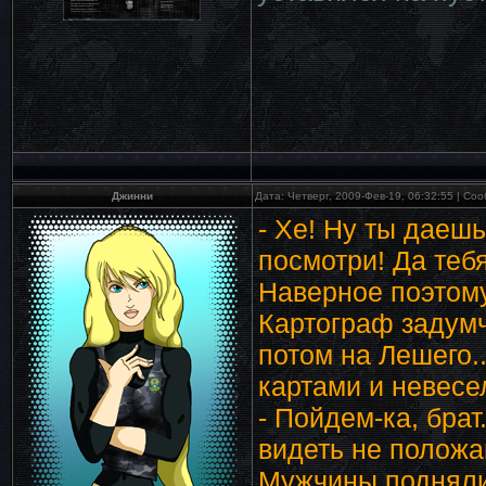
Джинни
Дата: Четверг, 2009-Фев-19, 06:32:55 | С
- Хе! Ну ты даеш
посмотри! Да тебя
Наверное поэтом
Картограф задумч
потом на Лешего..
картами и невесе
- Пойдем-ка, брат
видеть не положан
Мужчины подняли