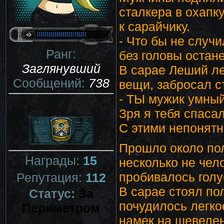
сталкера в охапк
к сарайчику.
- Что бы не случи
Ранг:
без головы остане
Заглянувший
В сарае Леший ле
Сообщений:
738
вещи, забросал с
- ТЫ мужик умный
Зря я тебя спасал
С этими непонят
Прошло около пол
Награды:
15
несколько не чел
пробивалось голу
Репутация:
112
В сарае стоял по
Статус:
За
почудилось легко
Периметром
намек на шевелен