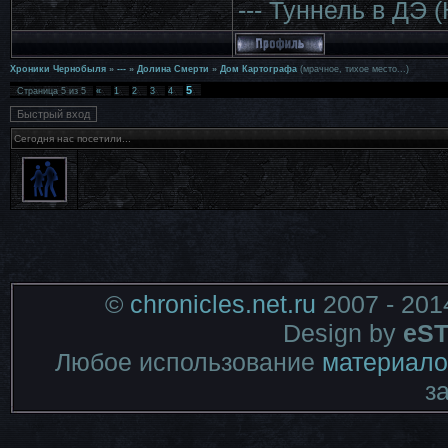
--- Туннель в ДЭ 
Хроники Чернобыля
»
---
»
Долина Смерти
»
Дом Картографа
(мрачное, тихое место...)
5
Страница
5
из
5
«
1
2
3
4
Сегодня нас посетили...
©
chronicles.net.ru
2007 - 201
Design by
eST
Любое использование
материало
з