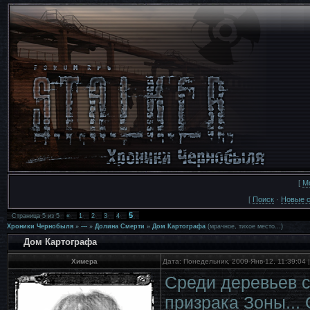
[
М
[
Поиск
·
Новые 
5
Страница
5
из
5
«
1
2
3
4
Хроники Чернобыля
»
---
»
Долина Смерти
»
Дом Картографа
(мрачное, тихое место...)
Дом Картографа
Химера
Дата: Понедельник, 2009-Янв-12, 11:39:04
Среди деревьев с
призрака Зоны...