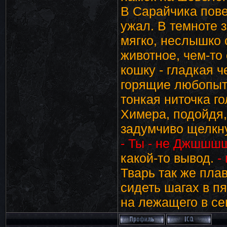
В Сарайчика пов
ужал. В темноте з
мягко, неслышко 
животное, чем-то
кошку - гладкая 
горящие любопыт
тонкая ниточка г
Химера, подойдя,
задумчиво щелкн
- Ты - не Джшшшш
какой-то вывод.
-
Тварь так же пла
сидеть шагах в п
на лежащего в се