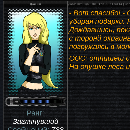
Джинни
Дата: Пятница, 2009-Фев-20, 14:53:44 | С
- Вот спасибо! -
убирая подарки. 
Дождавшись, пок
с торонй окраины
погружаясь в мо
ООС: отпишеш са
На опушке леса 
Ранг:
Заглянувший
Сообщений:
738