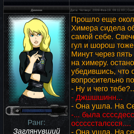
Джинни
Дата: Четверг, 2009-Фев-19, 09:11:03 | С
Прошло еще окол
Химера сидела о
самой себе. Свеч
гул и шорош тоже
Минут через пять
на химеру. остан
убедившись, что 
вопросительно по
- Ну и чего тебе?..
- Джшшшинн...
- Она ушла. На Се
-... была ссссдес
Ранг:
осссссталссся....
Заглянувший
- Она ушла. На се