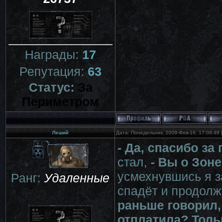
Награды:
17
Репутация:
63
Статус:
За
Периметром
Леший
Дата: Понедельник, 2009-Фев-16, 17:08:48
- Да, спасибо за
стал,
- Вы о Зон
усмехнувшись я 
Ранг:
Удаленные
спадёт и продолж
раньше говорил,
отплатила? Тольк