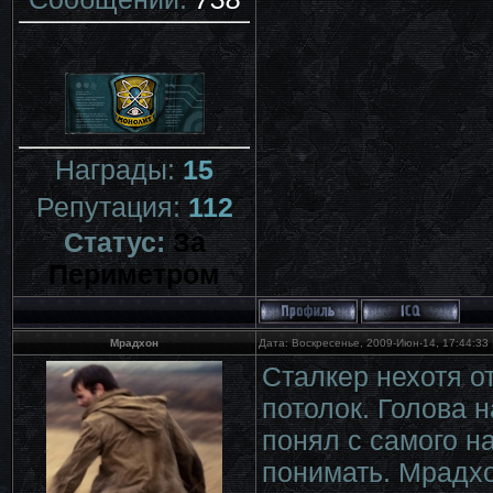
Награды:
15
Репутация:
112
Статус:
За
Периметром
Мрадхон
Дата: Воскресенье, 2009-Июн-14, 17:44:33
Сталкер нехотя о
потолок. Голова н
понял с самого н
понимать. Мрадхо