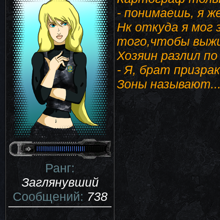
- понимаешь, я ж
Нк откуда я мог
того,чтобы выжил 
Хозяин разлил п
- Я, брат призра
Зоны называют..
Ранг:
Заглянувший
Сообщений:
738