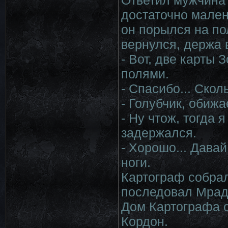
Ответил мужчина 
достаточно мален
он порылся на по
вернулся, держа в
- Вот, две карты
полями.
- Спасибо... Скол
- Голубчик, обижа
- Ну чтож, тогда 
задержался.
- Хорошо... Давай
ноги.
Картограф собрал
последовал Мрад
Дом Картографа о
Кордон.