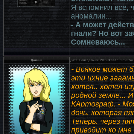
Я вспомнил всё, ч
аномалии...
- А может дейст
гнали? Но вот за
Сомневаюсь...
Джинни
Дата: Понедельник, 2009-Фев-16, 17:20:54
- Всякое может б
эти ихние зааамы
хотел.. хотел из
родной земле... И
КАртограф. - Моя
дочь. которая пя
Теперь. через пя
приводит ко мне