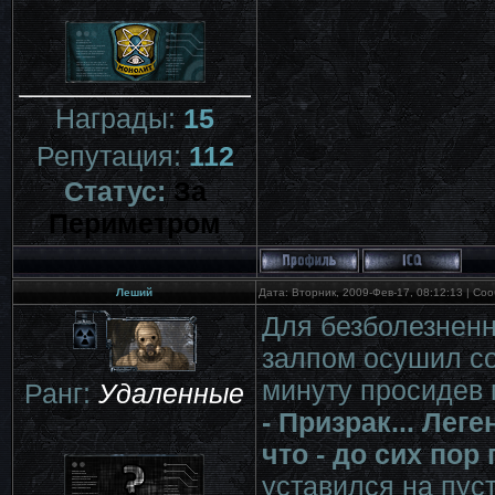
Награды:
15
Репутация:
112
Статус:
За
Периметром
Леший
Дата: Вторник, 2009-Фев-17, 08:12:13 | С
Для безболезнен
залпом осушил со
минуту просидев 
Ранг:
Удаленные
- Призрак... Лег
что - до сих пор 
уставился на пуст