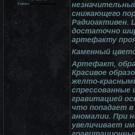
незначительны
Статус:
За Периметром
снижающего пор
Радиоактивен. 
достаточно шир
артефакту проя
Каменный цвет
Артефакт, обра
Красивое образ
желто-красными
спрессованные 
гравитацией ос
что попадает в
аномалии. При 
увеличивает и
гравитационным