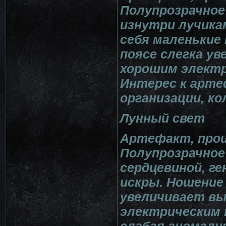
Полупрозрачное
изнутри лучикам
себя маленькие
поясе слегка у
хорошим электр
Интерес к арт
организации, к
Лунный свет
Артефакт, прои
Полупрозрачное
сердцевиной, ге
искры. Ношение
увеличивает в
электрическим 
слабая аномали