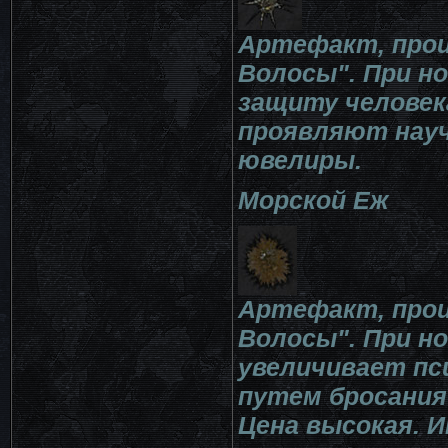
Артефакт, про
Волосы". При но
защиту человек
проявляют науч
ювелиры.
Морской Еж
Артефакт, про
Волосы". При н
увеличивает пс
путем бросания
Цена высокая. 