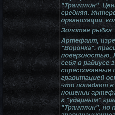
"Трамплин". Цен
средняя. Интер
организации, к
Золотая рыбка
Артефакт, изре
"Воронка". Крас
поверхностью. 
себя в радиусе 
спрессованные 
гравитацией ос
что попадает в
ношении артеф
к "ударным" гр
"Трамплин", но 
гравитационног