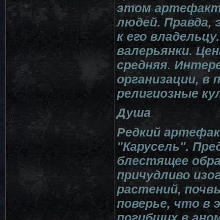
этом артефакте
людей. Правда,
к его владельцу
валерьянки. Цен
средняя. Интер
организации, в 
религиозные ку
Душа
Редкий артефак
"Карусель". Пр
блестящее обра
причудливо изо
растений, почв
поверье, что в
погибших в ано