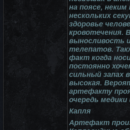
на поясе, неким
нескольких сек
здоровье челов
кровотечения. 
выносливость и
телепатов. Та
факт когда нос
постоянно хоче
сильный запах в
высокая. Вероят
артефакту проя
очередь медики
Капля
Артефакт произ