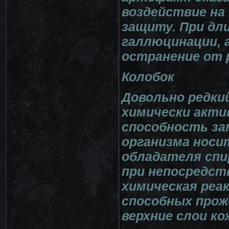
воздействие на
защиту. При д
галлюцинации, 
остранение от 
Колобок
Довольно редки
химически акти
способность з
организма носит
обладателя спи
при непосредст
химическая реа
способных прож
верхние слои ко