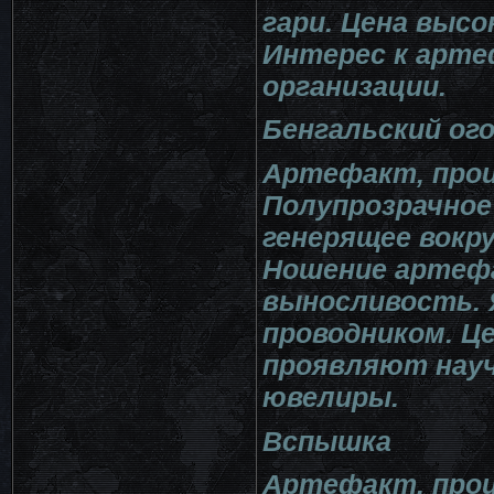
гари. Цена высо
Интерес к арт
организации.
Бенгальский ог
Артефакт, прои
Полупрозрачное
генерящее вокру
Ношение артефа
выносливость.
проводником. Ц
проявляют науч
ювелиры.
Вспышка
Артефакт, прои