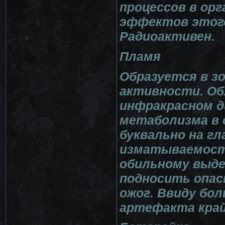
процессов в ор
эффектов этого 
Радиоактивен.
Пламя
Образуется в з
активности. Об
инфракрасном д
метаболизма в 
буквально на гл
изматываемости
обильному выде
подносить опас
ожог. Ввиду бо
артефакта край