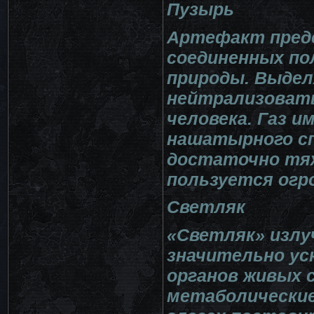
Пузырь
Артефакт предс
соединенных по
природы. Выдел
нейтрализовать
человека. Газ и
нашатырного сп
достаточно тя
пользуется огр
Светляк
«Светляк» излу
значительно ус
органов живых 
метаболические