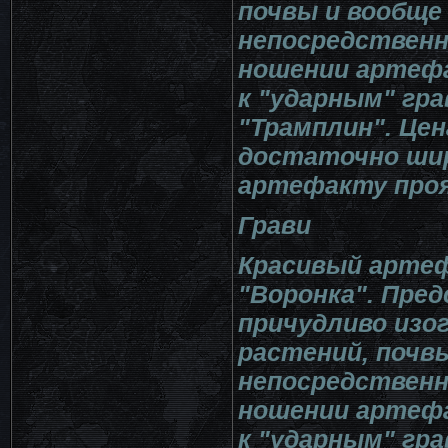
почвы и вообще 
непосредственн
ношении артеф
к "ударным" гр
"Трамплин". Цен
достаточно шир
артефакту проя
Грави
Красивый артеф
"Воронка". Пре
причудливо изо
растений, почвы
непосредственн
ношении артеф
к "ударным" гр