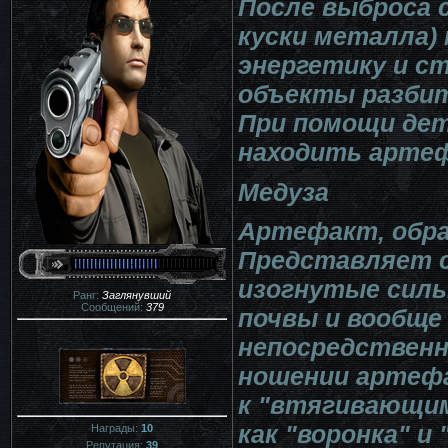
После выброса 
куски металла)
энергетику и с
объекты разбит
При помощи де
находить арте
Медуза
Артефакт, обра
Представляет с
изогнутые силь
Ранг:
Заглянувший
Сообщений:
379
почвы и вообще 
непосредственн
ношении артеф
к "втягивающи
как "воронка" и
Награды:
10
Репутация:
39