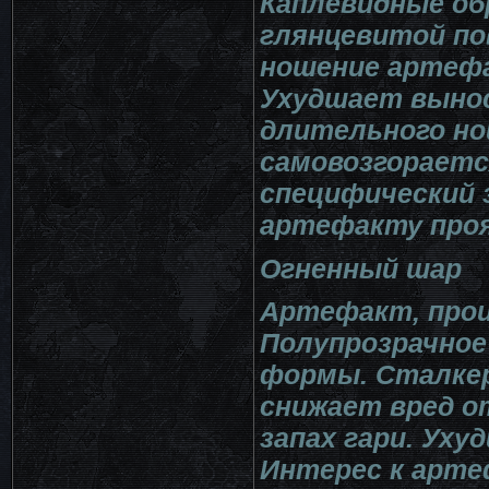
Каплевидные об
глянцевитой по
ношение артефа
Ухудшает выно
длительного но
самовозгораетс
специфический з
артефакту про
Огненный шар
Артефакт, прои
Полупрозрачное
формы. Сталке
снижает вред о
запах гари. Уху
Интерес к арте