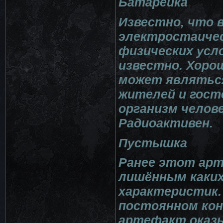
Батарейка
Известно, что 
электростаичес
физических усло
известно. Хоро
может являться
жителей и гост
организм челов
Радиоактивен.
Пустышка
Ранее этот арт
лишённым каких
характеристик.
постоянном кон
артефакт оказ