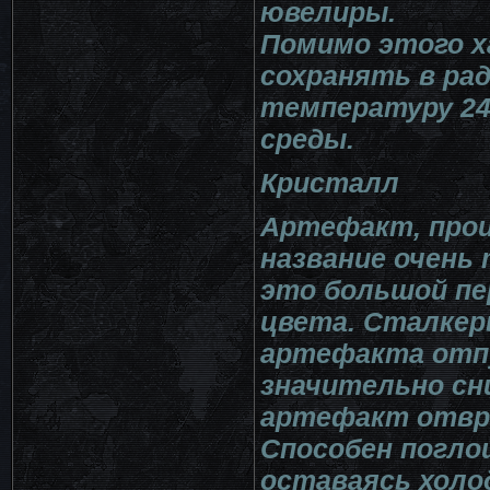
ювелиры.
Помимо этого х
сохранять в ра
температуру 24
среды.
Кристалл
Артефакт, прои
название очень
это большой пе
цвета. Сталке
артефакта отп
значительно сни
артефакт отвр
Способен погло
оставаясь холо