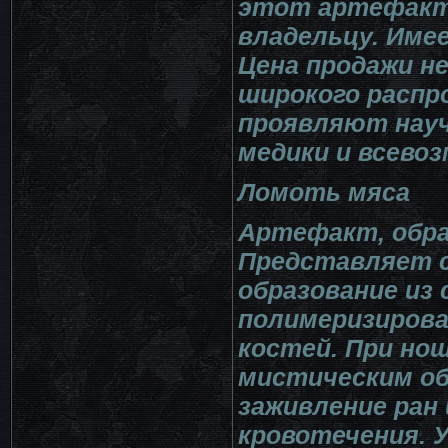
этот артефакт 
владельцу. Име
Цена продажи н
широкого распр
проявляют науч
медики и всево
Ломоть мяса
Артефакт, обра
Представляет 
образование из
полимеризирова
костей. При но
мистическим об
заживление ран
кровотечения. 