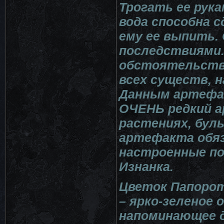
Трогать ее рук
вода способна с
ему ее выпить.
последствиями.
обстоятельств
всех существ, н
Данным артефа
ОЧЕНЬ редкий а
растениях, булы
артефакта обяз
настроенные по
Изнанка.
Цветок Папоро
– ярко-зеленое 
напоминающее д