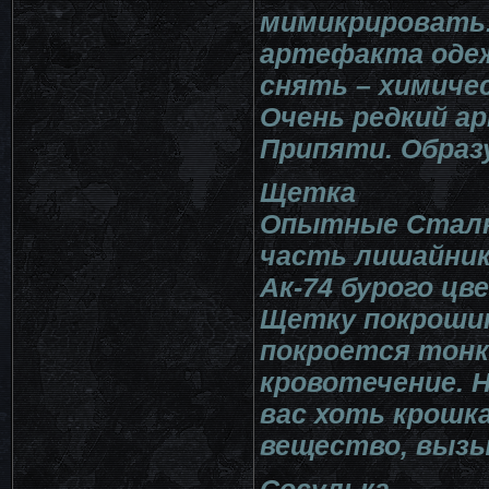
мимикрировать.
артефакта одеж
снять – химиче
Очень редкий а
Припяти. Образ
Щетка
Опытные Сталк
часть лишайник
Ак-74 бурого цв
Щетку покрошит
покроется тонк
кровотечение. Н
вас хоть крошк
вещество, вызы
Сосулька