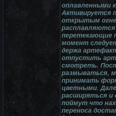
оплавленными к
Активируется п
открытым огнем
расплавляются
перетекающие п
момент следует
держа артефакт 
отпустить арте
смотреть. Пост
размываться, м
принимать форм
цветными. Дале
расширяться и 
поймут что нах
переноса дост