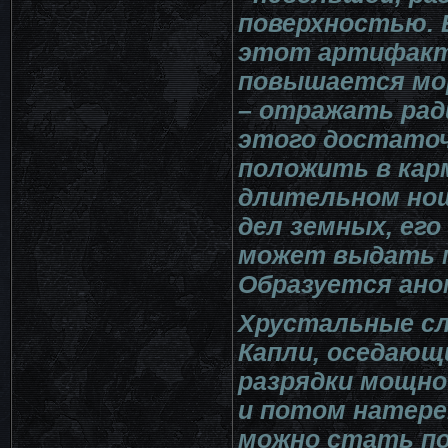
поверхностью. 
этот артифакт 
повышается мор
– отражать рад
этого достаточ
положить в кар
длительном нош
дел земных, его
может выдать 
Образуется ано
Хрустальные с
Капли, оседающ
разрядки мощно
и потом натере
можно стать по