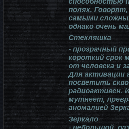
способностью 
полях. Говорят
самыми сложным
однако очень ма
Стекляшка
- прозрачный пр
короткий срок 
от человека и 
Для активации 
посветить сквоз
радиоактивен. 
мутнеет, превр
аномалией Зерк
Зеркало
- небольшой, ра