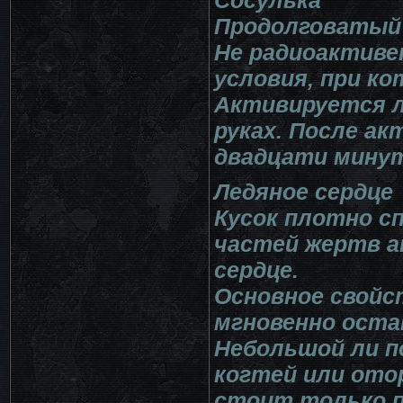
Продолговатый 
Не радиоактивен
условия, при к
Активируется л
руках. После а
двадцати минут
Ледяное сердце
Кусок плотно с
частей жертв а
сердце.
Основное свойс
мгновенно оста
Небольшой ли по
когтей или ото
стоит только п