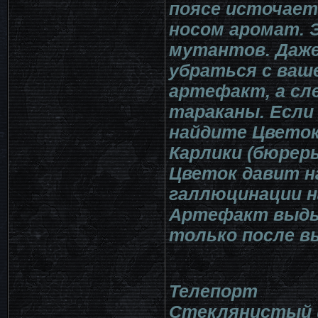
поясе источает
носом аромат. 
мутантов. Даже
убраться с ваше
артефакт, а сл
тараканы. Если 
найдите Цветок
Карлики (бюреры
Цветок давит на
галлюцинации н
Артефакт выдых
только после в
Телепорт
Стеклянистый 