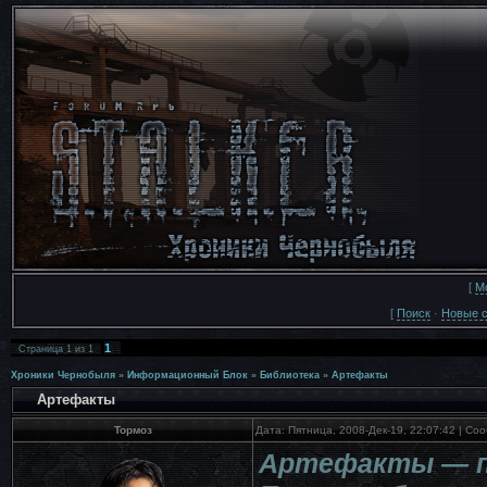
[
М
[
Поиск
·
Новые 
1
Страница
1
из
1
Хроники Чернобыля
»
Информационный Блок
»
Библиотека
»
Артефакты
Артефакты
Тормоз
Дата: Пятница, 2008-Дек-19, 22:07:42 | С
Артефакты — пе