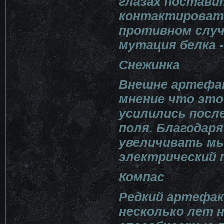
глазах постави
контактировать
противном случ
мутация белка -
Снежинка
Внешне артефак
мнение что это
усилились посл
поля. Благодаря
увеличивать м
электрический 
Компас
Редкий артефак
несколько лет 