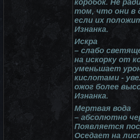
коробок. Не ра
том, что они в 
если их положи
Изнанка.
Искра
– слабо светяще
на искорку от к
уменьшает урон
кислотами - ув
ожог более выс
Изнанка.
Мертвая вода
– абсолютно че
Появляется пос
Оседает на лист