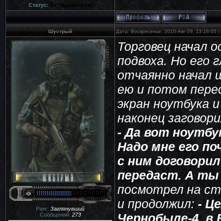
Статус:
За Периметром
Шустрый
Дата: Воскресенье, 2010-Авг-29, 13:16:05
Торговец начал 
подвоха. Но его 
отчаянно начал 
ею и потом пере
экран ноутбука и
наконец заговорил
- Да вот ноутбу
Надо мне его по
с ним договорил
передаст. А ты
посмотрел на ст
и продолжил:
- Ц
Ранг:
Заглянувший
Чернобыле-4, в 
Сообщений:
273