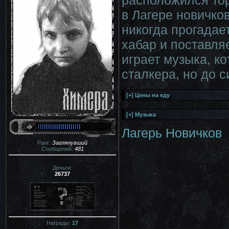
в Лагере новичко
никогда прогадает
хабар и поставля
играет музыка, к
сталкера, но до с
Лагерь Новичков
Ранг:
Заглянувший
Сообщений:
481
Деньги:
26737
Награды:
17