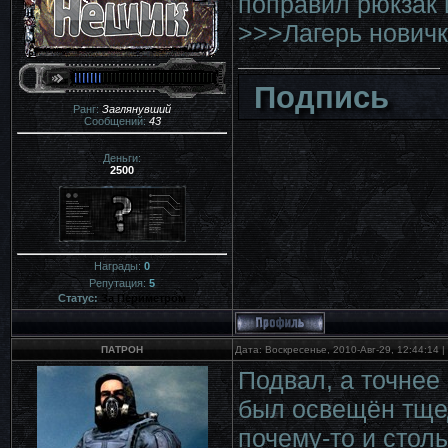
поправил рюкзак 
>>>Лагерь нович
Подпись
Ранг:
Заглянувший
Сообщений:
43
Деньги:
2500
Награды:
0
Репутация:
5
Статус:
За Периметром
ПАТРОН
Дата: Воскресенье, 2010-Авг-29, 12:44:14
Подвал, а точнее
был освещён тще
почему-то и столь