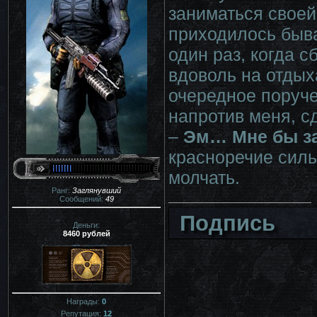
заниматься своей
приходилось быва
один раз, когда с
вдоволь на отдых
очередное поруче
напротив меня, с
–
Эм… Мне бы з
красноречие силь
молчать.
Ранг:
Заглянувший
Сообщений:
49
Подпись
Деньги:
8460 рублей
Награды:
0
Репутация:
12