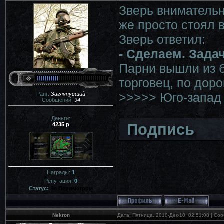
Зверь внимательн
же просто стоял 
Зверь ответил:
- Сделаем. Зада
Парни вышли из б
торговец, по дор
>>>>> Юго-запад
Ранг:
Заглянувший
Сообщений:
94
Деньги:
Подпись
4235 р
Награды:
1
Репутация:
0
Статус:
За Периметром
Nekron
Дата: Пятница, 2010-Дек-10, 02:51:08 | С