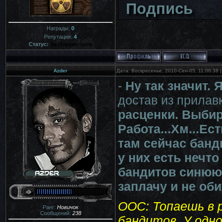
Подпись
Награды:
0
Репутация:
4
Статус:
За Периметром
Azder
Дата: Воскресенье, 2010-Сен-05, 11:06:38
-
Ну так значит. 
достав из прилавк
расценки. Выбир
Работа...Хм...Е
там сейчас банди
у них есть нечто
бандитов синюю 
заплачу и не оби
ООС: Топаешь в 
Ранг:
Новичок
Сообщений:
238
бандитов. У одно