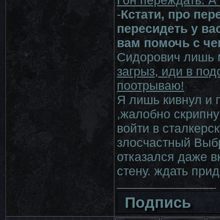
Гон переждать. А 
-
Кстати, про пер
пересидеть у вас
вам помочь с че
Сидорович лишь 
загрыз, иди в подс
поотрываю!
Я лишь кивнул и 
,жалобно скрипну
войти в сталкерск
злосчастный Выб
отказался даже в
стену. ждать прид
Подпись