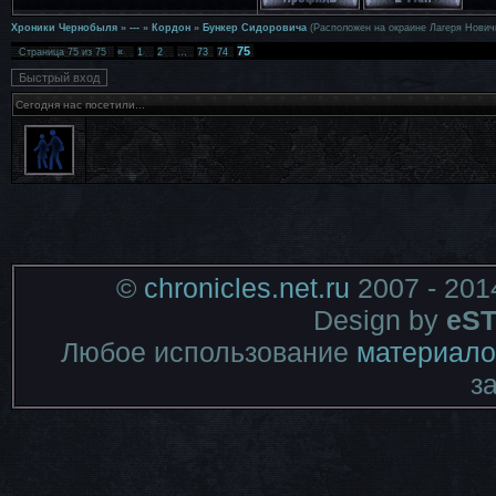
Хроники Чернобыля
»
---
»
Кордон
»
Бункер Сидоровича
(Расположен на окраине Лагеря Нович
75
Страница
75
из
75
«
1
2
…
73
74
Сегодня нас посетили...
©
chronicles.net.ru
2007 - 201
Design by
eST
Любое использование
материало
з