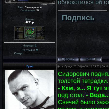
облокотился об ст
Ранг:
Заглянувший
Сообщений:
94
Подпись
Деньги:
4235 р
Награды:
1
Репутация:
0
Статус:
За Периметром
Пунш
Дата: Среда, 2010-Дек-08, 14:05:55 | Соо
Сидорович поднял
толстой тетрадки.
- Кхм, э... Я тут э
под стол.
- Вода..
Свечей было зажж