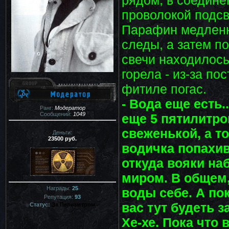
рядом, в соедин
проволокой подсв
Парафин медленно
следы, а затем п
свечи находилось
горела - из-за по
фитиле погас.
- Вода еще есть
Ранг:
Модератор
Сообщений:
1049
еще 5 пятилитро
свеженькой, а т
Деньги:
23500 руб.
водичка попахива
откуда вояки на
миром. В общем, 
Награды:
25
воды себе. А пок
Репутация:
93
вас тут будеть з
Статус:
За Периметром
Хе-хе. Пока что 