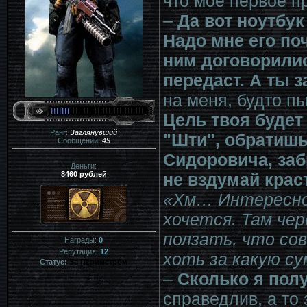
что моё первое 
–
Да вот ноутбук
Надо мне его по
ним договорилис
передаст. А ты 
на меня, будто пы
Цель твоя будет
Ранг:
Заглянувший
"Шти", обратишь
Сообщений:
49
Сидоровича, заб
Деньги:
8460 рублей
не вздумай краст
«Хм… Интересно.
хочется. Там чер
ползать, что со
Награды:
0
Репутация:
12
хоть за какую су
Статус:
За Периметром
–
Сколько я пол
справедлив, а то 