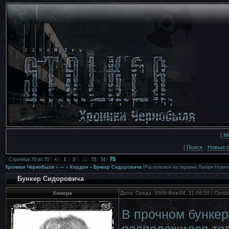
[
М
[
Поиск
·
Новые 
75
Страница
75
из
75
«
1
2
…
73
74
Хроники Чернобыля
»
---
»
Кордон
»
Бункер Сидоровича
(Расположен на окраине Лагеря Нович
Бункер Сидоровича
Химера
Дата: Среда, 2009-Фев-04, 11:08:20 | Соо
В прочном бункер
расположился тор