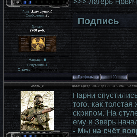
>>> Лагерь Нович
Ранг:
Заглянувший
Сообщений:
25
Подпись
Деньги:
7700 руб.
Награды:
0
Репутация:
4
Статус:
За Периметром
Зверь_9
Дата: Среда, 2010-Дек-08, 11:01:51 | Соо
Парни спустились
того, как толстая
скрипом. На стул
ему и Зверь нача
- Мы на счёт во