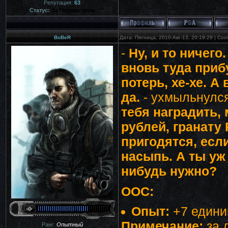
Репутация:
63
Статус:
За Периметром
BoBeR
Дата: Пятница, 2010-Авг-13, 20:19:29 | С
-
Ну, и то ничег
вновь туда прибу
потерь, хе-хе. А
да.
- ухмыльнулся
тебя наградить,
рублей, гранату Р
пригодятся, есл
насыпь. А ты уж
нибудь нужно?
ООС:
Опыт:
+7 едини
Примечание:
за 
Ранг:
Опытный