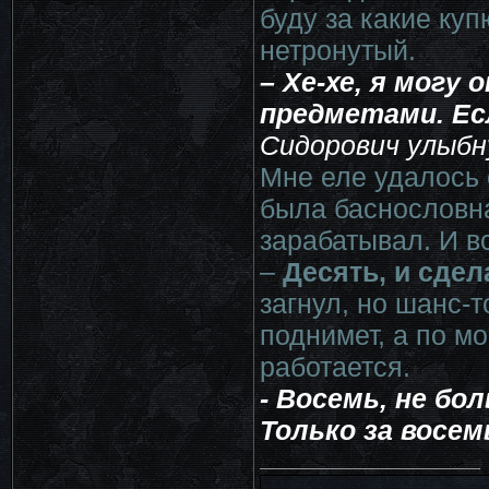
буду за какие ку
нетронутый.
– Хе-хе, я могу
предметами. Ес
Сидорович улыбн
Мне еле удалось 
была баснословна
зарабатывал. И в
–
Десять, и сдел
загнул, но шанс-т
поднимет, а по м
работается.
- Восемь, не бо
Только за восем