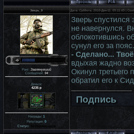
Зверь_9
Дата: Суббота, 2010-Дек-11, 05:11:45 | С
Зверь спустился 
не навернулся. Вн
облокотившись об
сунул его за пояс
- Сделано... Тво
вдыхая жадно во
Окинул третьего 
Ранг:
Заглянувший
Сообщений:
94
обратил его к Сид
Деньги:
4235 р
Подпись
Награды:
1
Репутация:
0
Статус:
За Периметром