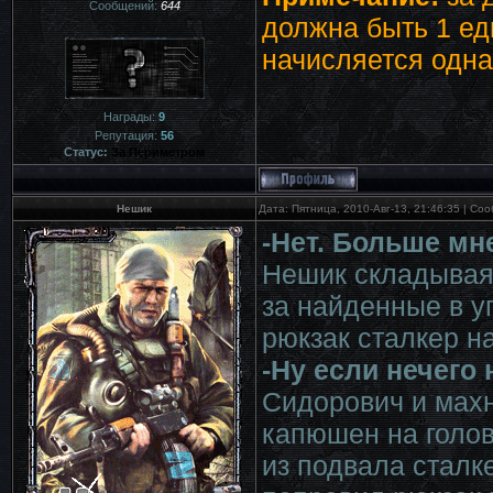
Сообщений:
644
должна быть 1 ед
начисляется одна
Награды:
9
Репутация:
56
Статус:
За Периметром
Нешик
Дата: Пятница, 2010-Авг-13, 21:46:35 | С
-Нет. Больше мн
Нешик складывая 
за найденные в у
рюкзак сталкер на
-Ну если нечего 
Сидорович и махн
капюшен на голов
из подвала сталк