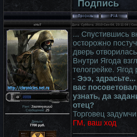
Подпись
eHoT
Дата: Суббота, 2010-Сен-04, 23:11:04 | С
... Спустившись 
осторожно постуч
дверь отворилась
Внутри Ягода взг
телогрейке. Ягод
-
Эээ, здрасьте..
вас посоветовали
узнать, да задан
отец?
Ранг:
Заглянувший
Сообщений:
25
Торговец задумчив
ГМ, ваш ход
Деньги:
7700 руб.