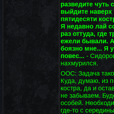
разведите чуть с
выйдите наверх -
пятидесяти кост
Я недавно лай с
раз оттуда, где 
ежели бывали. А
боязно мне... Я 
повес...
- Сидоров
нахмурился.
ООС: Задача тако
Куда, думаю, из п
костра, да и оста
не забываем. Буд
особей. Необходим
где-то с середины