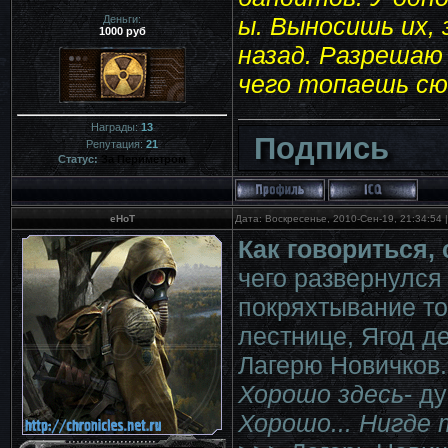
ы. Выносишь их,
Деньги:
1000 руб
назад. Разрешаю
чего топаешь сю
Награды:
13
Подпись
Репутация:
21
Статус:
За Периметром
eHoT
Дата: Воскресенье, 2010-Сен-19, 21:34:54
Как говориться, 
чего развернулся
покряхтывание то
лестнице, Ягод д
Лагерю Новичков.
Хорошо здесь
- д
Хорошо... Нигде т