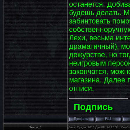
останется. Доби
будешь делать. М
забинтовать помо
собственноручну
Лехи, весьма инт
драматичный), мо
дежурстве, но то
неигровым персо
закончатся, можн
магазина. Далее
отписи.
Подпись
Зверь_9
Дата: Среда, 2010-Дек-08, 14:13:34 | Соо