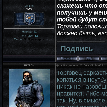
скажешь что от
Деньги:
4000
получишь у меня
тобой будут сле
Торговец положил
должно быть, ег
Награды:
11
Репутация:
32
Статус:
За Периметром
Подпись
ПАТРОН
Дата: Воскресенье, 2010-Авг-29, 14:03:22
Торговец саркаст
копаться в ноутбу
никак не назовёшь
нравится. Либо м
так. Ну, в смысле