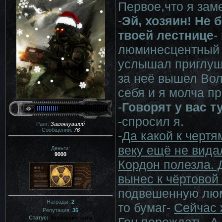
Первое,что я зам
-
Эй, хозяин! Не 
твоей лестнице
-
люминесцентный с
услышал приглушё
за неё вышел Вол
себя и я молча пр
-
Говорят у вас 
-спросил я.
Ранг:
Заглянувший
Сообщений:
76
-
Да какой к чертя
веку ещё не видал
Деньги:
9000
Кордон полезла. 
вынес к чёртовой
подвешенную люми
Награды:
2
то бумаг-
Сейчас 
Репутация:
35
Статус:
За Периметром