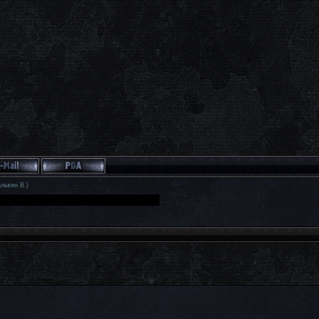
лыгин В.)