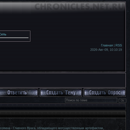
Сеть
Главная
|
RSS
2026-Авг-09,
10:10:20
озяина - Главного Врага, обладающего могущественным артефактом,