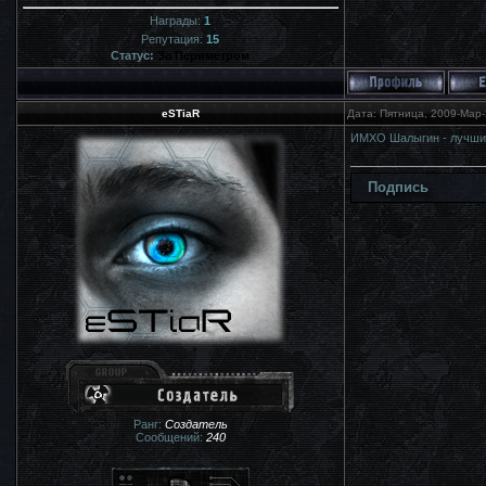
Награды:
1
Репутация:
15
Статус:
За Периметром
eSTiaR
Дата: Пятница, 2009-Мар-
ИМХО Шалыгин - лучший 
Подпись
Ранг:
Создатель
Сообщений:
240