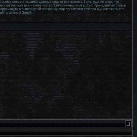
орому совсем недавно удалось спасти все живое в Зоне, еще не знал, что
на этот раз уже все человечество. Обнаружившийся в Зоне Тринадцатый сектор
проникнуть в вывернутый наизнанку мир проклятого сектора и уничтожить его
й гигантской Зоной.