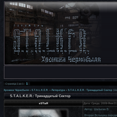
1
Страница
1
из
1
Хроники Чернобыля
»
S.T.A.L.K.E.R.
»
Литература
»
S.T.A.L.K.E.R.: Тринадцатый Сектор
(Ша
S.T.A.L.K.E.R.: Тринадцатый Сектор
eSTiaR
Дата: Среда, 2009-Янв-21
Автор: Шалыгин В.
Вторая Вспышка породи