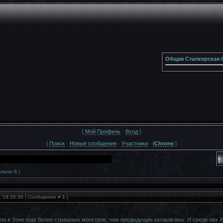
Общая Сталкерская 
[
Мой Профиль
·
Вход
]
[
Поиск
·
Новые сообщения
·
Участники
·
iChrone
]
лыгин В.)
, 18:26:36 | Сообщение #
1
|
ла в Зоне еще более страшных монстров, чем предыдущие катаклизмы. И среди них Х