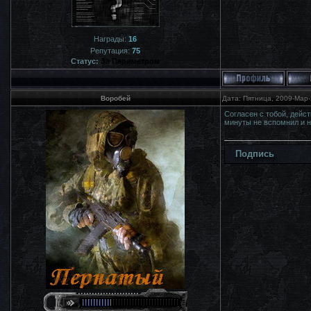
Награды:
16
Репутация:
75
Статус:
За Периметром
Воробей
Дата: Пятница, 2009-Мар-
Согласен с тобой, дейст
минуты не вспомнил и н
Подпись