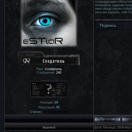
открывающим обитателям
очередное задание гене
явно представлял собой
изнутри раньше, чем Гл
Подпись
Ранг:
Создатель
Сообщений:
240
Награды:
16
Репутация:
75
Статус:
За Периметром
Воробей
Дата: Пятница, 2009-Мар-