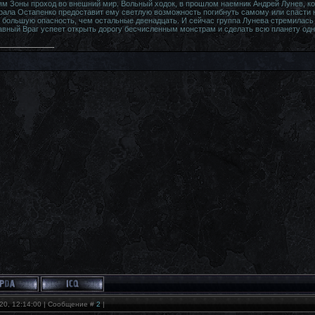
 Зоны проход во внешний мир. Вольный ходок, в прошлом наемник Андрей Лунев, кот
рала Остапенко предоставит ему светлую возможность погибнуть самому или спасти 
 большую опасность, чем остальные двенадцать. И сейчас группа Лунева стремилась 
авный Враг успеет открыть дорогу бесчисленным монстрам и сделать всю планету одно
20, 12:14:00 | Сообщение #
2
|