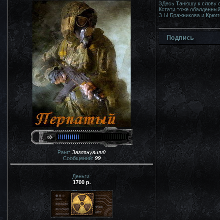
ЗДесь Танюшу к слову с
Кстати тоже обалденный 
З.Ы Бражникова и Крюгг
Подпись
Ранг:
Заглянувший
Сообщений:
99
Деньги:
1700 р.