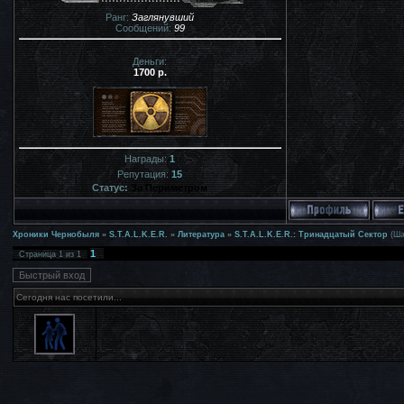
Ранг:
Заглянувший
Сообщений:
99
Деньги:
1700 р.
Награды:
1
Репутация:
15
Статус:
За Периметром
Хроники Чернобыля
»
S.T.A.L.K.E.R.
»
Литература
»
S.T.A.L.K.E.R.: Тринадцатый Сектор
(Ша
1
Страница
1
из
1
Сегодня нас посетили...