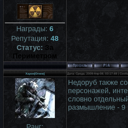
Награды:
6
Репутация:
48
Статус:
За
Периметром
Харон[Огнев]
Дата: Среда, 2009-Апр-08, 03:17:48 | Соо
Недоруб также с
персонажей, инте
словно отдельный
размышление - 9 
Ранг: