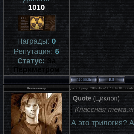
1010
Награды:
0
Репутация:
5
Статус:
За
Периметром
Нейтсталкер
Дата: Среда, 2009-Фев-11, 16:16:04 | Соо
Quote
(
Циклоп
)
Классная тема,ж
А это трилогия? А