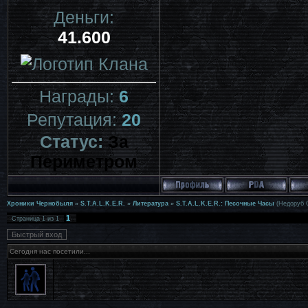
Деньги:
41.600
Награды:
6
Репутация:
20
Статус:
За
Периметром
Хроники Чернобыля
»
S.T.A.L.K.E.R.
»
Литература
»
S.T.A.L.K.E.R.: Песочные Часы
(Недоруб 
1
Страница
1
из
1
Сегодня нас посетили...