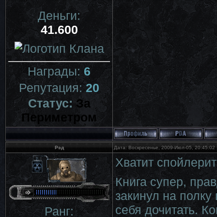
Деньги:
41.600
Награды:
6
Репутация:
20
Статус:
За
Периметром
Рэд
Дата: Воскресенье, 2009-Июл-05, 20:45:02
Хватит спойлерит
Книга супер, пра
закинул на полку
себя дочитать. К
Ранг: