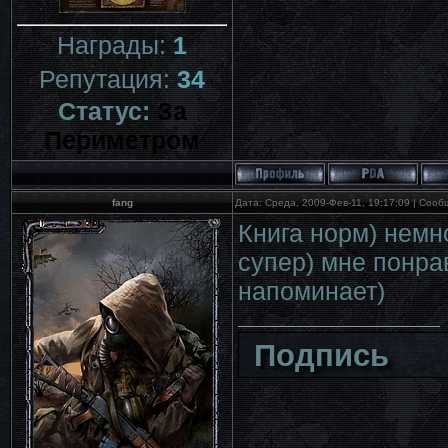
Награды:
1
Репутация:
34
Статус:
За
Периметром
fang
Дата: Среда, 2009-Фев-11, 19:17:09 | Соо
Книга норм) немн
супер) мне понра
напоминает)
Подпись