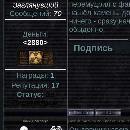
перемудрил с фан
Заглянувший
нашёл камень, до
Сообщений:
70
ничего - сразу на
обыденно.
Деньги:
<2880>
Подпись
Награды:
1
Репутация:
17
Статус:
За
Периметром
Клим_Оллерберг
Дата: Понедельник, 2009-Июл-06, 11:54:3
Он девушку свою 