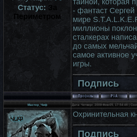
тайной, которая 
Статус:
За
- фантаст Сергей
Периметром
мире S.T.A.L.K.E
миллионы поклонн
сталкерах написа
до самых мельча
самое активное у
игры.
Подпись
Мастер_Чиф
Дата: Четверг, 2009-Фев-05, 17:54:46 | С
Охринительная кн
Подпись