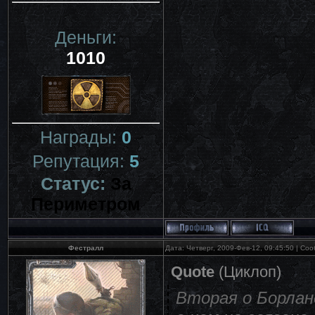
Деньги:
1010
Награды:
0
Репутация:
5
Статус:
За
Периметром
Фестралл
Дата: Четверг, 2009-Фев-12, 09:45:50 | С
Quote
(
Циклоп
)
Вторая о Борлан