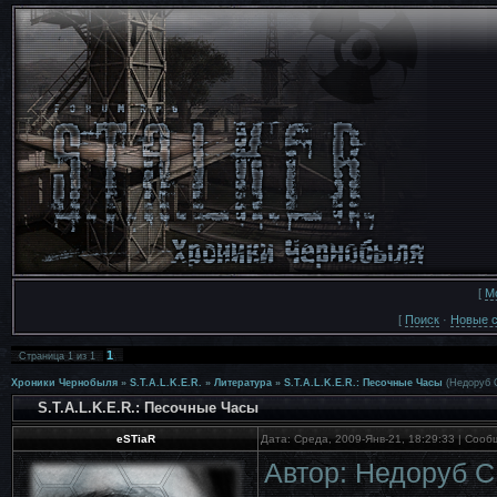
[
М
[
Поиск
·
Новые 
1
Страница
1
из
1
Хроники Чернобыля
»
S.T.A.L.K.E.R.
»
Литература
»
S.T.A.L.K.E.R.: Песочные Часы
(Недоруб 
S.T.A.L.K.E.R.: Песочные Часы
eSTiaR
Дата: Среда, 2009-Янв-21, 18:29:33 | Соо
Автор: Недоруб С