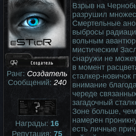
Взрыв на Чернобы
разрушил множест
Смертельные ано
выбросы радиаци
вольным авантюри
мистическим Засл
снаружи не может 
в момент расцвет
Ранг:
Создатель
сталкер-новичок 
Сообщений:
240
внимание благод
череде связанных
загадочный сталк
Зоне больше, чем
намерен проникнут
Награды:
16
есть личные прич
Репутация:
75