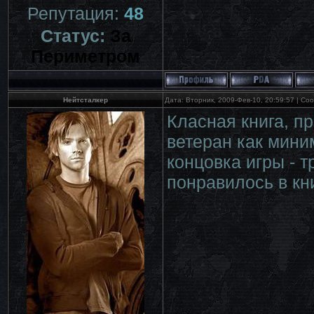
Репутация:
48
Статус:
За
Периметром
Нейтсталкер
Дата: Вторник, 2009-Фев-10, 20:59:57 | С
Класная книга, п
ветеран как миним
концовка игры - т
понравилось в кни