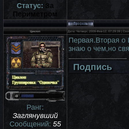
Статус:
За
Периметром
Циклоп
Дата: Четверг, 2009-Фев-12, 07:29:39 | С
Первая.Вторая о 
знаю о чем,но св
Подпись
Ранг:
Заглянувший
Сообщений:
55