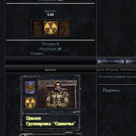
Деньги:
0.00
Награды:
6
Репутация:
48
Статус:
За Периметром
Циклоп
Дата: Вторник, 2009-Фев-
По моему-первая лучше.
Подпись