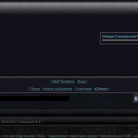
Общая Сталкерская 
[
Мой Профиль
·
Вход
]
[
Поиск
·
Новые сообщения
·
Участники
·
iChrone
]
, 18:34:26 | Сообщение #
1
|
л, что навсегда покинул Зону – зараженную территорию вокруг Чернобыльской АЭС,