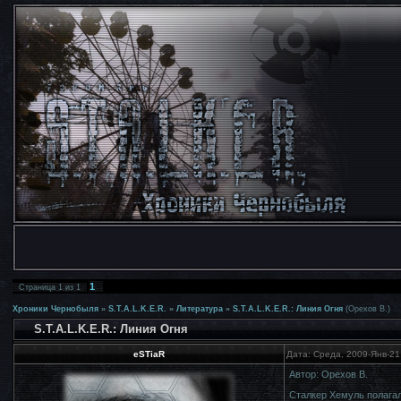
1
Страница
1
из
1
Хроники Чернобыля
»
S.T.A.L.K.E.R.
»
Литература
»
S.T.A.L.K.E.R.: Линия Огня
(Орехов В.)
S.T.A.L.K.E.R.: Линия Огня
eSTiaR
Дата: Среда, 2009-Янв-21
Автор: Орехов В.
Сталкер Хемуль полага