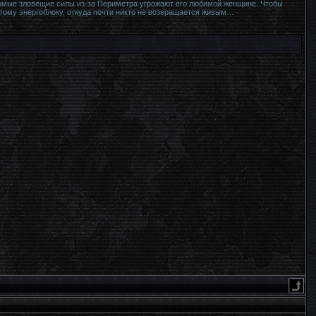
едомые зловещие силы из-за Периметра угрожают его любимой женщине. Чтобы
тому энергоблоку, откуда почти никто не возвращается живым…