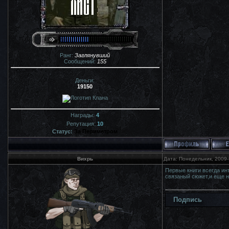
Ранг:
Заглянувший
Сообщений:
155
Деньги:
19150
Награды:
4
Репутация:
10
Статус:
За Периметром
Вихрь
Дата: Понедельник, 2009-
Первые книги всегда ин
связаный сюжет,и еще н
Подпись