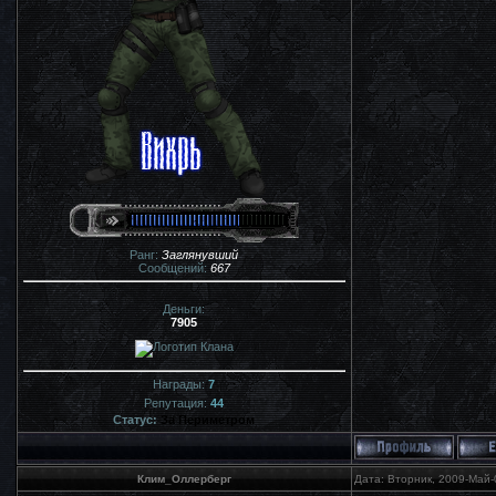
Ранг:
Заглянувший
Сообщений:
667
Деньги:
7905
Награды:
7
Репутация:
44
Статус:
За Периметром
Клим_Оллерберг
Дата: Вторник, 2009-Май-