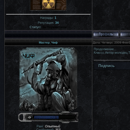
Награды:
1
Репутация:
34
Статус:
За Периметром
Мастер_Чиф
Дата: Четверг, 2009-Фев-
Продолжение...
Классс.Автор молодец.Т
Подпись
Ранг:
Опытный
Сообщений:
353