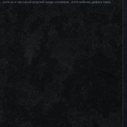
.хотя он и так сасый везучий среди сталкеров...хотя небелиц дофига тама...