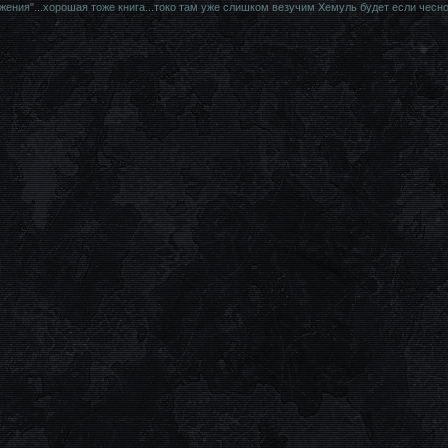
ния"...хорошая тоже книга...токо там уже слишком везучим Хемуль будет если чесно..