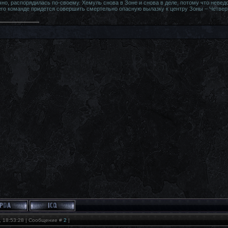
чно, распорядилась по-своему. Хемуль снова в Зоне и снова в деле, потому что нев
его команде придется совершить смертельно опасную вылазку к центру Зоны – Четвер
, 18:53:28 | Сообщение #
2
|