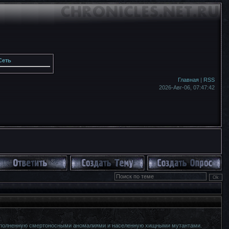
Сеть
Главная
|
RSS
2026-Авг-06,
07:47:44
 наполненную смертоносными аномалиями и населенную хищными мутантами.