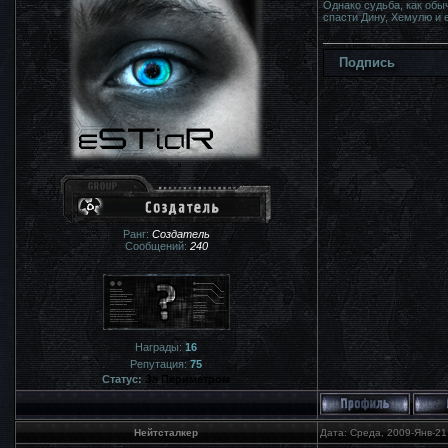
Однако судьба, как обы
спасти Дину, Хемулю и 
Подпись
Ранг:
Создатель
Сообщений:
240
Награды:
16
Репутация:
75
Статус:
За Периметром
Нейтсталкер
Дата: Среда, 2009-Янв-21