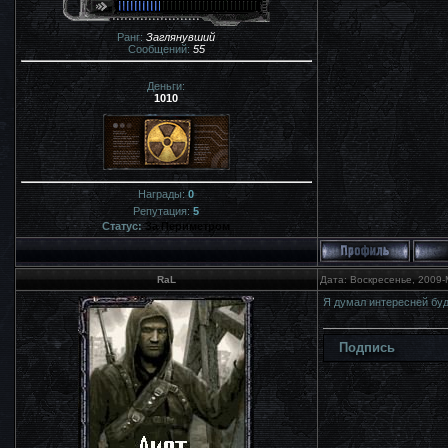
Ранг:
Заглянувший
Сообщений:
55
Деньги:
1010
Награды:
0
Репутация:
5
Статус:
За Периметром
RaL
Дата: Воскресенье, 2009-
Я думал интересней буд
Подпись