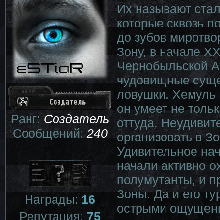
Их называют стал
которые сквозь п
до зубов миротво
Зону, в начале X
Чернобыльской АЭ
чудовищные суще
ловушки. Хемуль 
он умеет не тольк
Ранг:
Создатель
оттуда. Неудивит
Сообщений:
240
организовать в З
Удивительное нач
начали активно о
полумутанты, и п
Зоны. Да и его ту
Награды:
16
острыми ощуще
Репутация:
75