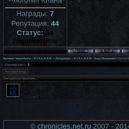
Награды:
7
Репутация:
44
Статус:
За
Периметром
Хроники Чернобыля
»
S.T.A.L.K.E.R.
»
Литература
»
S.T.A.L.K.E.R.: Зона Поражения
(Орехов В
1
Страница
1
из
1
Сегодня нас посетили...
©
chronicles.net.ru
2007 - 201