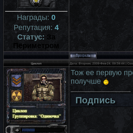
Награды:
0
Репутация:
4
Статус:
За
Периметром
Циклоп
Дата: Вторник, 2009-Фев-24, 09:59:44 | С
Тож ее первую про
получше
Подпись