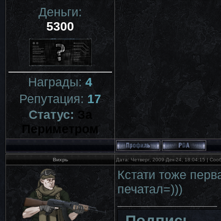
Деньги:
5300
Награды:
4
Репутация:
17
Статус:
За
Периметром
Вихрь
Дата: Четверг, 2009-Дек-24, 18:04:15 | Со
Кстати тоже перв
печатал=)))
Подпись