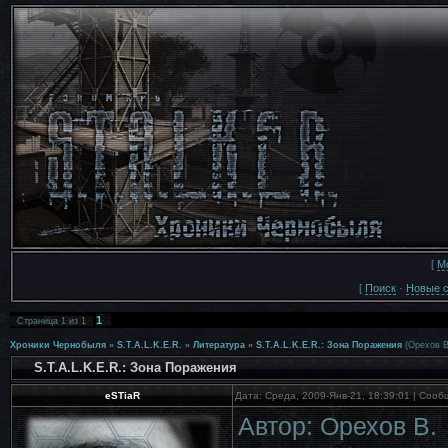
[
М
[
Поиск
·
Новые 
1
Страница
1
из
1
Хроники Чернобыля
»
S.T.A.L.K.E.R.
»
Литература
»
S.T.A.L.K.E.R.: Зона Поражения
(Орехов В
S.T.A.L.K.E.R.: Зона Поражения
eSTiaR
Дата: Среда, 2009-Янв-21, 18:39:01 | Соо
Автор: Орехов В.