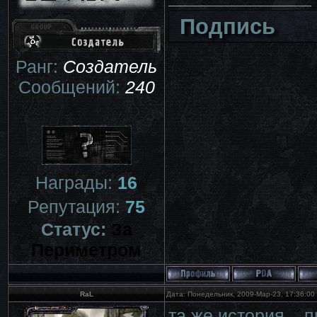
Подпись
Ранг:
Создатель
Сообщений:
240
Награды:
16
Репутация:
75
Статус:
За
Периметром
RaL
Дата: Понедельник, 2009-Мар-23, 17:36:0
та же история... 