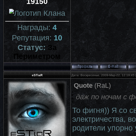
19150
Награды:
4
Репутация:
10
Статус:
За
Периметром
eSTiaR
Дата: Воскресенье, 2009-Мар-22, 12:19:45
Quote
(
RaL
)
даж по ночам с ф
То фигня)) Я со с
электричества, в
родители упорно 