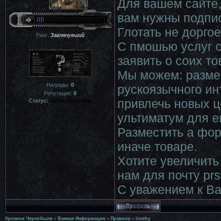
Для вашем сайте,
вам нужны подпис
Глотать не доргое
Ранг:
Заглянувший
С пмошью услуг с
заявить о соих то
Мы можем: разме
Награды:
0
рускоязычного ин
Репутация:
0
привлечь новых ц
Статус:
За Периметром
ультиматум для е
Разместить а фор
иначе товаре.
Хотите увеличить
нам для почту prs
С уважением к Вам
Хроники Чернобыля
»
Важная Информация
»
Правила
»
inceby