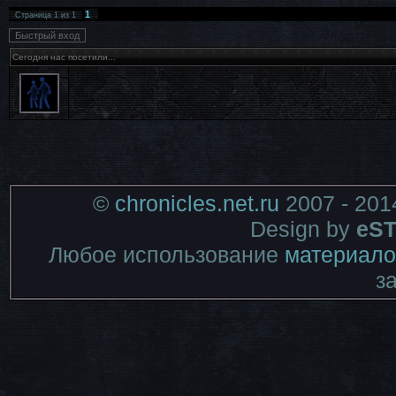
1
Страница
1
из
1
Сегодня нас посетили...
©
chronicles.net.ru
2007 - 201
Design by
eST
Любое использование
материало
з