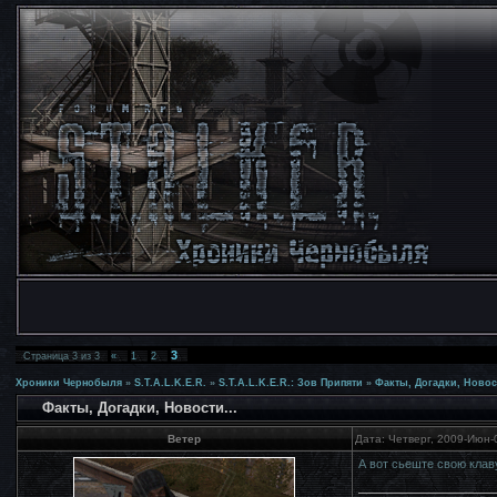
3
Страница
3
из
3
«
1
2
Хроники Чернобыля
»
S.T.A.L.K.E.R.
»
S.T.A.L.K.E.R.: Зов Припяти
»
Факты, Догадки, Новост
Факты, Догадки, Новости...
Ветер
Дата: Четверг, 2009-Июн-
А вот сьеште свою клав