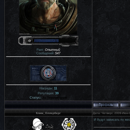
Ранг:
Опытный
Сообщений:
547
Награды:
11
Репутация:
39
Статус:
За Периметром
Клим_Оллерберг
Дата: Четверг, 2009-Июн-
И будут зависать по жес