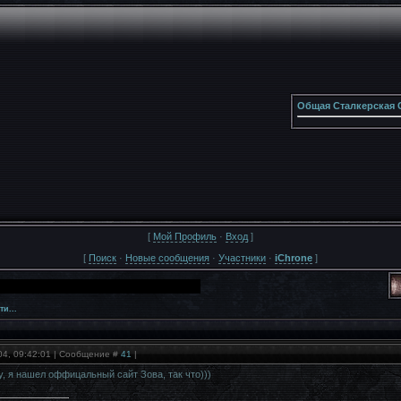
Общая Сталкерская 
[
Мой Профиль
·
Вход
]
[
Поиск
·
Новые сообщения
·
Участники
·
iChrone
]
и...
04, 09:42:01 | Сообщение #
41
|
у, я нашел оффицальный сайт Зова, так что)))