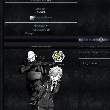
Деньги:
41.600
Награды:
6
Репутация:
20
Статус:
За Периметром
Клим_Оллерберг
Дата: Четверг, 2009-Июн-
Разрабы говорят что в з
Подпись