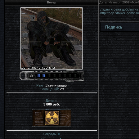
Ветер
Дата: Четверг, 2009-Июн-
Ладно я сеня добрый на 
http://cop.stalker-game.ru
Подпись
Ранг:
Заглянувший
Сообщений:
28
Деньги:
3 800 руб.
Награды:
0