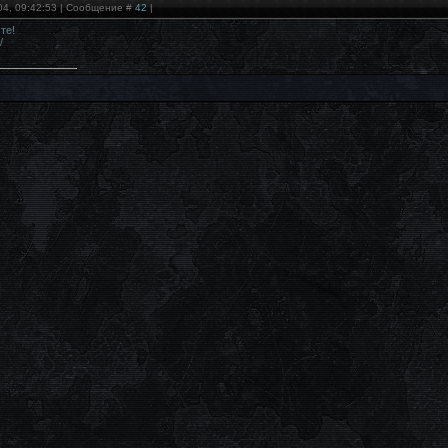
04, 09:42:53 | Сообщение #
42
|
те!
/