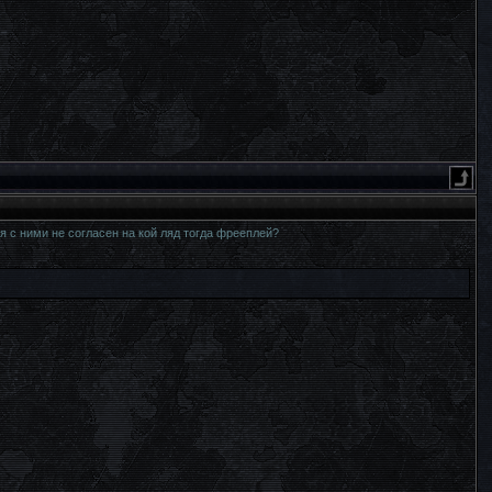
 я с ними не согласен на кой ляд тогда фрееплей?