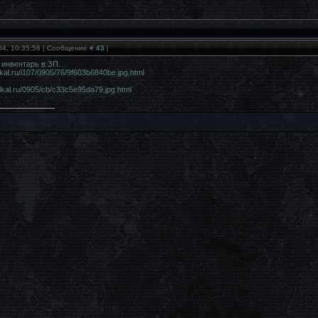
04, 10:35:58 | Сообщение #
43
|
 инвентарь в ЗП.
dikal.ru/i107/0905/76/9f603b6840be.jpg.html
adikal.ru/0905/cb/c33c5e95da79.jpg.html