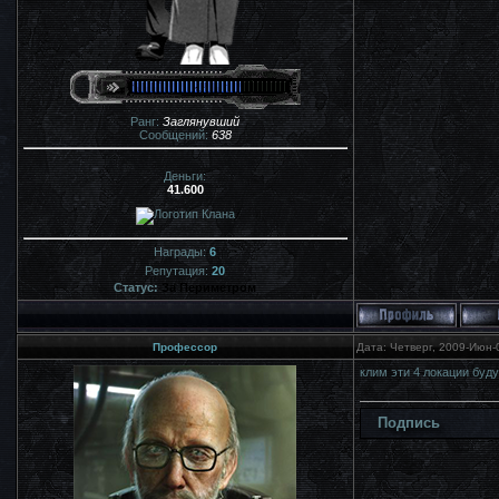
Ранг:
Заглянувший
Сообщений:
638
Деньги:
41.600
Награды:
6
Репутация:
20
Статус:
За Периметром
Профессор
Дата: Четверг, 2009-Июн-
клим эти 4 локации буд
Подпись