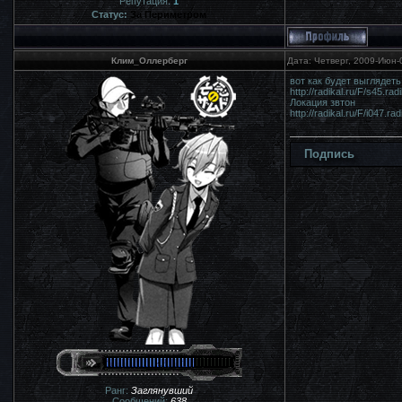
Репутация:
1
Статус:
За Периметром
Клим_Оллерберг
Дата: Четверг, 2009-Июн-
вот как будет выглядеть
http://radikal.ru/F/s45.ra
Локация звтон
http://radikal.ru/F/i047.r
Подпись
Ранг:
Заглянувший
Сообщений:
638