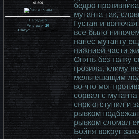
41.600
бедро противника
мутанта так, сло
Награды:
6
Густая и вонючая
Репутация:
20
все было нипочем
Статус:
За Периметром
нанес мутанту ещ
нижнией части жи
Опять без толку 
грозила, климу не
мельтешащим лоды
во что мог против
сорвал с мутанта
снрк отступил и 
рывком подбежал 
рывком сломал е
Бойня вокруг зак