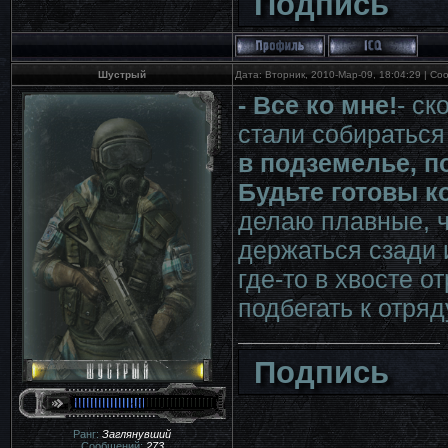
Подпись
Шустрый
Дата: Вторник, 2010-Мар-09, 18:04:29 | С
- Все ко мне!
- с
стали собираться
в подземелье, п
Будьте готовы ко
делаю плавные, ч
держаться сзади 
где-то в хвосте о
подбегать к отряду
Подпись
Ранг:
Заглянувший
Сообщений:
273