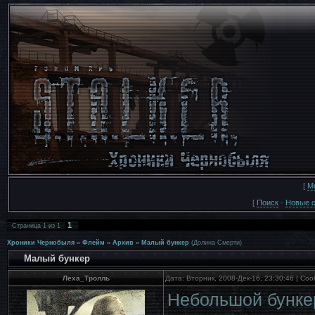
[
М
[
Поиск
·
Новые 
1
Страница
1
из
1
Хроники Чернобыля
»
Флейм
»
Архив
»
Малый бункер
(Долина Смерти)
Малый бункер
Леха_Тролль
Дата: Вторник, 2008-Дек-16, 23:30:46 | С
Небольшой бункер