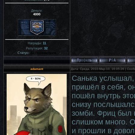
Деньги:
4000
Награды:
11
Репутация:
32
Статус:
За Периметром
adamant
Дата: Среда, 2010-Мар-10, 16:05:26 | Соо
Санька услышал, 
пришёл в себя, о
пошёл внутрь этог
снизу послышался
зомби. Фриц был 
слишком много. О
и прошли в довол