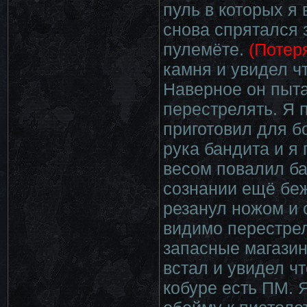
пуль в которых я 
снова спрятался 
пулемёте.
(Потер
камня и увидел ч
Наверное он пыта
перестрелять. Я 
приготовил для б
рука бандита и я
весом повалил ба
сознании ещё беж
резанул ножом и 
видимо перестре
запасные магазин
встал и увидел чт
кобуре есть ПМ. 