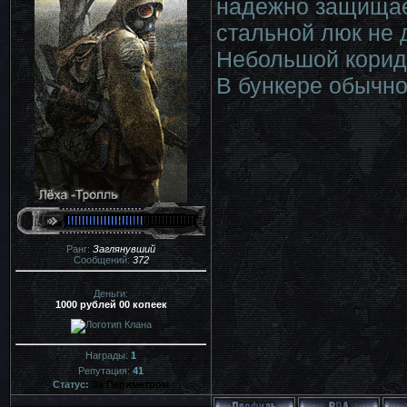
надежно защищает
стальной люк не 
Небольшой коридо
В бункере обычно
Ранг:
Заглянувший
Сообщений:
372
Деньги:
1000 рублей 00 копеек
Награды:
1
Репутация:
41
Статус:
За Периметром