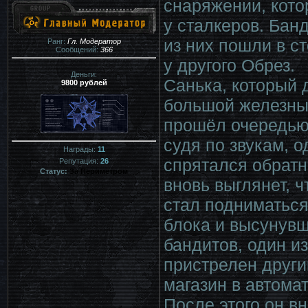
снаряжении, кото
у сталкеров. Бан
из них пошли в ст
Ранг:
Гл. Модератор
Сообщений:
366
у другого Обрез.
Деньги:
Санька, который д
9800 рублей
большой железный
прошёл очередью 
судя по звукам, о
Награды:
11
спрятался обратн
Репутация:
26
Статус:
За Периметром
вновь выглянет, ч
стал подниматься 
блока и высунувш
бандитов, один из
пристрелен други
магазин в автома
После этого он в