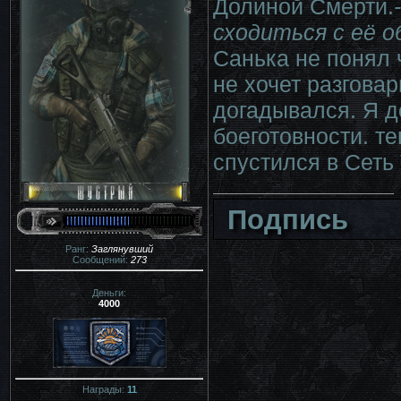
Долиной Смерти.
сходиться с её 
Санька не понял 
не хочет разговар
догадывался. Я д
боеготовности. те
спустился в Сеть 
Подпись
Ранг:
Заглянувший
Сообщений:
273
Деньги:
4000
Награды:
11