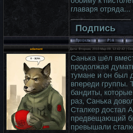
обойму к пистоле
главаря отряда...
Подпись
adamant
Дата: Вторник, 2010-Мар-09, 12:42:42 | С
Санька шёл вмест
продолжая думать
тумане и он был 
впереди группы. 
бандиты, которые 
раз, Санька дово
Сталкер достал А
предвещающий бит
превышали сталке