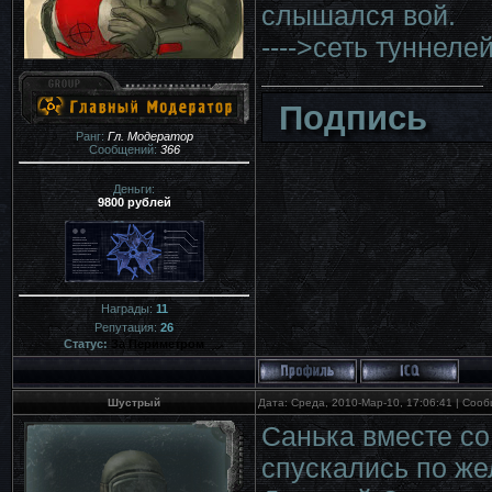
слышался вой.
---->сеть туннеле
Подпись
Ранг:
Гл. Модератор
Сообщений:
366
Деньги:
9800 рублей
Награды:
11
Репутация:
26
Статус:
За Периметром
Шустрый
Дата: Среда, 2010-Мар-10, 17:06:41 | Соо
Санька вместе со
спускались по же