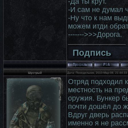
-Да ты крут.
-И сам не думал ч
-Ну что к нам вы
можем итди обрат
------->>>Дорога.
Подпись
Шустрый
Дата: Понедельник, 2010-Мар-08, 21:44:3
Отряд подходил к
местность на пре
оружия. Бункер б
почти дошёл до ж
Вдруг дверь расп
именно я не расс