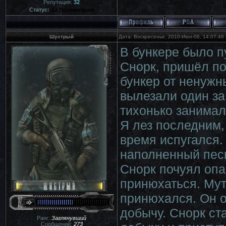
Репутация:
32
Статус:
За Периметром
Шустрый
Дата: Воскресенье, 2010-Июн-06, 14:07:46
В бункере было пу
Снорк, пришёл п
бункер от ненужн
вылезали один за
тихонько занимал
Я лез последним, 
время испугался.
наполненный песк
Снорк почуял опа
принюхаться. Мут
принюхался. Он 
добычу. Снорк ст
Ранг:
Заглянувший
Сообщений:
273