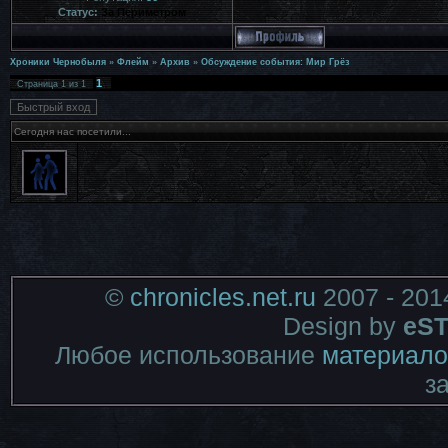
Статус:
За Периметром
Хроники Чернобыля
»
Флейм
»
Архив
»
Обсуждение события: Мир Грёз
1
Страница
1
из
1
Сегодня нас посетили...
©
chronicles.net.ru
2007 - 201
Design by
eST
Любое использование
материало
з