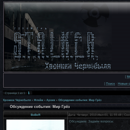
[
М
[
Поиск
·
Новые 
1
Страница
1
из
1
Хроники Чернобыля
»
Флейм
»
Архив
»
Обсуждение события: Мир Грёз
Обсуждение события: Мир Грёз
BoBeR
Дата: Четверг, 2010-Июл-01, 11:55:48 | С
Обсуждаем. Задаем вопросы.