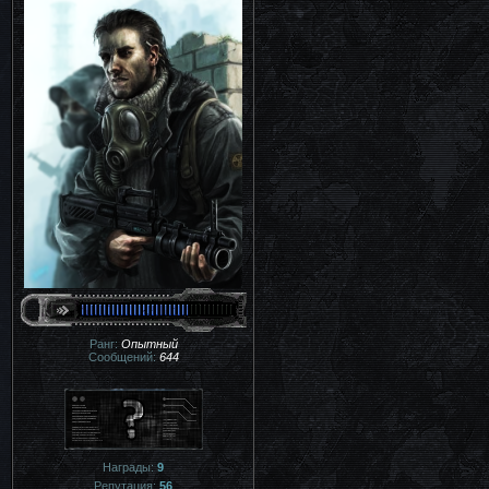
Ранг:
Опытный
Сообщений:
644
Награды:
9
Репутация:
56