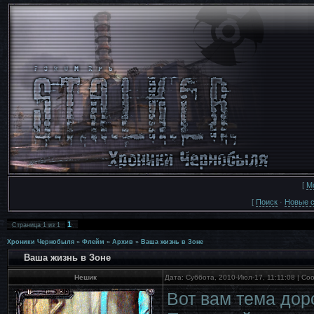
[
М
[
Поиск
·
Новые 
1
Страница
1
из
1
Хроники Чернобыля
»
Флейм
»
Архив
»
Ваша жизнь в Зоне
Ваша жизнь в Зоне
Нешик
Дата: Суббота, 2010-Июл-17, 11:11:08 | С
Вот вам тема дор