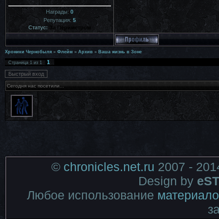
Награды:
0
Репутация:
5
Статус:
За Периметром
Хроники Чернобыля
»
Флейм
»
Архив
»
Ваша жизнь в Зоне
1
Страница
1
из
1
Сегодня нас посетили...
©
chronicles.net.ru
2007 - 201
Design by
eST
Любое использование
материало
з