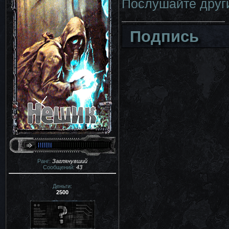
Послушайте други
Подпись
Ранг:
Заглянувший
Сообщений:
43
Деньги:
2500