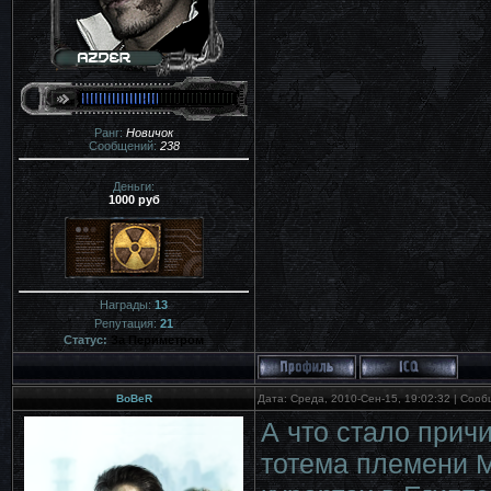
Ранг:
Новичок
Сообщений:
238
Деньги:
1000 руб
Награды:
13
Репутация:
21
Статус:
За Периметром
BoBeR
Дата: Среда, 2010-Сен-15, 19:02:32 | Соо
А что стало прич
тотема племени 