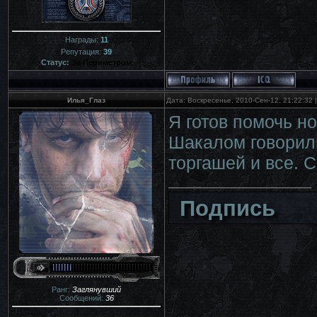
Награды:
11
Репутация:
39
Статус:
За Периметром
Илья_Глаз
Дата: Воскресенье, 2010-Сен-12, 21:22:32
Я готов помочь но
Шакалом говорили
торгашей и все. 
Подпись
Ранг:
Заглянувший
Сообщений:
36