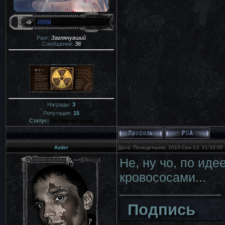
Ранг:
Заглянувший
Сообщений:
36
Награды:
3
Репутация:
15
Статус:
За Периметром
Azder
Дата: Понедельник, 2010-Сен-13, 21:33:00
Не, ну чо, по иде
кровососами...
Подпись