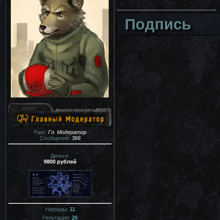
Подпись
Ранг:
Гл. Модератор
Сообщений:
366
Деньги:
9800 рублей
Награды:
11
Репутация:
26