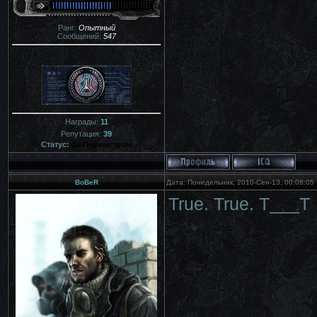
Ранг:
Опытный
Сообщений:
547
Награды:
11
Репутация:
39
Статус:
За Периметром
BoBeR
Дата: Понедельник, 2010-Сен-13, 00:08:05
True. True. T___T