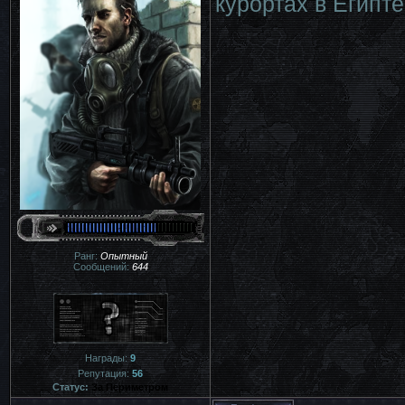
курортах в Египт
Ранг:
Опытный
Сообщений:
644
Награды:
9
Репутация:
56
Статус:
За Периметром