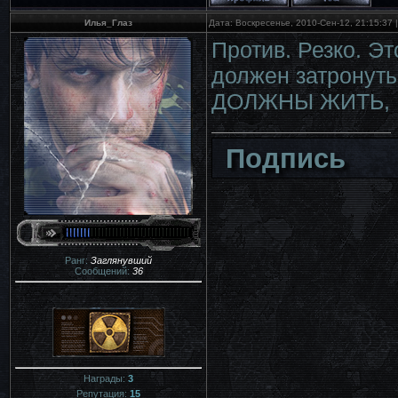
Илья_Глаз
Дата: Воскресенье, 2010-Сен-12, 21:15:37
Против. Резко. Эт
должен затронут
ДОЛЖНЫ ЖИТЬ, 
Подпись
Ранг:
Заглянувший
Сообщений:
36
Награды:
3
Репутация:
15