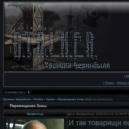
[
М
[
Поиск
·
Новые 
1
Страница
1
из
1
Хроники Чернобыля
»
Флейм
»
Архив
»
Перемещение Зоны
(Миф или реальность)
Перемещение Зоны
Профессор
Дата: Воскресенье, 2010-Сен-12, 21:09:07
И так товарищи е