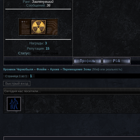
Ранг:
Заглянувший
Сообщений:
36
Награды:
3
Репутация:
15
Статус:
За Периметром
Хроники Чернобыля
»
Флейм
»
Архив
»
Перемещение Зоны
(Миф или реальность)
1
Страница
1
из
1
Сегодня нас посетили...