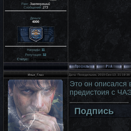
Ранг:
Заглянувший
Сообщений:
273
Деньги:
4000
Награды:
11
Репутация:
32
Статус:
За Периметром
Илья_Глаз
Дата: Понедельник, 2010-Сен-13, 21:19:36
Это он описался 
предистоия с ЧА
Подпись