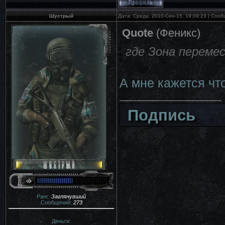
Шустрый
Дата: Среда, 2010-Сен-15, 19:09:23 | Соо
Quote
(
Феникс
)
где Зона переме
А мне кажется чт
Подпись
Ранг:
Заглянувший
Сообщений:
273
Деньги: