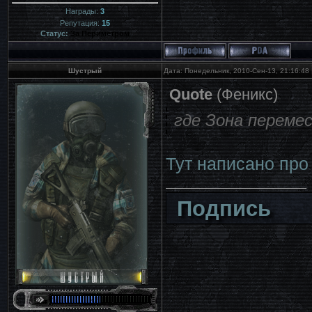
Награды:
3
Репутация:
15
Статус:
За Периметром
Шустрый
Дата: Понедельник, 2010-Сен-13, 21:16:48
Quote
(
Феникс
)
где Зона переме
Тут написано пр
Подпись