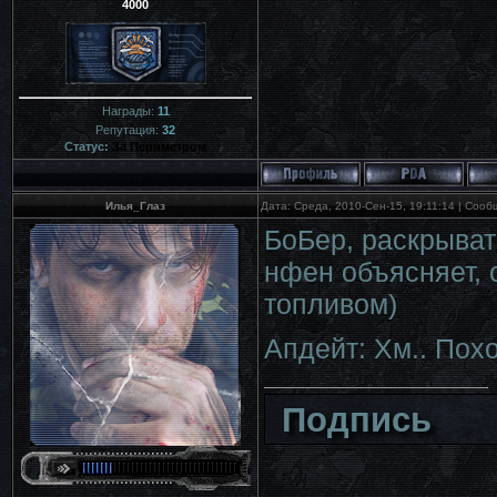
4000
Награды:
11
Репутация:
32
Статус:
За Периметром
Илья_Глаз
Дата: Среда, 2010-Сен-15, 19:11:14 | Соо
БоБер, раскрывать
нфен объясняет, 
топливом)
Апдейт: Хм.. Пох
Подпись