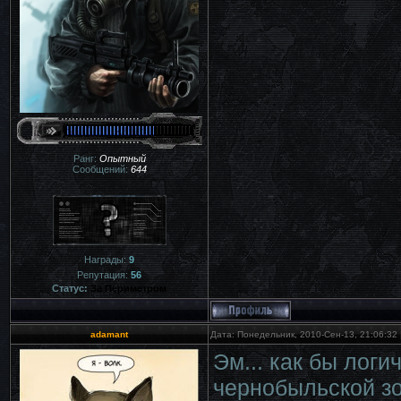
Ранг:
Опытный
Сообщений:
644
Награды:
9
Репутация:
56
Статус:
За Периметром
adamant
Дата: Понедельник, 2010-Сен-13, 21:06:32
Эм... как бы логи
чернобыльской зо