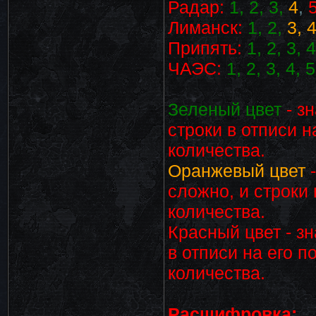
Радар:
1, 2, 3,
4
,
Лиманск:
1, 2,
3, 
Припять:
1, 2, 3, 4
ЧАЭС:
1, 2, 3, 4, 5
Зеленый цвет
- з
строки в отписи н
количества.
Оранжевый цвет
сложно, и строки 
количества.
Красный цвет
- з
в отписи на его п
количества.
Расшифровка: