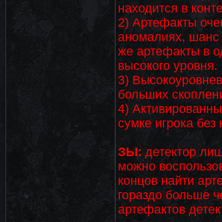
находится в конт
2) Артефакты оче
аномалиях, шанс 
же артефакты в о
высокого уровня.
3) Высокоуровне
больших скоплен
4) Активированн
сумке игрока без
ЗЫ:
детектор лиш
можно воспользов
концов найти арте
гораздо больше ч
артефактов детек