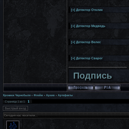
Подпись
Хроники Чернобыля
»
Флейм
»
Архив
»
Артефакты
1
Страница
1
из
1
Сегодня нас посетили...