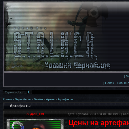
[
М
[
Поиск
·
Новые 
1
Страница
1
из
1
Хроники Чернобыля
»
Флейм
»
Архив
»
Артефакты
Артефакты
Андрей_159
Дата: Суббота, 2011-Окт-01, 00:16:19 | С
Цены на артефакт