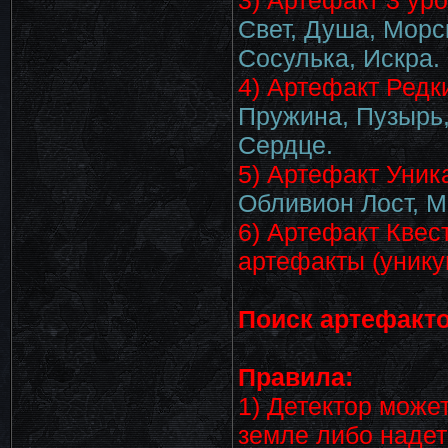
3) Артефакт 3 ур
Свет, Душа, Морс
Сосулька, Искра.
4) Артефакт Редк
Пружина, Пузырь,
Сердце.
5) Артефакт Уни
Обливион Лост, М
6) Артефакт Квес
артефакты (уник
Поиск артефакто
Правила:
1) Детектор може
земле либо надет