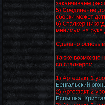
заканчиваем рас
5) Соединение др
сборки может дат
6) Сталкер никогд
минимум на руке 
Сделано основыва
Также возможно н
со сталкером.
1) Артефакт 1 ур
Бенгальский огон
2) Артефакт 2 ур
Вспышка, Кристал