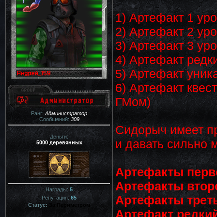
1) Артефакт 1 уро
2) Артефакт 2 ур
3) Артефакт 3 ур
4) Артефакт редк
5) Артефакт уник
6) Артефакт кве
ГМом)
Ранг:
Администратор
Сообщений:
309
Сидорыч имеет пр
Деньги:
и давать сильно 
5000 деревянных
Артефакты перво
Артефакты второ
Награды:
5
Артефакты треть
Репутация:
65
Статус:
За Периметром
Артефакт редкий