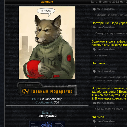
adamant
Дата: Вторник, 2012-Ноя-
Quote
(
Croadden
)
в форме запятой на щ
Повторение. Надо убрат
Quote
(
Croadden
)
Отец покинул семью 
В данном виде эта фраз
покинул семью когда Вл
Quote
(
Croadden
)
не о чем.
Н
и
о чём.
Quote
(
Croadden
)
Решение было принято 
небольшого переезда,
Я правильно понимаю, ч
заработать денег? Возни
1. А чем же ему так не 
2. В колледже кое-какие
Ранг:
Гл. Модератор
Сообщений:
366
Quote
(
Croadden
)
Как бы там не было
Деньги:
9800 рублей
Н
и
было.
Quote
(
Croadden
)