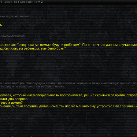
06, 14:04:48 | Сообщение #
2
|
еке в форме запятой
ь.
в самом детстве
а означает "отец покинул семью, будучи ребёнком". Понятно, что в данном случае име
ад был совсем ребёнком: ему было 6 лет".
очень быстро. "Продержусь в Зоне, заработаю, вернусь и начну счастливую жизнь" - про
 решив, что остальное он добудет позже.
еловек, который имел специальность программиста, решил скрыться от армии, отправ
кает два вопроса:
угодила армия?
 знания он таки получить должен был, так что же мешало ему устроиться по специальн