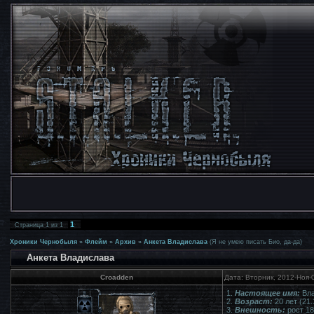
1
Страница
1
из
1
Хроники Чернобыля
»
Флейм
»
Архив
»
Анкета Владислава
(Я не умею писать Био, да-да)
Анкета Владислава
Croadden
Дата: Вторник, 2012-Ноя-
1.
Настоящее имя:
Вла
2.
Возраст:
20 лет (21.
3.
Внешность:
рост 18