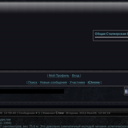
Общая Сталкерская 
[
Мой Профиль
·
Вход
]
[
Поиск
·
Новые сообщения
·
Участники
·
iChrone
]
Стим
06, 12:59:46 | Сообщение #
1
| Изменил
-
Вторник, 2012-Ноя-06, 13:30:19
дислав
11.1994)
7 сантиметров, вес 75.6 кг. Это довольно симпатичный молодой человек атлетическог