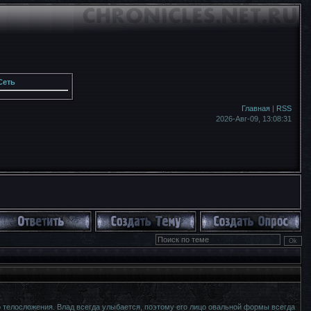
Сеть
Главная
|
RSS
2026-Авг-09,
13:08:31
о телосложения. Влад всегда улыбается, поэтому его лицо овальной формы всегда