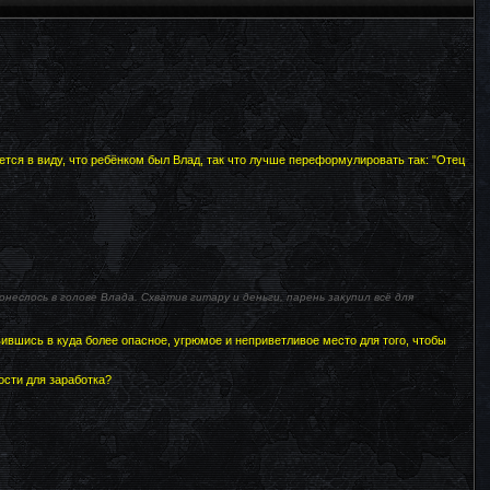
ется в виду, что ребёнком был Влад, так что лучше переформулировать так: "Отец
неслось в голове Влада. Схватив гитару и деньги, парень закупил всё для
ившись в куда более опасное, угрюмое и неприветливое место для того, чтобы
ости для заработка?