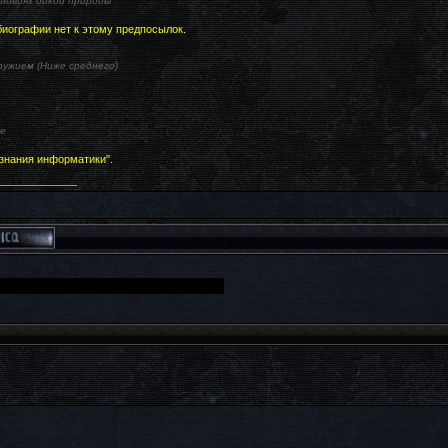
словиях дикой природы
биографии нет к этому предпосылок.
ужием (Ниже среднего)
е
знания информатики".