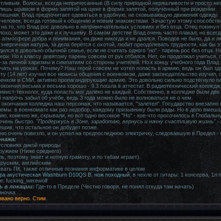
тливым. Волосы, всегда непричесанные (В силу природной неряшливости и просто нехва
лишь шрамом в форме запятой на щеке в форме запятой, полученный при рождении.
пешная. Влад предпочитает одеваться в удобную, не сковывающую движения одежду.
человек, всегда готовый к общению и новым знакомствам. Зачастую этому способство
 на то, что Влад рос довольно в непримечательных условиях и без отца. Отец покинул
охо, может это даже и к лучшему. В самом детстве Влад очень часто плакал, но всегд
 атмосфере добра и понимания, он даже никогда и не дрался. Поводов не было, да и лю
энергичная натура, за дела берётся с охотой, любит преодолевать трудности, как бы э
ился в довольно обычной семье, если не считать одного "но" - парень рос без отца. Н
ери. Но к классу девятому парень совсем от рук отбился. Нет, он продолжал учиться, 
-за личной харизмы и симпатиям со стороны учителей. Но к концу учебного года Влад
чать на уроках. Почему? Наш герой совсем не хотел попасть в армию, ведь он был здо
ту (14 лет) изучил все нюансы общения с военкомом, даже законодательство изучил, с
военком и СМИ, активно пропагандирующие армию. Это довольно сильно подстегнуло парн
 окончил весьма и весьма хорошо - 9.3 пошла в аттестат. В радиотехнический колледж,
ммист-технолог, куда попасть мог далеко не каждый. Собственно, в колледже были две
 напрочь забыл об учёбе, ведь 3 года можно было не волноваться не о чем.
 окончания колледжа наш персонаж, что называется, "залетел". Государство внезапн
лемы: в военкомате как раз недобор, каждому призывнику были рады. Но в дело вмеш
, конечно же, скрывали, но вот одно весомое "Но" - кое-что просочилось в Глобальн
очень быстро.
"Продержусь в Зоне, заработаю, вернусь и начну счастливую жизнь" - 
ешив, что остальное он добудет позже.
рню очень повезло, и он успел на предпоследнюю электричку, следовавшую в Предел - 
нажа:
условиях дикой природы
ружием (Ниже среднего)
ль, поэтому знает и нотную грамоту, и по табам играет).
аруским, английским
вать ПК, также отличные познания информатике в целом
ра акустическая Washburn D10QS B
,
нож походный
, в чехле от гитары: 1 консерва, 1л 
: fucking_werewolf
ь в локации:
Где-то в Пределе (Честно говоря, не понял откуда там начать)
иночка
звано верно. Стим.