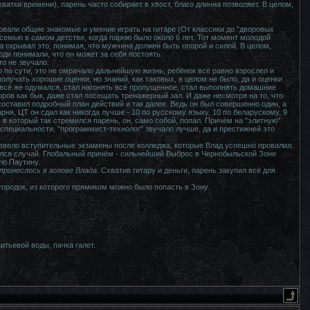
тки времени), парень часто собирает в хвост, благо длинна позволяет. В целом,
вали общие знакомые и умение играть на гитаре (От классики до "дворовых
 семью в самом детстве, когда парню было около 6 лет. Тот момент молодой
а скрывал это, понимая, что мужчина должен быть опорой и силой. В целом,
ди понимали, что он может за себя постоять.
то не звучало.
о по сути, это не омрачало дальнейшую жизнь, ребёнок всё равно взрослел и
получать хорошие оценки, но знаний, как таковых, в целом не было, да и оценки
 всё же одумался, стал нагонять всё пропущенное, стал выполнять домашние
ров как бык, даже стал посещать тренажерный зал. И даже несмотря на то, что
оставил подробный план действий и так далее. Ведь он был совершенно один, а
я, ЦТ он сдал как никогда лучше - 10 по русскому языку, 10 по беларускому, 9
 в который так стремился парень, он, само собой, попал. Причём на "элитную"
 специальности, "программист-технолог" звучало лучше, да и престижней это
о ввело вступительные экзамены после колледжа, которые Влад успешно провалил.
ался случай. Глобальный причём - сильнейший Выброс в Чернобыльской Зоне
ую Паутину.
пронеслось в голове Влада
. Схватив гитару и деньги, парень закупил всё для
городок, из которого прямиком можно было попасть в Зону.
питьевой воды, пачка галет.