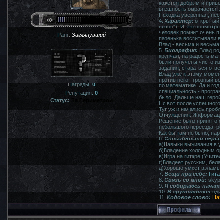
кажется добрым и приве
внешность омрачается 
Походка уверенная, нес
4.
Характер:
открытый 
песен"). И это несмотря
человек помнит очень пл
Ранг:
Заглянувший
паренька воспитывали в
Влад - весьма и весьма 
5.
Биография:
Влад род
крепчал, на радость мат
были получены чисто из
задания, стараться отве
Влад уже к этому момен
против него - грозный 
Награды:
0
по математике. Да и год
специальность - програ
Репутация:
0
было. Дальше наш герой
Статус:
За Периметром
Но вот после успешного
Тут уж и начались проб
Отчуждения. Информацию
Решение было принято 
небольшого переезда, р
Как бы там не было, па
6.
Способности персо
а)Навыки выживания в 
б)Владение холодным о
в)Игра на гитаре (Учите
г)Владеет русским, бел
д)Хорошо умеет взламы
7.
Вещи при себе:
Гита
8.
Связь со мной:
skype
9.
Я собираюсь начат
10.
В группировке:
од
11.
Кодовое слово:
На