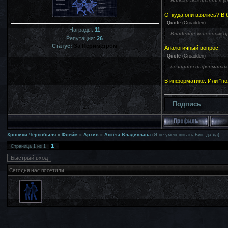
Навыки выживания в у
Откуда они взялись? В 
Quote
(
Croadden
)
Награды:
11
Владение холодным ор
Репутация:
26
Статус:
За Периметром
Аналогичный вопрос.
Quote
(
Croadden
)
познания информатик
В информатике. Или "по
Подпись
Хроники Чернобыля
»
Флейм
»
Архив
»
Анкета Владислава
(Я не умею писать Био, да-да)
1
Страница
1
из
1
Сегодня нас посетили...