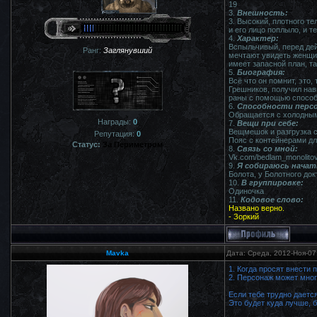
19
3.
Внешность:
3. Высокий, плотного те
и его лицо поплыло, и т
4.
Характер:
Вспыльчивый, перед дей
Ранг:
Заглянувший
мечтают увидеть женщин
имеет запасной план, та
5.
Биография:
Всё что он помнит, это,
Грешников, получил нав
раны с помощью способно
6.
Способности персо
Обращается с холодным 
Награды:
0
7.
Вещи при себе:
Вещмешок и разгрузка с
Репутация:
0
Пояс с контейнерами дл
Статус:
За Периметром
8.
Связь со мной:
Vk.com/bedlam_monolito
9.
Я собираюсь начат
Болота, у Болотного док
10.
В группировке:
Одиночка
11.
Кодовое слово:
Названо верно.
- Зоркий
Mavka
Дата: Среда, 2012-Ноя-07
1. Когда просят внести 
2. Персонаж может много
Если тебе трудно даетс
Это будет куда лучше, 