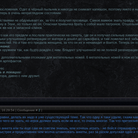
лосложения. Одет в чёрный пыльник и никогда не снимает капюшон, поэтому никто и ни
еперь в очень неприглядном состоянии.
ствиями не обдумывает их, за что и получил прозвище. Самое важное знать правду, ч
у в Зоне, но только не он. Опасная привычка брать с собой мало патронов. Отшельни
к же как и запасной клинок.
 то как его предали и послали практически на смерть, где он и получил сильные химиче
ыки улучшенной регенерации от матери и дошёл до саркофага, и там пожелал всё забыт
стей. Но и там его предала женщина, за что он их и ненавидит и боится. Теперь он х
нажа:
оружием так, как будто рождён с ним. Владеет улучшенной но не полной регенерацие
 дополнительными отсеками для метательных ножей. 6 метательных ножей и нож из за
я артефактов.
vec
ь в локации:
тора, давно с ним дружит.
, 16:29:54 | Сообщение #
2
|
правки, делать их надо в уже существующей теме. Так что одну я таки удалю, скажи ка
 чего не знать, но игрок должен знать если не все, то очень многое. Так что претензия 
я анкета или ты еще сам не совсем знаешь, кем хочешь играть - не бойся спрашивать 
быстрее и продуктивнее чем молча штамповать анкеты, раз за разом допуская одни и т