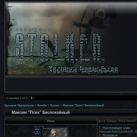
1
Страница
1
из
1
Хроники Чернобыля
»
Флейм
»
Архив
»
Максим "Псих" Беспокойный
Максим "Псих" Беспокойный
Псих
Дата: Среда, 2012-Ноя-07
1.
Настоящее имя:
Максим Беспокойный, П
2.
Возраст