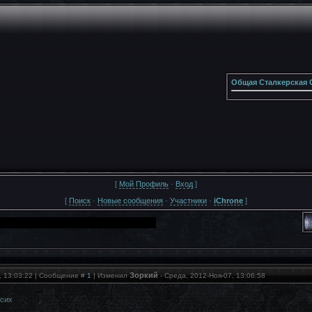
Общая Сталкерская 
[
Мой Профиль
·
Вход
]
[
Поиск
·
Новые сообщения
·
Участники
·
iChrone
]
Зоркий
, 13:03:22 | Сообщение #
1
| Изменил
-
Среда, 2012-Ноя-07, 13:06:58
сих