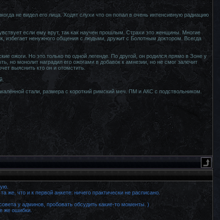
когда не видел его лица. Ходят слухи что он попал в очень интенсивную радиацию
увствует если ему врут, так как научен прошлым. Страхи это женщины. Многие
к, избегает ненужного общения с людьми, дружит с Болотным доктором. Всегда
ские ожоги. Но это только по одной легенде. По другой, он родился прямо в Зоне у
ь, но монолит наградил его ожогами в добавок к амнезии, но не смог залечит
очет выяснить кто он и отомстить.
й.
калённой стали, размера с короткий римский меч. ПМ и АКС с подствольником.
кую.
та же, что и к первой анкете: ничего практически не расписано.
совета у админов, пробовать обсудить какие-то моменты. )
е же ошибки.