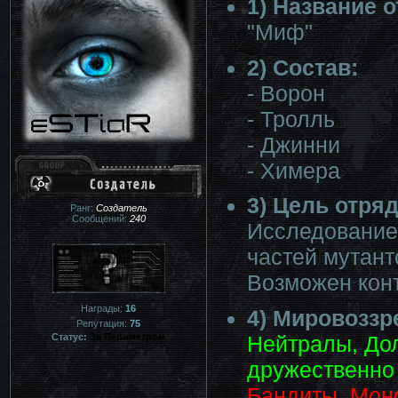
1) Название о
"Миф"
2) Состав:
- Ворон
- Тролль
- Джинни
- Химера
3) Цель отряд
Ранг:
Создатель
Сообщений:
240
Исследование
частей мутант
Возможен кон
Награды:
16
4) Мировоззр
Репутация:
75
Статус:
За Периметром
Нейтралы, Дол
дружественно
Бандиты, Моно