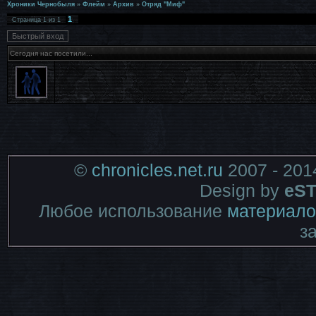
Хроники Чернобыля
»
Флейм
»
Архив
»
Отряд "Миф"
1
Страница
1
из
1
Сегодня нас посетили...
©
chronicles.net.ru
2007 - 201
Design by
eST
Любое использование
материало
з