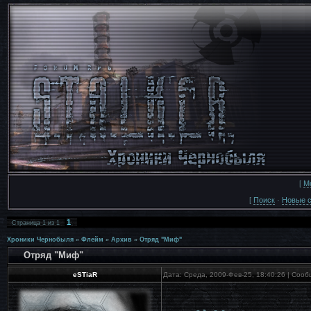
[
М
[
Поиск
·
Новые 
1
Страница
1
из
1
Хроники Чернобыля
»
Флейм
»
Архив
»
Отряд "Миф"
Отряд "Миф"
eSTiaR
Дата: Среда, 2009-Фев-25, 18:40:26 | Соо