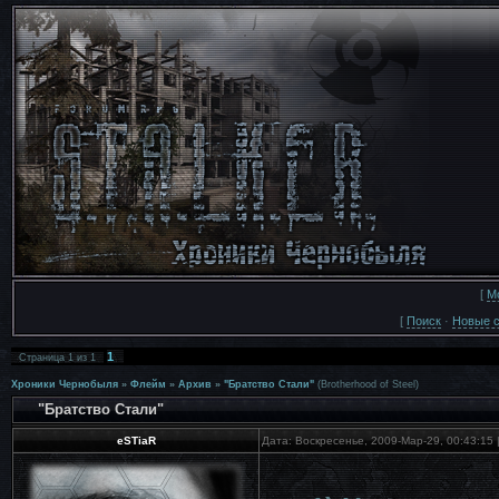
[
М
[
Поиск
·
Новые 
1
Страница
1
из
1
Хроники Чернобыля
»
Флейм
»
Архив
»
"Братство Стали"
(Brotherhood of Steel)
"Братство Стали"
eSTiaR
Дата: Воскресенье, 2009-Мар-29, 00:43:15