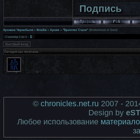
Подпись
Хроники Чернобыля
»
Флейм
»
Архив
»
"Братство Стали"
(Brotherhood of Steel)
1
Страница
1
из
1
Сегодня нас посетили...
©
chronicles.net.ru
2007 - 201
Design by
eST
Любое использование
материало
з