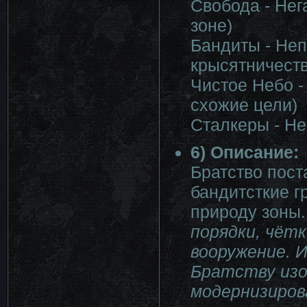
Свобода - Нег
зоне)
Бандиты - Не
крысятничеств
Чистое Небо -
схожие цели)
Сталкеры - Н
6) Описание:
Братство пост
бандитсткие г
природу зоны
порядки, чёт
вооружение. 
Братству изо
модернизиров