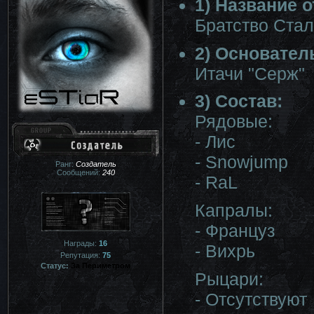
1) Название о
Братство Ста
2) Основател
Итачи "Серж"
3) Состав:
Рядовые:
- Лис
- Snowjump
Ранг:
Создатель
Сообщений:
240
- RaL
Капралы:
- Француз
Награды:
16
- Вихрь
Репутация:
75
Статус:
За Периметром
Рыцари:
- Отсутствуют