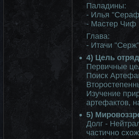
Паладины:
- Илья "Сера
- Мастер Чиф
Глава:
- Итачи "Серж
4) Цель отряд
Первичные це
Поиск Артефак
Второстепенн
Изучение при
артефактов, н
5) Мировоззр
Долг - Нейтра
частично схож