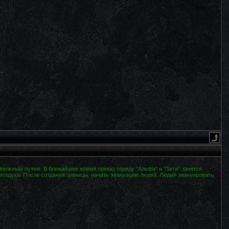
пельным путем. В ближайшее время приказ отряду "Альфа" и "Зета" занятся
воздуха. После создания границы, начать эвакуацию людей. Людей эвакуировать