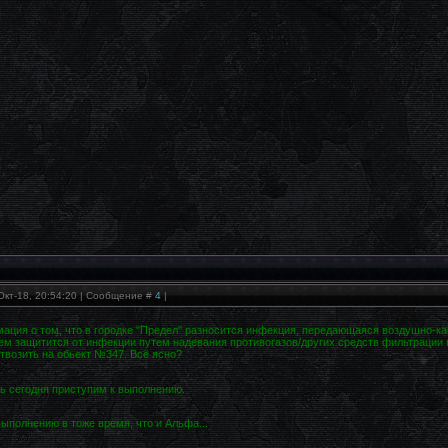
Окт-18, 20:54:20 | Сообщение #
4
|
ация о том, что в городке "Предел" разносится инфекция, передающаяся воздушно-ка
ем защитится от инфекции путем надевания противогазов/других средств фильтрации 
отвозить на обьект №347. Всё ясно?
ь сегодня приступим к выполнению.
выполнению в тоже время, что и Альфа...