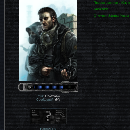
Предел оцеплен с Южной
База №9:
Отлично. Завтра будем 
Ранг:
Опытный
Сообщений:
644
Награды:
9