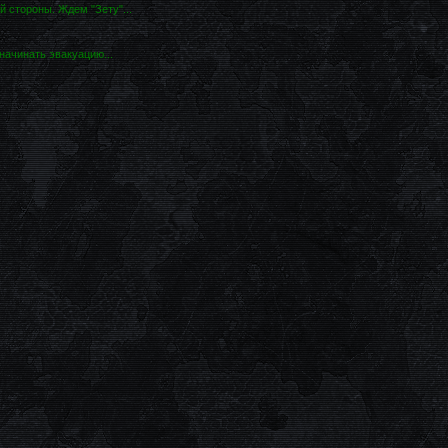
 стороны. Ждем "Зету"...
начинать эвакуацию...