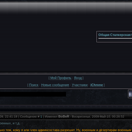
Общая Сталкерская 
[
Мой Профиль
·
Вход
]
[
Поиск
·
Новые сообщения
·
Участники
·
iChrone
]
BoBeR
09, 22:41:18 | Сообщение #
1
| Изменил
-
Воскресенье, 2009-Май-10, 00:26:52
енных, и т.д.
ко тем, кому я или член админсостава разрешит. Ну, военным и дезертирам-военным 