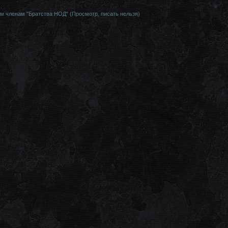
м членам "Братства НОД" (Просмотр, писать нельзя)