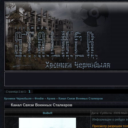
1
Страница
1
из
1
Хроники Чернобыля
»
Флейм
»
Архив
»
Канал Связи Военных Сталкеров
Канал Связи Военных Сталкеров
BoBeR
Дата: Суббота, 2009-Май-
Информации о рейдах во
Просмотр разрешен толь