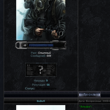
Ранг:
Опытный
Сообщений:
644
Награды:
9
Репутация:
56
Статус:
За Периметром
BoBeR
Дата: Воскресенье, 2009-
"Альфа":