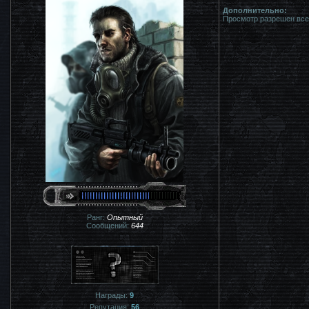
Дополнительно:
Просмотр разрешен все
Ранг:
Опытный
Сообщений:
644
Награды:
9
Репутация:
56