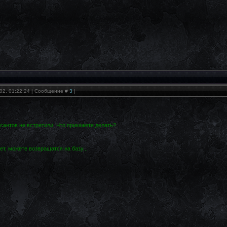
02, 01:22:24 | Сообщение #
3
|
сантов не встретили. Что прикажете делать?
т, можете возвращатся на базу...