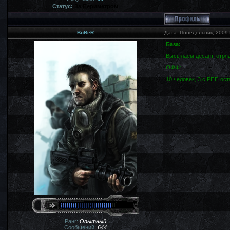
Статус:
За Периметром
BoBeR
Дата: Понедельник, 2009-
База:
Высылаем десант, отряд
ОФФ:
10 человек, 3 с РПГ, ос
Ранг:
Опытный
Сообщений:
644