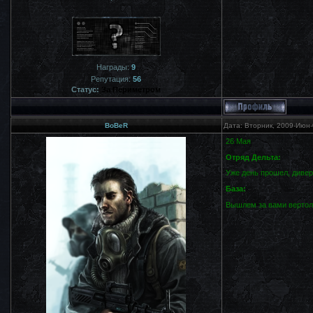
Награды:
9
Репутация:
56
Статус:
За Периметром
BoBeR
Дата: Вторник, 2009-Июн-
26 Мая
Отряд Дельта:
Уже день прошел, дивер
База:
Вышлем за вами вертоле