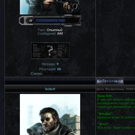
Ранг:
Опытный
Сообщений:
644
Награды:
9
Репутация:
56
Статус:
За Периметром
BoBeR
Дата: Воскресенье, 2009-
База №9:
К нам поступила информ
ограждением города. Вс
строго по документам, 
"Альфа":
Приказы ясны. В полноч
"Зета":
Всё ясно. Приступим к 