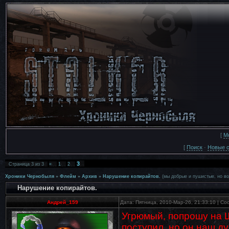
[
М
[
Поиск
·
Новые 
3
Страница
3
из
3
«
1
2
Хроники Чернобыля
»
Флейм
»
Архив
»
Нарушение копирайтов.
(мы добрые и пушистые, но во
Нарушение копирайтов.
Андрей_159
Дата: Пятница, 2010-Мар-26, 21:33:10 | С
Угрюмый, попрошу на Шу
поступил, но он наш ду