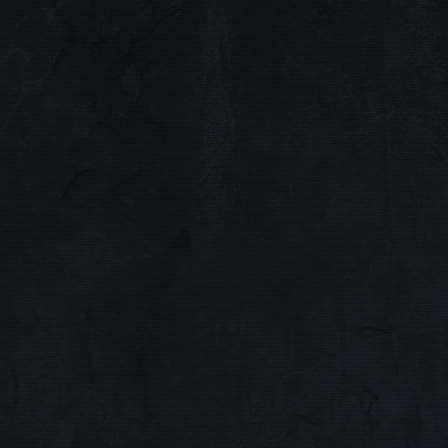
Наёмник (19:47:23 10/0
Да вот вроде и всё . 
разместить мой баннер
eSTiaR (19:47:52 10/01
Удачи