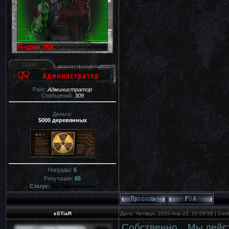
Ранг:
Администратор
Сообщений:
309
Деньги:
5000 деревянных
Награды:
5
Репутация:
65
Статус:
За Периметром
eSTiaR
Дата: Четверг, 2010-Апр-22, 20:09:58 | С
Собственно... Мы дейс