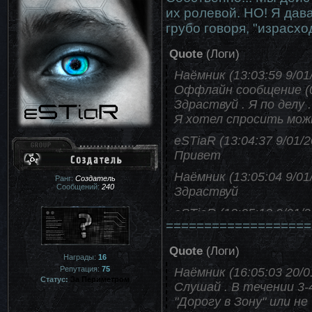
их ролевой. НО! Я дав
грубо говоря, "израсхо
Quote
(
Логи
)
Наёмник (13:03:59 9/01
Оффлайн сообщение (09
Здраствуй . Я по делу .
Я хотел спросить мож
eSTiaR (13:04:37 9/01/2
Привет
Наёмник (13:05:04 9/01
Ранг:
Создатель
Сообщений:
240
Здраствуй
eSTiaR (13:05:13 9/01/2
===================
Сам принцип ПДА? Да
Наёмник (13:06:14 9/01
Quote
(
Логи
)
Награды:
16
А нововведение "За П
Репутация:
75
Наёмник (16:05:03 20/0
Статус:
За Периметром
eSTiaR (13:06:22 9/01/2
Слушай . В течении 3
Нет
"Дорогу в Зону" или не