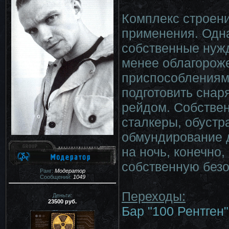
Комплекс строени
применения. Одна
собственные нуж
менее облагорож
приспособлениям
подготовить снар
рейдом. Собствен
сталкеры, обустр
обмундирование д
на ночь, конечно,
собственную безо
Ранг:
Модератор
Сообщений:
1049
Переходы:
Деньги:
23500 руб.
Бар "100 Рентген"