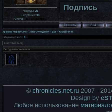
Подпись
Награды:
25
Репутация:
93
Статус:
За Периметром
Хроники Чернобыля
»
Зона Отчуждения
»
Бар
»
Жилой блок
1
Страница
1
из
1
Сегодня нас посетили...
©
chronicles.net.ru
2007 - 201
Design by
eST
Любое использование
материало