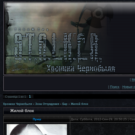
[
М
[
Поиск
·
Новые 
1
Страница
1
из
1
Хроники Чернобыля
»
Зона Отчуждения
»
Бар
»
Жилой блок
Жилой блок
Пунш
Дата: Суббота, 2012-Сен-29, 20:50:25 | С