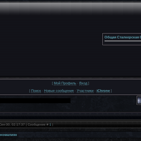
Общая Сталкерская 
[
Мой Профиль
·
Вход
]
[
Поиск
·
Новые сообщения
·
Участники
·
iChrone
]
Сен-30, 02:17:37 | Сообщение #
1
|