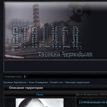
1
Страница
1
из
1
Хроники Чернобыля
»
Зона Отчуждения
»
Рыжий лес
»
Описание территории
Описание территории
Пунш
Дата: Воскресенье, 2012-