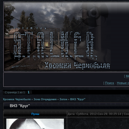
[
М
[
Поиск
·
Новые 
1
Страница
1
из
1
Хроники Чернобыля
»
Зона Отчуждения
»
Затон
»
ВНЗ "Круг"
ВНЗ "Круг"
Пунш
Дата: Суббота, 2012-Сен-29, 00:25:14 | С