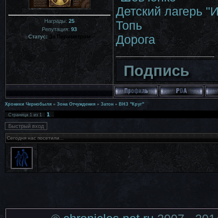
Детский лагерь "
Награды:
25
Топь
Репутация:
93
Дорога
Статус:
За Периметром
Подпись
Хроники Чернобыля
»
Зона Отчуждения
»
Затон
»
ВНЗ "Круг"
1
Страница
1
из
1
Сегодня нас посетили...