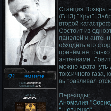
Станция Возврат
(ВНЗ) "Круг". За
второй катастроф
Состоит из одноэ
панелей и антенн
обходить его стор
причём не только
антеннами. Ловит
можно хватануть 
токсичного газа,
вытравливал отсю
Ранг:
Модератор
Сообщений:
1049
Переходы:
Деньги:
23500 руб.
Аномалия "Сосно
"Шевченко"