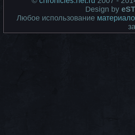
©
chronicles.net.ru
2007 - 201
Design by
eST
Любое использование
материало
з