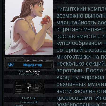
Гигантский компл
возможно выполн
масштабность со
спрятано множес
состав вместе с 
куполообразном 
роторный экскава
многоэтажки на п
несколько секций
воротами. После т
Ранг:
Модератор
Сообщений:
296
вход, путепровод
различных мутант
части заселён ст
кровососами. Ино
Награды:
2
Репутация:
19
зомбированных ст
Статус:
За Периметром