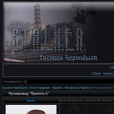
[
М
[
Поиск
·
Новые 
1
Страница
1
из
1
Хроники Чернобыля
»
Зона Отчуждения
»
Припять
»
Путепровод "Припять-1"
(Переход к окрес
Путепровод "Припять-1"
Mavka
Дата: Воскресенье, 2012-Сен-30, 05:56:32