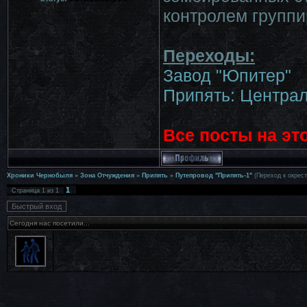
контролем группи
Переходы:
Завод "Юпитер"
Припять: Центра
Все посты на эт
Хроники Чернобыля
»
Зона Отчуждения
»
Припять
»
Путепровод "Припять-1"
(Переход к окрес
1
Страница
1
из
1
Сегодня нас посетили...