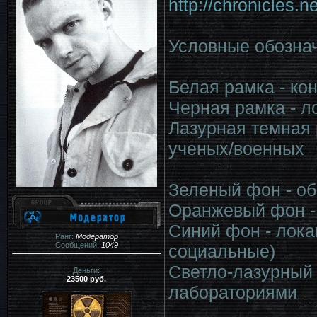
http://chronicles.
Условные обознач
Белая рамка - ко
Черная рамка - л
Лазурная темная 
ученых/военных
Зеленый фон - о
Оранжевый фон -
Синий фон - лока
Ранг:
Модератор
Сообщений:
1049
социальные)
Светло-лазурный 
Деньги:
23500 руб.
лабораториями