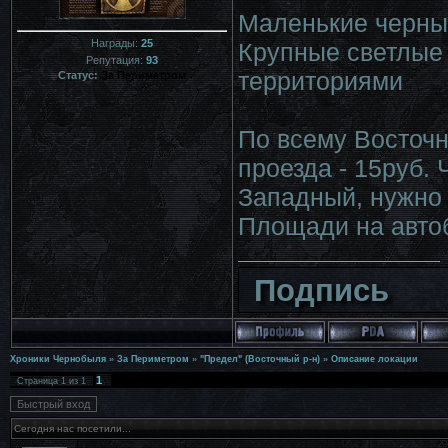
Маленькие черны
Награды:
25
Крупные светлые 
Репутация:
93
территориями
Статус:
За Периметром
По всему Восточн
проезда - 15руб.
Западный, нужно
Площади на авто
Подпись
Хроники Чернобыля
»
За Периметром
»
"Предел" (Восточный р-н)
»
Описание локации
1
Страница
1
из
1
Сегодня нас посетили...