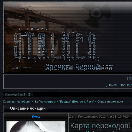
[
М
[
Поиск
·
Новые 
1
Страница
1
из
1
Хроники Чернобыля
»
За Периметром
»
"Предел" (Восточный р-н)
»
Описание локации
Описание локации
Пунш
Дата: Понедельник, 2012-Апр-23, 16:46:04
Карта переходов: