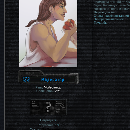
временем отошёл от дел,
будто бы отец их и не 
которых он организовал
Переходы на:
Старая электростанция
Центральный рынок
Трущобы
Ранг:
Модератор
Сообщений:
296
Награды:
2
Репутация:
19
Статус:
За Периметром