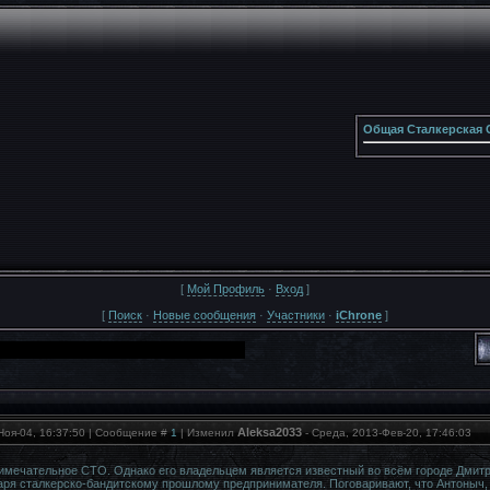
Общая Сталкерская 
[
Мой Профиль
·
Вход
]
[
Поиск
·
Новые сообщения
·
Участники
·
iChrone
]
Aleksa2033
Ноя-04, 16:37:50 | Сообщение #
1
| Изменил
-
Среда, 2013-Фев-20, 17:46:03
имечательное СТО. Однако его владельцем является известный во всём городе Дмитри
аря сталкерско-бандитскому прошлому предпринимателя. Поговаривают, что Антоныч, 