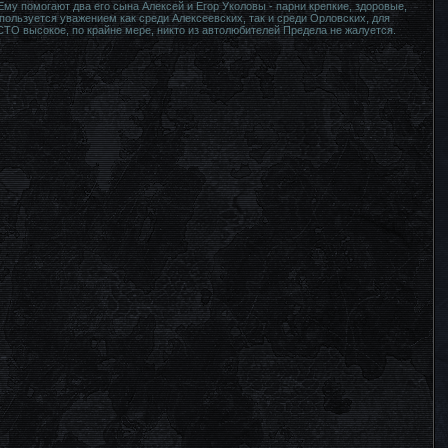
Ему помогают два его сына Алексей и Егор Уколовы - парни крепкие, здоровые,
пользуется уважением как среди Алексеевских, так и среди Орловских, для
СТО высокое, по крайне мере, никто из автолюбителей Предела не жалуется.