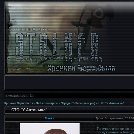
1
Страница
1
из
1
Хроники Чернобыля
»
За Периметром
»
"Предел" (Западный р-н)
»
СТО "У Антоныча"
СТО "У Антоныча"
Mavka
Дата: Воскресенье, 2012-
Типичное и ничем не пр
обслуживания, а благод