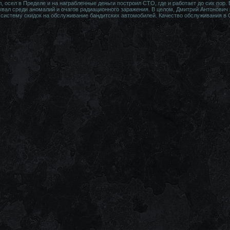
 осел в Пределе и на награбленные деньги построил СТО, где и работает до сих пор. 
бывал среди аномалий и очагов радиационного заражения. В целом, Дмитрий Антонович 
 систему скидок на обслуживание бандитских автомобилей. Качество обслуживания в 