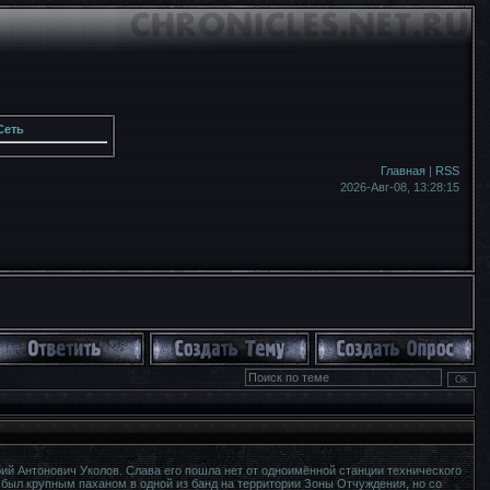
Сеть
Главная
|
RSS
2026-Авг-08,
13:28:16
й Антонович Уколов. Слава его пошла нет от одноимённой станции технического
был крупным паханом в одной из банд на территории Зоны Отчуждения, но со