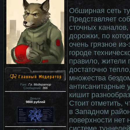
Обширная сеть ту
Представляет со
сточных каналов,
дорожки, по кото
очень грязное из-
городе техническ
правило, жители г
достаточно тепло
множества бездом
антисанитарные у
Ранг:
Гл. Модератор
Сообщений:
366
кишит разнообраз
Деньги:
Стоит отметить, ч
9800 рублей
в Западном район
поверхности нет н
системе туннелей.
Награды:
11