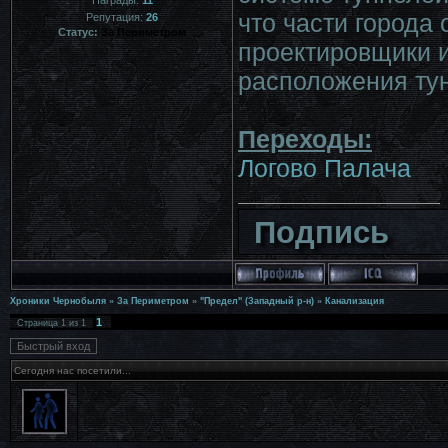
что части города
Репутация:
26
Статус:
За Периметром
проектировщики 
расположения ту
Переходы:
Логово Палача
Подпись
Хроники Чернобыля
»
За Периметром
»
"Предел" (Западный р-н)
»
Канализация
1
Страница
1
из
1
Сегодня нас посетили...