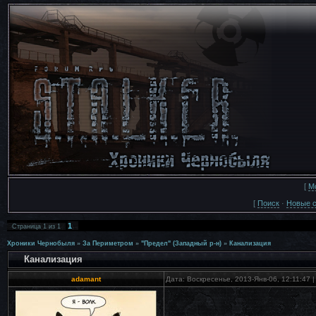
[
М
[
Поиск
·
Новые 
1
Страница
1
из
1
Хроники Чернобыля
»
За Периметром
»
"Предел" (Западный р-н)
»
Канализация
Канализация
adamant
Дата: Воскресенье, 2013-Янв-06, 12:11:47