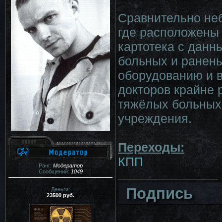
Сравнительно не
где расположены 
картотека с данн
больных и ранены
оборудованию и 
докторов крайне 
тяжёлых больных
учреждения.
Переходы:
КПП
Ранг:
Модератор
Сообщений:
1049
Подпись
Деньги:
23500 руб.