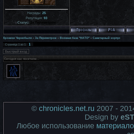
Награды:
25
Репутация:
93
Статус:
За Периметром
Хроники Чернобыля
»
За Периметром
»
Военная база "НАТО"
»
Санитарный корпус
1
Страница
1
из
1
Сегодня нас посетили...
©
chronicles.net.ru
2007 - 201
Design by
eST
Любое использование
материало