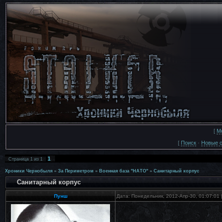
[
М
[
Поиск
·
Новые 
1
Страница
1
из
1
Хроники Чернобыля
»
За Периметром
»
Военная база "НАТО"
»
Санитарный корпус
Санитарный корпус
Пунш
Дата: Понедельник, 2012-Апр-30, 01:07:01