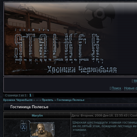
[
М
[
Поиск
·
Новые 
1
Страница
1
из
1
Хроники Чернобыля
»
---
»
Припять
»
Гостиница Полесье
Гостиница Полесье
Marylin
Дата: Вторник, 2008-Дек-16, 22:55:43 | С
Широкая шестнадцати этажная гостиница
аж по пятый этаж, пожарная лестница ж
этажами.