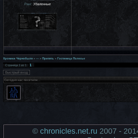
Ранг:
Удаленные
Хроники Чернобыля
»
---
»
Припять
»
Гостиница Полесье
1
Страница
1
из
1
Сегодня нас посетили...
©
chronicles.net.ru
2007 - 201