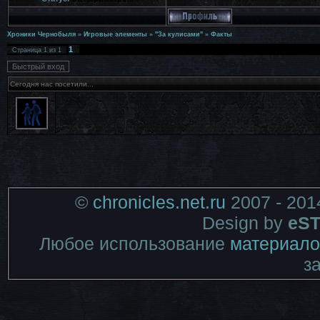
Хроники Чернобыля
»
Игровые элементы
»
"За кулисами"
»
Факты
1
Страница
1
из
1
Сегодня нас посетили...
©
chronicles.net.ru
2007 - 201
Design by
eST
Любое использование
материало
з