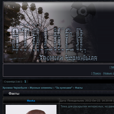
[
М
[
Поиск
·
Новые 
1
Страница
1
из
1
Хроники Чернобыля
»
Игровые элементы
»
"За кулисами"
»
Факты
Факты
Mavka
Дата: Понедельник, 2012-Окт-22, 16:20:06
Тема для раскрытия интересных, но ран