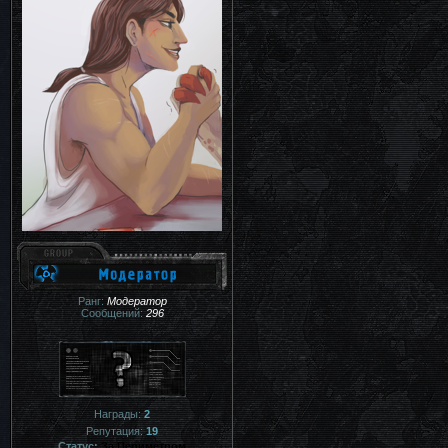
Ранг:
Модератор
Сообщений:
296
Награды:
2
Репутация:
19
Статус:
За Периметром