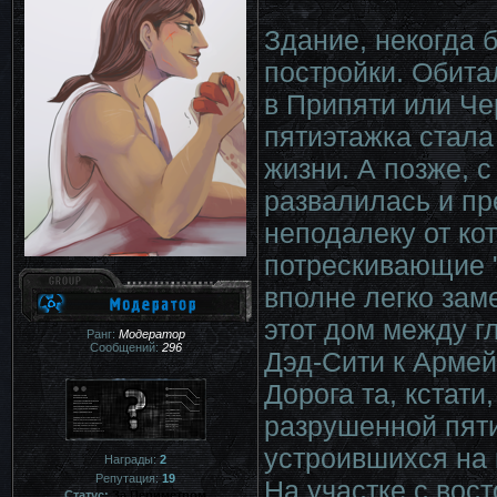
Здание, некогда
постройки. Обита
в Припяти или Че
пятиэтажка стал
жизни. А позже, 
развалилась и пр
неподалеку от ко
потрескивающие "
вполне легко зам
этот дом между г
Ранг:
Модератор
Сообщений:
296
Дэд-Сити к Арме
Дорога та, кстати
разрушенной пяти
устроившихся на 
Награды:
2
Репутация:
19
На участке с вос
Статус:
За Периметром