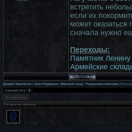
встретить неболь
если их покормить
может оказаться 
сначала нужно ещ
Переходы:
Памятник Ленину
Армейские склады
Хроники Чернобыля
»
Зона Отчуждения
»
Мёртвый город
»
Разрушенная пятиэтажка
(Переход
1
Страница
1
из
1
Сегодня нас посетили...