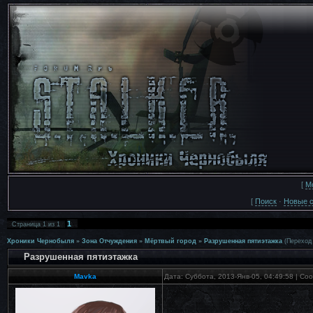
[
М
[
Поиск
·
Новые 
1
Страница
1
из
1
Хроники Чернобыля
»
Зона Отчуждения
»
Мёртвый город
»
Разрушенная пятиэтажка
(Переход
Разрушенная пятиэтажка
Mavka
Дата: Суббота, 2013-Янв-05, 04:49:58 | С