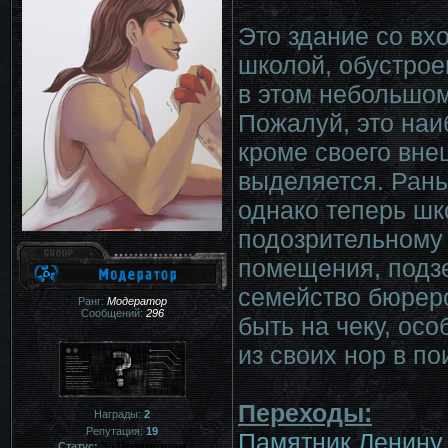
Это здание со вх
школой, обустро
в этом небольшо
Пожалуй, это наи
кроме своего вне
выделяется. Рань
однако теперь шк
подозрительному
помещения, подз
семейство бюреро
Ранг:
Модератор
Сообщений:
296
быть на чеку, осо
из своих нор в по
Переходы:
Награды:
2
Репутация:
19
Памятник Ленину
Статус:
За Периметром