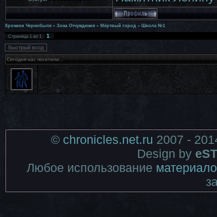
Хроники Чернобыля
»
Зона Отчуждения
»
Мёртвый город
»
Школа №1
1
Страница
1
из
1
Сегодня нас посетили...
©
chronicles.net.ru
2007 - 201
Design by
eST
Любое использование
материало
з