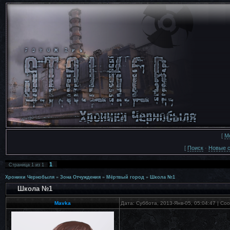
[
М
[
Поиск
·
Новые 
1
Страница
1
из
1
Хроники Чернобыля
»
Зона Отчуждения
»
Мёртвый город
»
Школа №1
Школа №1
Mavka
Дата: Суббота, 2013-Янв-05, 05:04:47 | С